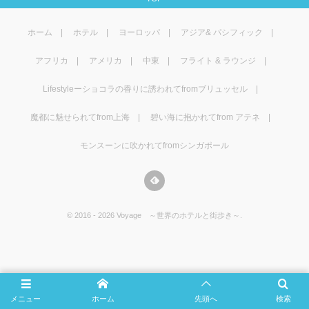
マレーシア
カタール航空
モルディブの
スペインのホ
ルクセンブル
チベット
ホーム
ホテル
ヨーロッパ
アジア& パシフィック
モルディブ
シンガポール航空
ミャンマーの
オランダのホ
リヒテンシュ
西安
アフリカ
アメリカ
中東
フライト & ラウンジ
ミャンマー
ラオスのホテ
ポーランドの
雲南省
Lifestyleーショコラの香りに誘われてfromブリュッセル
シンガポール
フィリピンの
スイスのホテ
魔都に魅せられてfrom上海
碧い海に抱かれてfrom アテネ
モンスーンに吹かれてfromシンガポール
フィリピン
タイのホテル
ヨーロッパ他
ヴェトナム
ヴェトナムの
©
2016 - 2026
Voyage ～世界のホテルと街歩き～
.
タイ
韓国のホテル
メニュー
ホーム
先頭へ
検索