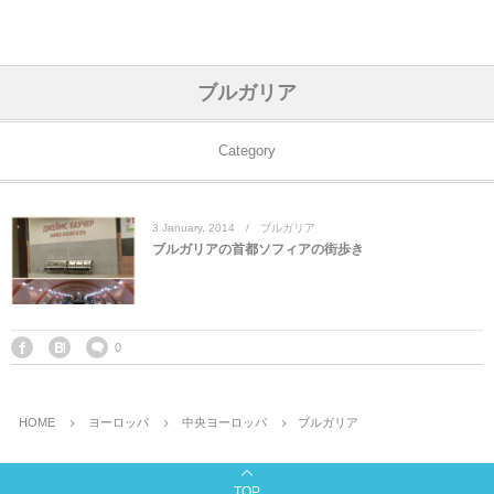
アジア& パシフィック
フライト & ラウンジ
ヨーロッパ
アフリカ
アメリカ
ホテル
中東
ブルガリア
アジアのホテル
中央ヨーロッパ
中国
モロッコ
アメリカ合衆国
カタール
エーゲ航空
シンガポール
フランスのホ
オマーンのホ
アメリカ合衆
モロッコのホ
オーストリア
ベルギー
ロシア
ギリシャ
デンマーク
香港&マカオ
東京、神奈川
ドバイ
Category
ヨーロッパのホテル
西ヨーロッパ
カンボジア
エジプト
サウジアラビア
エールフランス＆イベリア航空
中国のホテル
ギリシャのホ
アラブ首長国
エジプトのホ
ブルガリア
フランス
ポーランド
イタリア
北京
京都、奈良
アブダビ
3
January
,
2014
ブルガリア
中東のホテル
東ヨーロッパ
インド
ナミビア
トルコ
全日空・日本航空
カンボジアの
ベルギーのホ
カタールのホ
ナミビアのホ
チェコ
イギリス
スペイン
福建省＆海南
山梨
ブルガリアの首都ソフィアの街歩き
アメリカのホテル
南ヨーロッパ
インドネシア
オマーン
エミレーツ航空
インドのホテ
イタリアのホ
サウジアラビ
クロアチア
ドイツ
ポルトガル
桂林＆陽朔
新潟、長野、
アフリカのホテル
北ヨーロッパ
韓国
アラブ首長国連邦
エチオピア航空
日本のホテル
ポルトガルの
ハンガリー
オランダ
ジブラルタル
杭州＆水郷
三重、和歌山
0
オセアニアのホテル
日本
ユーロスター・タリス
インドネシア
ドイツのホテ
モンテネグロ
スイス
サンマリノ
ハルビン＆瀋
HOME
ヨーロッパ
中央ヨーロッパ
ブルガリア
ラオス
ルフトハンザ航空・ブリュッセル航空
マレーシアの
イギリスのホ
ルーマニア
アイルランド
モナコ公国
上海
TOP