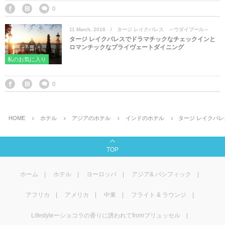
マレーシア
カタール航空
モルディブの
スペインのホ
ルクセンブル
チベット
0
11
March
,
2016
タージ レイクパレス ～ウダイプール～
モルディブ
シンガポール航空
ミャンマーの
オランダのホ
リヒテンシュ
西安
タージ レイクパレスでドラマチックなチェックインと
ロマンチックなプライヴェートダイニング
ミャンマー
ラオスのホテ
ポーランドの
雲南省
私のお気に入り
シンガポール
フィリピンの
スイスのホテ
0
フィリピン
タイのホテル
ヨーロッパ他
HOME
ホテル
アジアのホテル
インドのホテル
タージ レイクパ
ヴェトナム
ヴェトナムの
TOP
タイ
韓国のホテル
ホーム
ホテル
ヨーロッパ
アジア& パシフィック
アフリカ
アメリカ
中東
フライト & ラウンジ
Lifestyleーショコラの香りに誘われてfromブリュッセル