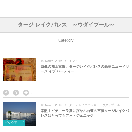
アジア& パシフィック
フライト & ラウンジ
ヨーロッパ
アフリカ
アメリカ
ホテル
中東
タージ レイクパレス ～ウダイプール～
アジアのホテル
中央ヨーロッパ
中国
モロッコ
アメリカ合衆国
カタール
エーゲ航空
シンガポール
フランスのホ
オマーンのホ
アメリカ合衆
モロッコのホ
オーストリア
ベルギー
ロシア
ギリシャ
デンマーク
香港&マカオ
東京、神奈川
ドバイ
Category
ヨーロッパのホテル
西ヨーロッパ
カンボジア
エジプト
サウジアラビア
エールフランス＆イベリア航空
中国のホテル
ギリシャのホ
アラブ首長国
エジプトのホ
ブルガリア
フランス
ポーランド
イタリア
北京
京都、奈良
アブダビ
19
March
,
2016
インド
中東のホテル
東ヨーロッパ
インド
ナミビア
トルコ
全日空・日本航空
カンボジアの
ベルギーのホ
カタールのホ
ナミビアのホ
チェコ
イギリス
スペイン
福建省＆海南
山梨
白亜の湖上宮殿、タージレイクパレスの豪華ニューイヤ
ーズ イブ パーティー！
アメリカのホテル
南ヨーロッパ
インドネシア
オマーン
エミレーツ航空
インドのホテ
イタリアのホ
サウジアラビ
クロアチア
ドイツ
ポルトガル
桂林＆陽朔
新潟、長野、
アフリカのホテル
北ヨーロッパ
韓国
アラブ首長国連邦
エチオピア航空
日本のホテル
ポルトガルの
ハンガリー
オランダ
ジブラルタル
杭州＆水郷
三重、和歌山
0
18
March
,
2016
タージ レイクパレス ～ウダイプール～
オセアニアのホテル
日本
ユーロスター・タリス
インドネシア
ドイツのホテ
モンテネグロ
スイス
サンマリノ
ハルビン＆瀋
素敵！ピチョーラ湖に浮かぶ白亜の宮殿タージレイクパ
レスはとってもフォトジェニック
ラオス
ルフトハンザ航空・ブリュッセル航空
マレーシアの
イギリスのホ
ルーマニア
アイルランド
モナコ公国
上海
ピックアップ