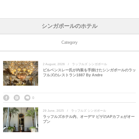
アジア& パシフィック
フライト & ラウンジ
ヨーロッパ
アフリカ
アメリカ
ホテル
中東
シンガポールのホテル
アジアのホテル
中央ヨーロッパ
中国
モロッコ
アメリカ合衆国
カタール
エーゲ航空
シンガポール
フランスのホ
オマーンのホ
アメリカ合衆
モロッコのホ
オーストリア
ベルギー
ロシア
ギリシャ
デンマーク
香港&マカオ
東京、神奈川
ドバイ
Category
ヨーロッパのホテル
西ヨーロッパ
カンボジア
エジプト
サウジアラビア
エールフランス＆イベリア航空
中国のホテル
ギリシャのホ
アラブ首長国
エジプトのホ
ブルガリア
フランス
ポーランド
イタリア
北京
京都、奈良
アブダビ
2
August
,
2026
ラッフルズ シンガポール
中東のホテル
東ヨーロッパ
インド
ナミビア
トルコ
全日空・日本航空
カンボジアの
ベルギーのホ
カタールのホ
ナミビアのホ
チェコ
イギリス
スペイン
福建省＆海南
山梨
ビルベンスレー氏が内装を手掛けたシンガポールのラッ
フルズのレストラン1887 By Andre
アメリカのホテル
南ヨーロッパ
インドネシア
オマーン
エミレーツ航空
インドのホテ
イタリアのホ
サウジアラビ
クロアチア
ドイツ
ポルトガル
桂林＆陽朔
新潟、長野、
アフリカのホテル
北ヨーロッパ
韓国
アラブ首長国連邦
エチオピア航空
日本のホテル
ポルトガルの
ハンガリー
オランダ
ジブラルタル
杭州＆水郷
三重、和歌山
0
29
June
,
2025
ラッフルズ シンガポール
オセアニアのホテル
日本
ユーロスター・タリス
インドネシア
ドイツのホテ
モンテネグロ
スイス
サンマリノ
ハルビン＆瀋
ラッフルズホテル内、オーデマ ピゲのAPカフェがオー
プン
ラオス
ルフトハンザ航空・ブリュッセル航空
マレーシアの
イギリスのホ
ルーマニア
アイルランド
モナコ公国
上海