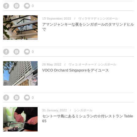
0
15
September
,
2022
ヴィラサマディシンガポール
アマンジャンキーな夜をシンガポールのタマリンドヒル
で
0
26
May
,
2022
ヴォコ オーチャード シンガポール
VOCO Orchard Singaporeをデイユース
0
31
January
,
2022
シンガポール
セントーサ島にあるミシュランの☆付レストラン Table
65