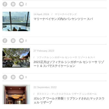
マレーシア
カタール航空
モルディブの
スペインのホ
ルクセンブル
チベット
2
14
April
,
2024
マリーナベイサンズ
モルディブ
シンガポール航空
ミャンマーの
オランダのホ
リヒテンシュ
西安
マリーナベイサンズ内のバンヤンツリー スパ
ミャンマー
ラオスのホテ
ポーランドの
雲南省
シンガポール
フィリピンの
スイスのホテ
0
27
February
,
2023
フィリピン
タイのホテル
ヨーロッパ他
ソフィテル シンガポール セントーサ リゾート＆スパ
2023正月はソフィテル シンガポール セントーサ リゾ
ヴェトナム
ヴェトナムの
ート & スパでステイケーション
タイ
韓国のホテル
0
22
September
,
2022
ダクストン・マックスエウエル リザーブ シンガポール
ガルシア ワールド炸裂！リブランドされたマックスウ
ェル リザーブ