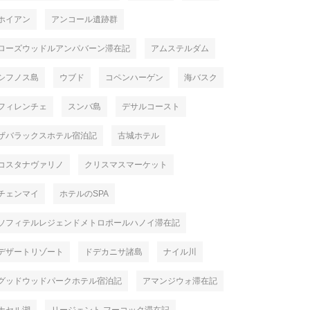
ホイアン
アンコール遺跡群
ローズウッドルアンパバーン滞在記
アムステルダム
シフノス島
ウブド
コペンハーゲン
海バスク
フィレンチェ
スンバ島
デサルコースト
ザバラックスホテル宿泊記
古城ホテル
コスタナヴァリノ
クリスマスマーケット
チェンマイ
ホテルのSPA
ソフィテルレジェンドメトロポールハノイ滞在記
デザートリゾート
ドデカニサ諸島
ナイル川
グッドウッドパークホテル宿泊記
アマンジウォ滞在記