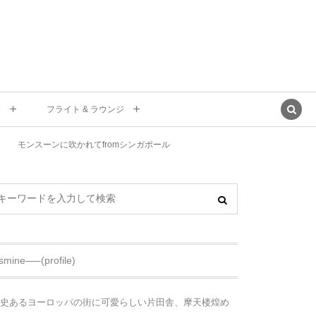
東
フライト & ラウンジ
モンスーンに吹かれてfromシンガポール
asmine—–(profile)
史あるヨーロッパの街に可愛らしい片田舎、摩天楼煌め