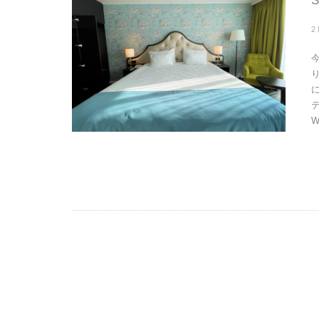
S
2
テ
W