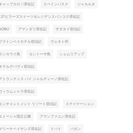
キャップカロソ滞在記
スペインバスク
ジャカルタ
137ピラーズスイーツ＆レジデンスバンコク滞在記
NOBU
アマンダリ滞在記
ザダタイ宿泊記
フラトンベイホテル宿泊記
ヴェネト州
ランカウイ島
セントーサ島
シェムリアップ
オテルデパヴィ宿泊記
アトランティス バイ ジャルディーノ滞在記
ヴィラムシャラ滞在記
エンチャントメント リゾート宿泊記
ステイケーション
エトーシャ国立公園
アマンファユン滞在記
マリーナベイサンズ滞在記
ドバイ
バガン