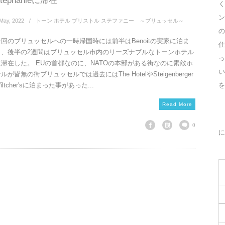
tephanieに滞在
く
ン
May
,
2022
トーン ホテル ブリストル ステファニー ～ブリュッセル～
の
今回のブリュッセルへの一時帰国時には前半はBenoitの実家に泊ま
住
り、後半の2週間はブリュッセル市内のリーズナブルなトーンホテル
っ
に滞在した。 EUの首都なのに、NATOの本部がある街なのに素敵ホ
ルが皆無の街ブリュッセルでは過去にはThe HotelやSteigenberger
を
iltcher'sに泊まった事があった...
Read More
0
に