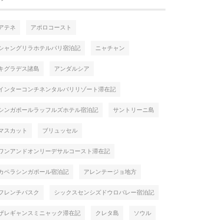
アテネ
アポロコースト
シャングリラホテルパリ宿泊記
ニャチャン
キグラデス諸島
アンダルシア
インターコンチネンタルバリリゾート滞在記
シンガポールラッフルズホテル宿泊記
サントリーニ島
マスカット
ブリュッセル
ワンアンドオンリーデサルコースト滞在記
カペラシンガポール宿泊記
アレンテージョ地方
フレンチバスク
シックスセンシズドウロバレー宿泊記
ザレギャンスミニャック滞在記
クレタ島
ソウル