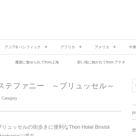
アジア& パシフィック
アフリカ
アメリカ
中
魔都に魅せられてfrom上海
碧い海に抱かれてfrom アテネ
 ステファニー ～ブリュッセル～
Category
j
ブリュッセルの街歩きに便利なThon Hotel Bristol
歴