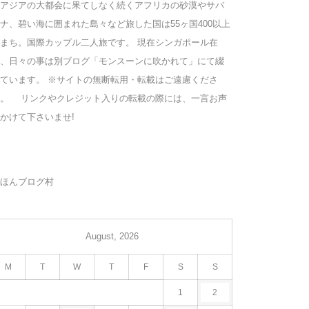
アジアの大都会に果てしなく続くアフリカの砂漠やサバ
ナ、碧い海に囲まれた島々など旅した国は55ヶ国400以上
まち。国際カップル二人旅です。 現在シンガポール在
、日々の事は別ブログ「モンスーンに吹かれて」にて綴
ています。 ※サイトの無断転用・転載はご遠慮くださ
い。 リンクやクレジット入りの転載の際には、一言お声
かけて下さいませ!
ほんブログ村
August, 2026
M
T
W
T
F
S
S
1
2