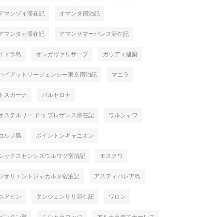
アマンゾイ滞在記
オマンダ宿泊記
アマンタカ滞在記
アマンサマーパレス滞在記
イドラ島
オンガヴァリザーブ
ガウディ建築
ハイアットリージェンシー東京宿泊記
マニラ
トスカーナ
バルセロナ
オステルリー ドゥ プレザンス滞在記
ワルシャワ
コルフ島
ボイントンキャニオン
シックスセンシズウルワツ宿泊記
モスクワ
ジオリエントジャカルタ宿泊記
アスティパレア島
ホアヒン
タンジュンサリ滞在記
ワロン