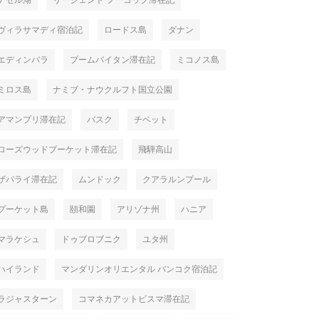
ナセル湖
リージェント フーコック滞在記
ヴィラサマディ宿泊記
ロードス島
ダナン
エディンバラ
プームバイタン滞在記
ミコノス島
ミロス島
ナミブ・ナウクルフト国立公園
アマンプリ滞在記
バスク
チベット
ローズウッドプーケット滞在記
飛騨高山
ザバライ滞在記
ムンドック
クアラルンプール
プーケット島
頤和園
アリゾナ州
ハニア
マラケシュ
ドゥブロブニク
ユタ州
ハイランド
マンダリンオリエンタル バンコク宿泊記
ラジャスターン
コマネカアットビスマ滞在記