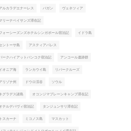
アルカラデエナーレス
バガン
ヴェネツィア
マリーナベイサンズ滞在記
フォーシーズンズホテルシンガポール宿泊記
イドラ島
セントーサ島
アスティアパレス
パークハイアットバンコク宿泊記
アンコール遺跡群
イオニア海
ランカウイ島
リバークルーズ
アリゾナ州
ドウロ渓谷
ソウル
キグラデス諸島
オコンジマプレーンキャンプ滞在記
オテルデパヴィ宿泊記
タンジュンサリ滞在記
トスカーナ
ミコノス島
マスカット