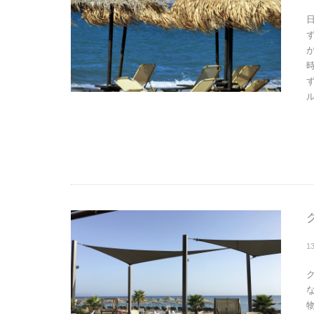
ル
1
物