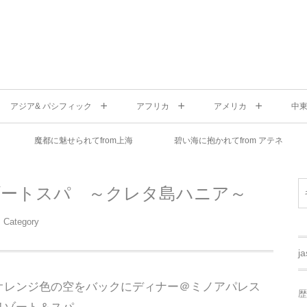
アジア& パシフィック
アフリカ
アメリカ
中
魔都に魅せられてfrom上海
碧い海に抱かれてfrom アテネ
ゾートスパ ～クレタ島ハニア～
Category
j
オレンジ色の空をバックにディナー＠ミノアパレス
歴