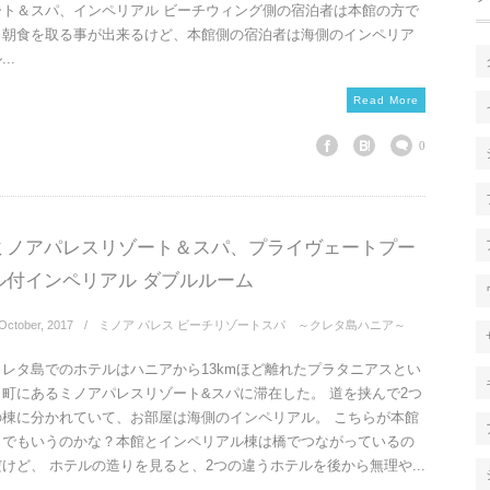
ート＆スパ、インペリアル ビーチウィング側の宿泊者は本館の方で
も朝食を取る事が出来るけど、本館側の宿泊者は海側のインペリア
...
Read More
0
ミノアパレスリゾート＆スパ、プライヴェートプー
ル付インペリアル ダブルルーム
October
,
2017
ミノア パレス ビーチリゾートスパ ～クレタ島ハニア～
クレタ島でのホテルはハニアから13kmほど離れたプラタニアスとい
う町にあるミノアパレスリゾート&スパに滞在した。 道を挟んで2つ
の棟に分かれていて、お部屋は海側のインペリアル。 こちらが本館
とでもいうのかな？本館とインペリアル棟は橋でつながっているの
だけど、 ホテルの造りを見ると、2つの違うホテルを後から無理や...