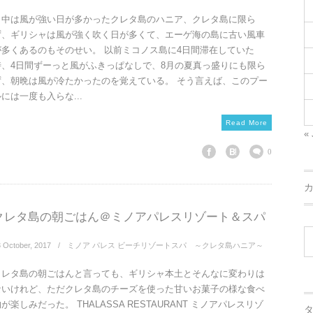
日中は風が強い日が多かったクレタ島のハニア、クレタ島に限ら
ず、ギリシャは風が強く吹く日が多くて、エーゲ海の島に古い風車
が多くあるのもそのせい。 以前ミコノス島に4日間滞在していた
時、4日間ずーっと風がふきっぱなしで、8月の夏真っ盛りにも限ら
ず、朝晩は風が冷たかったのを覚えている。 そう言えば、このプー
には一度も入らな...
Read More
« 
0
クレタ島の朝ごはん＠ミノアパレスリゾート＆スパ
3
October
,
2017
ミノア パレス ビーチリゾートスパ ～クレタ島ハニア～
クレタ島の朝ごはんと言っても、ギリシャ本土とそんなに変わりは
ないけれど、ただクレタ島のチーズを使った甘いお菓子の様な食べ
が楽しみだった。 THALASSA RESTAURANT ミノアパレスリゾ