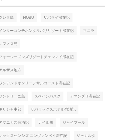
クレタ島
NOBU
ザバライ滞在記
インターコンチネンタルバリリゾート滞在記
マニラ
シフノス島
フォーシーズンズリゾートチェンマイ滞在記
アルザス地方
ワンアンドオンリーデサルコースト滞在記
サントリーニ島
スペインバスク
アマンダリ滞在記
ギリシャ中部
ザバラックスホテル宿泊記
アマニカス宿泊記
ナイル川
ジャイプール
シックスセンシズ ニンヴァンベイ滞在記
ジャカルタ