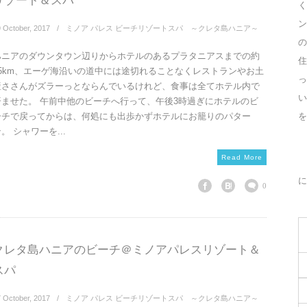
リゾート＆スパ
く
ン
9
October
,
2017
ミノア パレス ビーチリゾートスパ ～クレタ島ハニア～
の
ハニアのダウンタウン辺りからホテルのあるプラタニアスまでの約
住
15km、エーゲ海沿いの道中には途切れることなくレストランやお土
っ
産ささんがズラーっとならんでいるけれど、食事は全てホテル内で
済ませた。 午前中他のビーチへ行って、午後3時過ぎにホテルのビ
を
ーチで戻ってからは、何処にも出歩かずホテルにお籠りのパター
。 シャワーを...
Read More
に
0
クレタ島ハニアのビーチ＠ミノアパレスリゾート＆
スパ
7
October
,
2017
ミノア パレス ビーチリゾートスパ ～クレタ島ハニア～