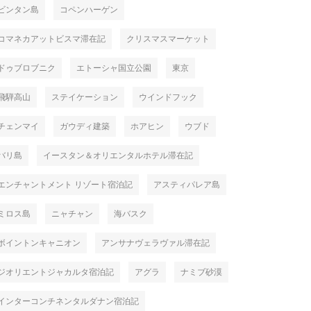
ビンタン島
コペンハーゲン
コマネカアットビスマ滞在記
クリスマスマーケット
ドゥブロブニク
エトーシャ国立公園
東京
飛騨高山
ステイケーション
ウインドフック
チェンマイ
ガウディ建築
ホアヒン
ウブド
バリ島
イースタン＆オリエンタルホテル滞在記
エンチャントメント リゾート宿泊記
アスティパレア島
ミロス島
ニャチャン
海バスク
ボイントンキャニオン
アンサナヴェラヴァル滞在記
ジオリエントジャカルタ宿泊記
アグラ
ナミブ砂漠
インターコンチネンタルダナン宿泊記