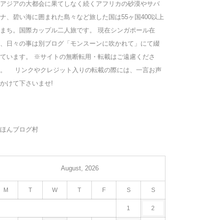
アジアの大都会に果てしなく続くアフリカの砂漠やサバ
ナ、碧い海に囲まれた島々など旅した国は55ヶ国400以上
まち。国際カップル二人旅です。 現在シンガポール在
、日々の事は別ブログ「モンスーンに吹かれて」にて綴
ています。 ※サイトの無断転用・転載はご遠慮くださ
い。 リンクやクレジット入りの転載の際には、一言お声
かけて下さいませ!
ほんブログ村
August, 2026
M
T
W
T
F
S
S
1
2