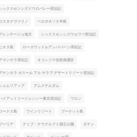
シックスセンシズドウロバレー宿泊記
コスタナヴァリノ
ペロポネソス半島
アレンテージョ地方
シックスセンシズウルワツ宿泊記
ヒオス島
ローズウッドルアンパバーン滞在記
アマンサラ滞在記
オコンジマ自然保護区
アナンタラ カスール アル サラブ デザートリゾート宿泊記
シェムリアップ
アムステルダム
ハイアットリージェンシー東京宿泊記
ワロン
ロードス島
ワインリゾート
プーケット島
プーリア
ナミブ・ナウクルフト国立公園
ダナン