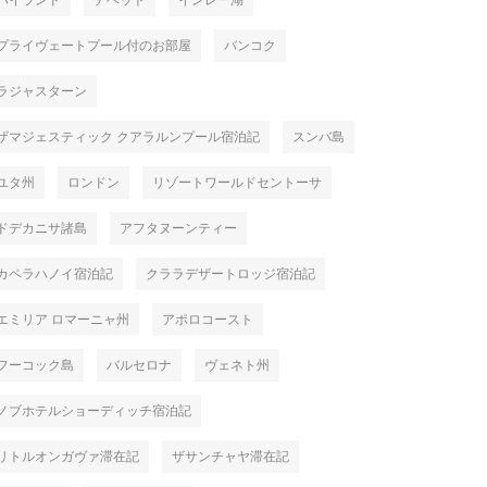
ハイランド
チベット
インレー湖
プライヴェートプール付のお部屋
バンコク
ラジャスターン
ザマジェスティック クアラルンプール宿泊記
スンバ島
ユタ州
ロンドン
リゾートワールドセントーサ
ドデカニサ諸島
アフタヌーンティー
カペラハノイ宿泊記
クララデザートロッジ宿泊記
エミリア ロマーニャ州
アポロコースト
フーコック島
バルセロナ
ヴェネト州
ノブホテルショーディッチ宿泊記
リトルオンガヴァ滞在記
ザサンチャヤ滞在記