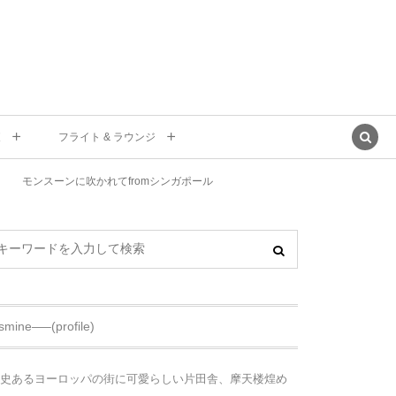
東
フライト & ラウンジ
モンスーンに吹かれてfromシンガポール
asmine—–(profile)
史あるヨーロッパの街に可愛らしい片田舎、摩天楼煌め