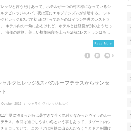
ビレッジと言うだけあって、ホテルが一つの村の様になっているシ
ャルクビレッジ&スパ。夜は更にエキゾチシズムが倍増する。 シャ
ルクビレッジ&スパで初日に行ってみたのはイラン料理のレストラ
ン。 ホテル内の一角にあるけれど、ホテルとは経営が別のようだっ
た。 海側の建物、美しい螺旋階段を上った2階にレストランはあ...
Read More
0
シャルクビレッジ&スパのルーフテラスからサンセ
ット
6
October
,
2019
シャラク ヴィレッジ＆スパ
2011年夏に泊まった時は暑すぎて全く気付かなかったヴィラのルー
フテラス。今回は過ごしやすい冬という事もあって、リゾート内ウ
ロチョロしていて、このドアは何処に出るんだろう？とドアを開け