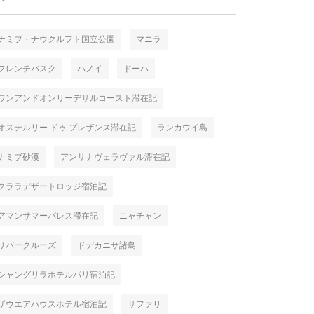
ナミブ・ナウクルフト国立公園
マニラ
フレンチバスク
ハノイ
ドーハ
ワンアンドオンリーデサルコースト滞在記
オステルリー ドゥ プレザンス滞在記
ランカウイ島
ナミブ砂漠
アンサナヴェラヴァル滞在記
クララデザートロッジ宿泊記
アマンサマーパレス滞在記
ニャチャン
リバークルーズ
ドデカニサ諸島
シャングリラホテルパリ宿泊記
ザウエアハウスホテル宿泊記
サファリ