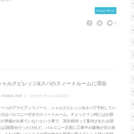
Read More
0
シャルクビレッジ&スパのスィートルームに滞在
4
October
,
2019
シャラク ヴィレッジ＆スパ
ドーハのアラビアンリゾート、シャルクビレッジ&スパで予約してい
たのはバルコニー付きのスィートルーム。チェックイン時にはお部
屋の準備が出来ていないという事で、30分程待って案内されたお部
屋は2階部分だったけれど、バルコニー正面に工事中の建物が目の前