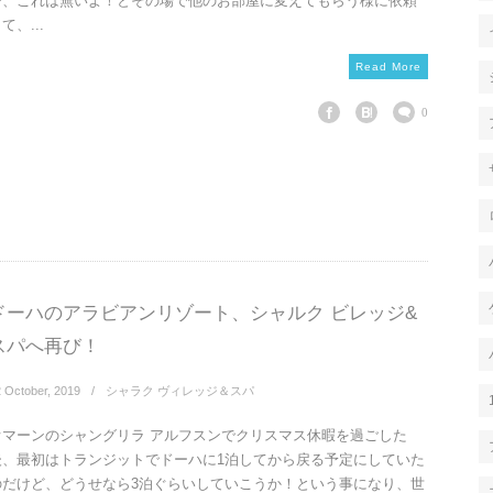
で、これは無いよ！とその場で他のお部屋に変えてもらう様に依頼
て、...
Read More
0
ドーハのアラビアンリゾート、シャルク ビレッジ&
スパへ再び！
2
October
,
2019
シャラク ヴィレッジ＆スパ
オマーンのシャングリラ アルフスンでクリスマス休暇を過ごした
後、最初はトランジットでドーハに1泊してから戻る予定にしていた
のだけど、どうせなら3泊ぐらいしていこうか！という事になり、世