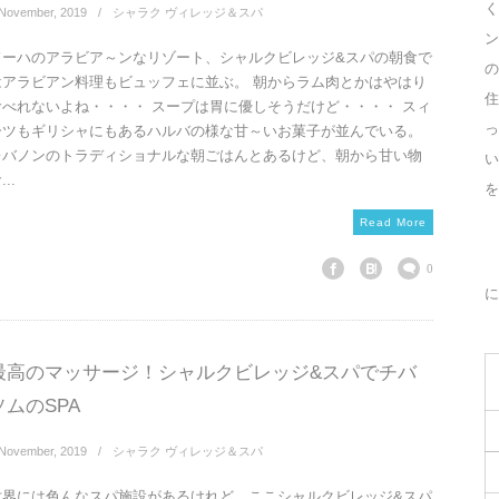
く
November
,
2019
シャラク ヴィレッジ＆スパ
ン
ドーハのアラビア～ンなリゾート、シャルクビレッジ&スパの朝食で
の
はアラビアン料理もビュッフェに並ぶ。 朝からラム肉とかはやはり
住
食べれないよね・・・・ スープは胃に優しそうだけど・・・・ スィ
っ
ーツもギリシャにもあるハルバの様な甘～いお菓子が並んでいる。
レバノンのトラディショナルな朝ごはんとあるけど、朝から甘い物
...
を
Read More
0
に
最高のマッサージ！シャルクビレッジ&スパでチバ
ソムのSPA
November
,
2019
シャラク ヴィレッジ＆スパ
世界には色んなスパ施設があるけれど、ここシャルクビレッジ&スパ