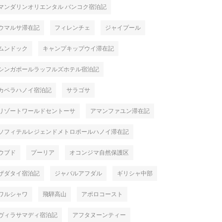
マンダリンオリエンタル バンコク宿泊記
ウマルサ滞在記
フィレンチェ
ジャイプール
ムンドック
キャンプキップウイ滞在記
シンガポールラッフルズホテル宿泊記
カペラハノイ宿泊記
サラゴサ
リゾートワールドセントーサ
アマンファユン滞在記
ソフィテルレジェンドメトロポールハノイ滞在記
ウブド
プーリア
オコンジマ自然保護区
ザダタイ宿泊記
ジャバルアフダル
ギリシャ中部
ワルシャワ
飛騨高山
アポロコースト
ヴィラサマディ宿泊記
アフタヌーンティー