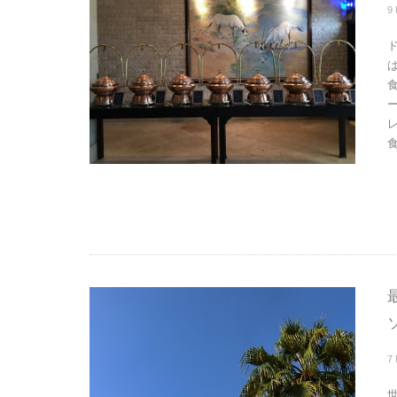
9
食
7