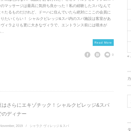
でのマッサージは最高に気持ち良かった！私の経験したスパなんて
微々たるものだけれど、ドーハに住んでいたら絶対にここの会員に
なりたいくらい！ シャルクビレッジ&スパ内のスパ施設は客室があ
るヴィラよりも更に大きなヴィラで、エントランス前には噴水が
...
Read More
0
« 
夜はさらにエキゾチック！シャルクビレッジ&スパ
でのディナー
November
,
2019
シャラク ヴィレッジ＆スパ