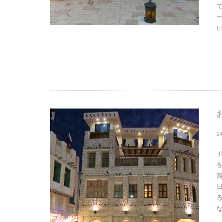
い
2
な