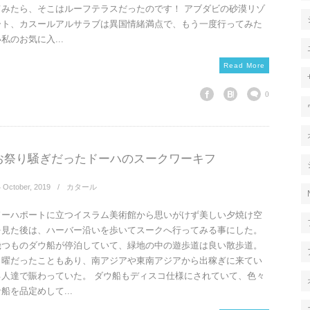
てみたら、そこはルーフテラスだったのです！ アブダビの砂漠リゾ
ート、カスールアルサラブは異国情緒満点で、もう一度行ってみた
私のお気に入...
Read More
0
お祭り騒ぎだったドーハのスークワーキフ
4
October
,
2019
カタール
ドーハポートに立つイスラム美術館から思いがけず美しい夕焼け空
を見た後は、ハーバー沿いを歩いてスークへ行ってみる事にした。
幾つものダウ船が停泊していて、緑地の中の遊歩道は良い散歩道。
日曜だったこともあり、南アジアや東南アジアから出稼ぎに来てい
る人達で賑わっていた。 ダウ船もディスコ仕様にされていて、色々
船を品定めして...