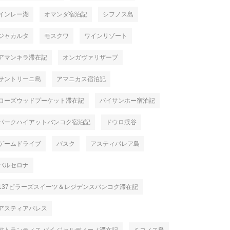
インレー湖
オマンダ宿泊記
シフノス島
ジャカルタ
モスクワ
ワインリゾート
アマンキラ滞在記
オンガヴァリザーブ
サントリーニ島
アマニカス宿泊記
ローズウッドプーケット滞在記
バイサンホー宿泊記
パークハイアットバンコク宿泊記
ドウロ渓谷
ゲームドライブ
バスク
アスティパレア島
バルセロナ
137ピラーズスイーツ＆レジデンスバンコク滞在記
アスティアパレス