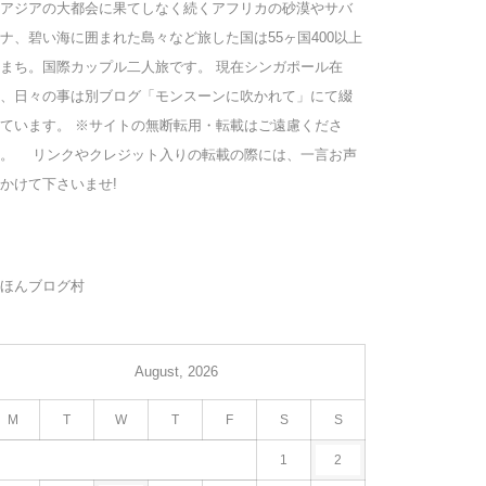
アジアの大都会に果てしなく続くアフリカの砂漠やサバ
ナ、碧い海に囲まれた島々など旅した国は55ヶ国400以上
まち。国際カップル二人旅です。 現在シンガポール在
、日々の事は別ブログ「モンスーンに吹かれて」にて綴
ています。 ※サイトの無断転用・転載はご遠慮くださ
い。 リンクやクレジット入りの転載の際には、一言お声
かけて下さいませ!
ほんブログ村
August, 2026
M
T
W
T
F
S
S
1
2