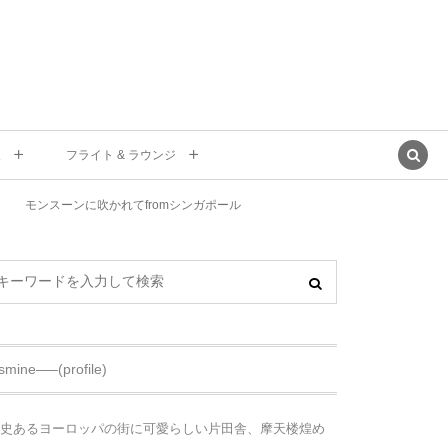
東
フライト & ラウンジ
モンスーンに吹かれてfromシンガポール
asmine—–(profile)
史あるヨーロッパの街に可愛らしい片田舎、摩天楼煌め