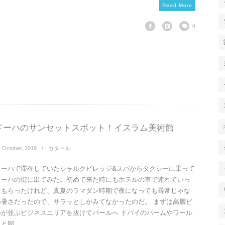
Read More
0
ドーハのサンセットスポット！イスラム美術館
2
October
,
2019
カタール
ドーハで滞在していたシャルクビレッジ&スパからタクシーに乗って
ドーハの街に出てみた。初めて来た時にもホテルの車で連れていっ
てもらったけれど、真夏のラマダン時期で夜になっても尋常じゃな
い暑さだったので、サラッとしかみてなかったのだ。 まずは高層ビ
ルが並ぶビジネスエリアを抜けてパールへ ドバイのパームやワール
と同...