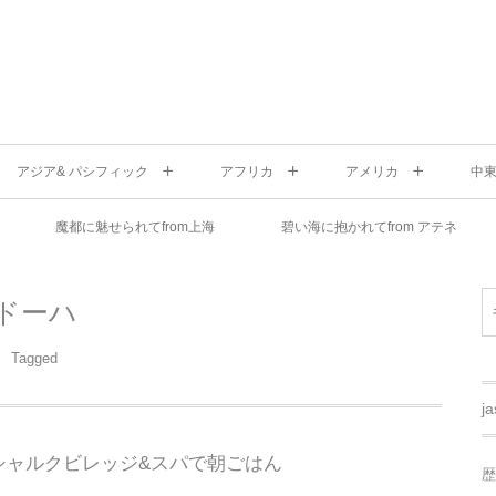
アジア& パシフィック
アフリカ
アメリカ
中
魔都に魅せられてfrom上海
碧い海に抱かれてfrom アテネ
ドーハ
Tagged
j
シャルクビレッジ&スパで朝ごはん
歴