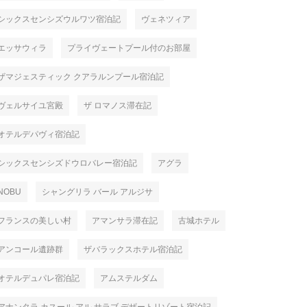
シックスセンシズウルワツ宿泊記
ヴェネツィア
エッサウィラ
プライヴェートプール付のお部屋
ザマジェスティック クアラルンプール宿泊記
ヴェルサイユ宮殿
ザ ロマノス滞在記
オテルデパヴィ宿泊記
シックスセンシズドウロバレー宿泊記
アグラ
NOBU
シャングリラ バール アルジサ
フランスの美しい村
アマンサラ滞在記
古城ホテル
アンコール遺跡群
ザバラックスホテル宿泊記
オテルデュパレ宿泊記
アムステルダム