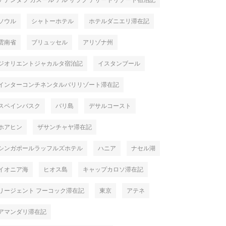
アナンタラ カスール アル サラブ デザートリゾート宿泊記
ソウル
シャトーホテル
ホテルダニエリ滞在記
雲南省
ブリュッセル
アリゾナ州
ジオリエントジャカルタ宿泊記
イスタンブール
インターコンチネンタルバリリゾート滞在記
スペインバスク
バリ島
デサルコースト
ホアヒン
ザサンチャヤ滞在記
シンガポールラッフルズホテル
ハニア
ナセル湖
イオニア海
ヒオス島
キャップカロソ滞在記
リージェント フーコック滞在記
東京
アテネ
アマンダリ滞在記