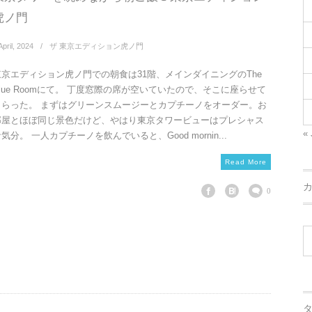
虎ノ門
April
,
2024
ザ 東京エディション虎ノ門
東京エディション虎ノ門での朝食は31階、メインダイニングのThe
Blue Roomにて。 丁度窓際の席が空いていたので、そこに座らせて
もらった。 まずはグリーンスムージーとカプチーノをオーダー。お
部屋とほぼ同じ景色だけど、やはり東京タワービューはプレシャス
« 
気分。 一人カプチーノを飲んでいると、Good mornin...
Read More
0