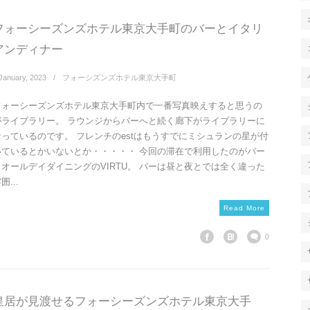
フォーシーズンズホテル東京大手町のバーとイタリ
アンディナー
January
,
2023
フォーシズンズホテル東京大手町
フォーシーズンズホテル東京大手町内で一番写真映えすると思うの
がライブラリー。 ラウンジからバーへと続く廊下がライブラリーに
なっているのです。 フレンチのestはもうすでにミシュランの星が付
いているとかいないとか・・・・・ 今回の滞在で利用したのがバー
とオールデイダイニングのVIRTU。 バーは昼と夜とでは全く違った
囲...
Read More
0
皇居が見渡せるフォーシーズンズホテル東京大手