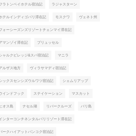
フラトンベイホテル宿泊記
ラジャスターン
ホテルインディゴバリ滞在記
モスクワ
ヴェネト州
フォーシーズンズリゾートチェンマイ滞在記
アマンゾイ滞在記
ブリュッセル
シャルクビレッジ&スパ宿泊記
マニラ
アルザス地方
ヴィラサマディ宿泊記
シックスセンシズウルワツ宿泊記
シェムリアップ
ウインドフック
ステイケーション
マスカット
ヒオス島
ナセル湖
リバークルーズ
バリ島
インターコンチネンタルバリリゾート滞在記
パークハイアットバンコク宿泊記