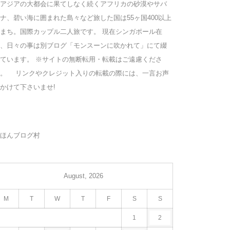
アジアの大都会に果てしなく続くアフリカの砂漠やサバ
ナ、碧い海に囲まれた島々など旅した国は55ヶ国400以上
まち。国際カップル二人旅です。 現在シンガポール在
、日々の事は別ブログ「モンスーンに吹かれて」にて綴
ています。 ※サイトの無断転用・転載はご遠慮くださ
い。 リンクやクレジット入りの転載の際には、一言お声
かけて下さいませ!
ほんブログ村
August, 2026
M
T
W
T
F
S
S
1
2