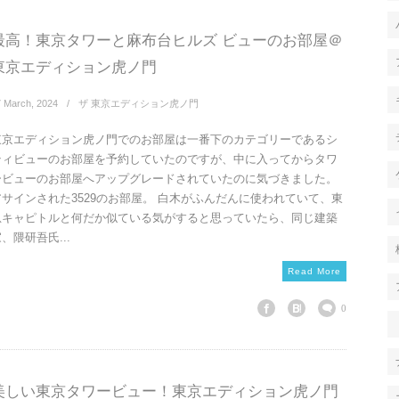
最高！東京タワーと麻布台ヒルズ ビューのお部屋＠
東京エディション虎ノ門
7
March
,
2024
ザ 東京エディション虎ノ門
東京エディション虎ノ門でのお部屋は一番下のカテゴリーであるシ
ティビューのお部屋を予約していたのですが、中に入ってからタワ
ービューのお部屋へアップグレードされていたのに気づきました。
アサインされた3529のお部屋。 白木がふんだんに使われていて、東
急キャピトルと何だか似ている気がすると思っていたら、同じ建築
、隈研吾氏...
Read More
0
美しい東京タワービュー！東京エディション虎ノ門