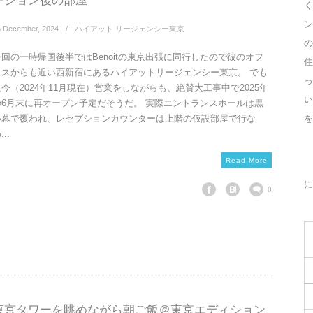
ーション後の部屋
く
ン
6
December
,
2024
ハイアット リージェンシー東京
の
今回の一時帰国後半ではBenoitの東京出張に同行したので彼のオフ
住
ィスからも近い西新宿にあるハイアットリージェンシー東京。 でも
っ
只今（2024年11月現在）営業をしながらも、絶賛大工事中で2025年
の6月末に再オープン予定だそうだ。 実際エントランスホールは黒
を
い幕で覆われ、レセプションカウンターは上階の仮設部屋で行な
...
Read More
に
0
東京タワーを眺めながら朝ご飯＠東京エディション