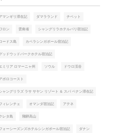
アマンギリ滞在記
ダマラランド
チベット
ワロン
雲南省
シャングリラホテルパリ宿泊記
ロードス島
カペラシンガポール宿泊記
グッドウッドパークホテル宿泊記
エミリア ロマーニャ州
ソウル
ドウロ渓谷
アポロコースト
シャングリラズ ラサ サヤン リゾート ＆ スパ ペナン滞在記
フィレンチェ
オマンダ宿泊記
アテネ
クレタ島
飛騨高山
フォーシーズンズホテルシンガポール宿泊記
ダナン