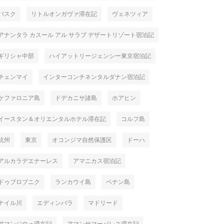
バスク
リトルオンガヴァ滞在記
ヴェネツィア
アナンタラ カスール アル サラブ デザートリゾート宿泊記
ギリシャ中部
ハイアットリージェンシー東京宿泊記
チェンマイ
インターコンチネンタルダナン宿泊記
ケファロニア島
ドデカニサ諸島
ホアヒン
イースタン＆オリエンタルホテル滞在記
コルフ島
杭州
東京
オコンジマ自然保護区
ドーハ
アルカラデエナーレス
アマニカス宿泊記
ドゥブロブニク
ランカウイ島
ペナン島
ナイル川
エディンバラ
マドリード