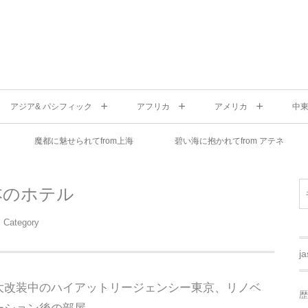
アジア& パシフィック
アフリカ
アメリカ
中
魔都に魅せられてfrom上海
碧い海に抱かれてfrom アテネ
本のホテル
Category
j
大改装中のハイアットリージェンシー東京、リノベ
歴