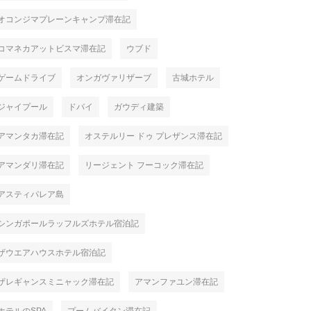
オコンジマプレーンキャンプ滞在記
コマネカアットビスマ滞在記
ウブド
ゲームドライブ
オンガヴァリザーブ
古城ホテル
ジャイプール
ドバイ
ガウディ建築
アマンタカ滞在記
オステルリー ドゥ プレザンス滞在記
アマンダリ滞在記
リージェント フーコック滞在記
アスティパレア島
シンガポールラッフルズホテル宿泊記
ザウエアハウスホテル宿泊記
ザレギャンスミニャック滞在記
アマンファユン滞在記