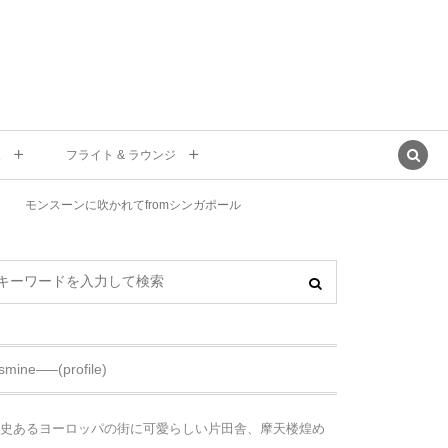
東
フライト & ラウンジ
モンスーンに吹かれてfromシンガポール
asmine—–(profile)
史あるヨーロッパの街に可愛らしい片田舎、摩天楼煌め