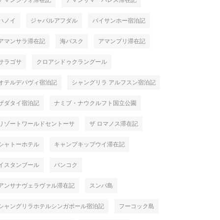
アマンジウォ滞在記
アマンサマーパレス滞在記
ハノイ
ジャバルアフダル
バイサンホー宿泊記
アマンサラ滞在記
海バスク
アマンプリ滞在記
サラゴサ
クロアシドゥクラングール
オテルデパヴィ宿泊記
シャングリラ アルフスン宿泊記
ザダタイ宿泊記
ナミブ・ナウクルフト国立公園
リゾートワールドセントーサ
ザ ロマノス滞在記
シャトーホテル
キャンプキップウイ滞在記
イスタンブール
バンコク
アンサナヴェラヴァル滞在記
スンバ島
シャングリラホテルシンガポール宿泊記
フーコック島