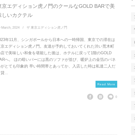
東京エディション虎ノ門のクールなGOLD BARで美
味しいカクテル
0
March
,
2024
ザ 東京エディション虎ノ門
2023年11月、シンガポールから日本への一時帰国、東京での滞在は
東京エディション虎ノ門。友達が予約しておいてくれた渋い荒木町
の店で美味しい和食を堪能した後は、ホテルに戻って1階のGOLD
BARへ。 ほの暗いバーには黒のソファが並び、暖炉上の金箔のパネ
ルがとても印象的 早い時間帯とあってか、入店した時は私達二人だ
貸...
Read More
0