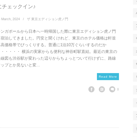
にチェックイン♪
4
March
,
2024
ザ 東京エディション虎ノ門
シンガポールから日本へ一時帰国した際に東京エディション虎ノ門
に宿泊してきました。円安と聞くけれど、東京のホテル価格は軒並
み高価格帯でびっくりする。普通に1泊10万ぐらいするのだか
ら・・・・・ 横浜の実家からも便利な神谷町駅直結。最近の東京の
路線図も渋谷駅が変わった辺りからちょっとついて行けずに、路線
ップとか見ないと変...
Read More
0