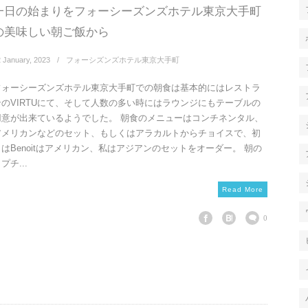
一日の始まりをフォーシーズンズホテル東京大手町
の美味しい朝ご飯から
2
January
,
2023
フォーシズンズホテル東京大手町
フォーシーズンズホテル東京大手町での朝食は基本的にはレストラ
ンのVIRTUにて、そして人数の多い時にはラウンジにもテーブルの
用意が出来ているようでした。 朝食のメニューはコンチネンタル、
アメリカンなどのセット、もしくはアラカルトからチョイスで、初
日はBenoitはアメリカン、私はアジアンのセットをオーダー。 朝の
プチ...
Read More
0