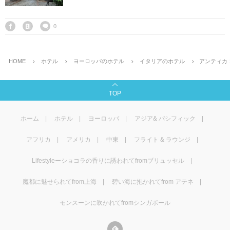
0
HOME
ホテル
ヨーロッパのホテル
イタリアのホテル
アンティカ
TOP
ホーム
ホテル
ヨーロッパ
アジア& パシフィック
アフリカ
アメリカ
中東
フライト & ラウンジ
Lifestyleーショコラの香りに誘われてfromブリュッセル
魔都に魅せられてfrom上海
碧い海に抱かれてfrom アテネ
モンスーンに吹かれてfromシンガポール