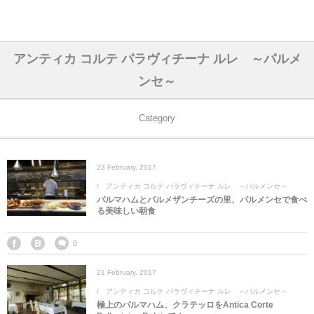
アジア& パシフィック
フライト & ラウンジ
ヨーロッパ
アフリカ
アメリカ
ホテル
中東
アンティカ コルテ パラヴィチーナ ルレ ～パルメ
ンセ～
アジアのホテル
中央ヨーロッパ
中国
モロッコ
アメリカ合衆国
カタール
エーゲ航空
シンガポール
フランスのホ
オマーンのホ
アメリカ合衆
モロッコのホ
オーストリア
ベルギー
ロシア
ギリシャ
デンマーク
香港&マカオ
東京、神奈川
ドバイ
ヨーロッパのホテル
西ヨーロッパ
カンボジア
エジプト
サウジアラビア
エールフランス＆イベリア航空
中国のホテル
ギリシャのホ
アラブ首長国
エジプトのホ
ブルガリア
フランス
ポーランド
イタリア
北京
京都、奈良
アブダビ
Category
中東のホテル
東ヨーロッパ
インド
ナミビア
トルコ
全日空・日本航空
カンボジアの
ベルギーのホ
カタールのホ
ナミビアのホ
チェコ
イギリス
スペイン
福建省＆海南
山梨
23
February
,
2017
アメリカのホテル
南ヨーロッパ
インドネシア
オマーン
エミレーツ航空
インドのホテ
イタリアのホ
サウジアラビ
クロアチア
ドイツ
ポルトガル
桂林＆陽朔
新潟、長野、
アンティカ コルテ パラヴィチーナ ルレ ～パルメンセ～
パルマハムとパルメザンチーズの里、パルメンセで食べ
る美味しい朝食
アフリカのホテル
北ヨーロッパ
韓国
アラブ首長国連邦
エチオピア航空
日本のホテル
ポルトガルの
ハンガリー
オランダ
ジブラルタル
杭州＆水郷
三重、和歌山
0
オセアニアのホテル
日本
ユーロスター・タリス
インドネシア
ドイツのホテ
モンテネグロ
スイス
サンマリノ
ハルビン＆瀋
21
February
,
2017
ラオス
ルフトハンザ航空・ブリュッセル航空
マレーシアの
イギリスのホ
ルーマニア
アイルランド
モナコ公国
上海
アンティカ コルテ パラヴィチーナ ルレ ～パルメンセ～
極上のパルマハム、クラテッロをAntica Corte