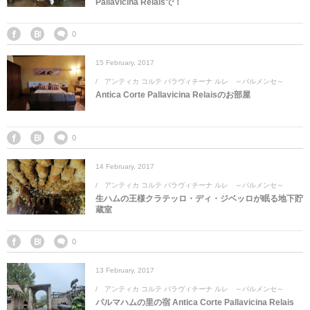
Pallavicina Relaisで！
マレーシア
カタール航空
モルディブの
スペインのホ
ルクセンブル
チベット
0
モルディブ
シンガポール航空
ミャンマーの
オランダのホ
リヒテンシュ
西安
15
February
,
2017
ミャンマー
ラオスのホテ
ポーランドの
雲南省
アンティカ コルテ パラヴィチーナ ルレ ～パルメンセ～
Antica Corte Pallavicina Relaisのお部屋
シンガポール
フィリピンの
スイスのホテ
0
フィリピン
タイのホテル
ヨーロッパ他
14
February
,
2017
ヴェトナム
ヴェトナムの
アンティカ コルテ パラヴィチーナ ルレ ～パルメンセ～
生ハムの王様クラテッロ・ディ・ジベッロが眠る地下貯
蔵室
タイ
韓国のホテル
0
13
February
,
2017
アンティカ コルテ パラヴィチーナ ルレ ～パルメンセ～
パルマハムの里の宿 Antica Corte Pallavicina Relais