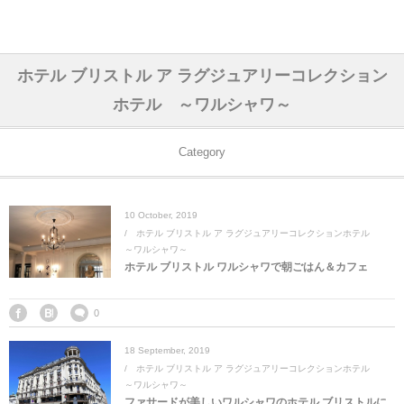
アジア& パシフィック
フライト & ラウンジ
ヨーロッパ
アフリカ
アメリカ
ホテル
中東
ホテル ブリストル ア ラグジュアリーコレクション
ホテル ～ワルシャワ～
アジアのホテル
中央ヨーロッパ
中国
モロッコ
アメリカ合衆国
カタール
エーゲ航空
シンガポール
フランスのホ
オマーンのホ
アメリカ合衆
モロッコのホ
オーストリア
ベルギー
ロシア
ギリシャ
デンマーク
香港&マカオ
東京、神奈川
ドバイ
ヨーロッパのホテル
西ヨーロッパ
カンボジア
エジプト
サウジアラビア
エールフランス＆イベリア航空
中国のホテル
ギリシャのホ
アラブ首長国
エジプトのホ
ブルガリア
フランス
ポーランド
イタリア
北京
京都、奈良
アブダビ
Category
中東のホテル
東ヨーロッパ
インド
ナミビア
トルコ
全日空・日本航空
カンボジアの
ベルギーのホ
カタールのホ
ナミビアのホ
チェコ
イギリス
スペイン
福建省＆海南
山梨
10
October
,
2019
ホテル ブリストル ア ラグジュアリーコレクションホテル
アメリカのホテル
南ヨーロッパ
インドネシア
オマーン
エミレーツ航空
インドのホテ
イタリアのホ
サウジアラビ
クロアチア
ドイツ
ポルトガル
桂林＆陽朔
新潟、長野、
～ワルシャワ～
ホテル ブリストル ワルシャワで朝ごはん＆カフェ
アフリカのホテル
北ヨーロッパ
韓国
アラブ首長国連邦
エチオピア航空
日本のホテル
ポルトガルの
ハンガリー
オランダ
ジブラルタル
杭州＆水郷
三重、和歌山
0
オセアニアのホテル
日本
ユーロスター・タリス
インドネシア
ドイツのホテ
モンテネグロ
スイス
サンマリノ
ハルビン＆瀋
18
September
,
2019
ホテル ブリストル ア ラグジュアリーコレクションホテル
ラオス
ルフトハンザ航空・ブリュッセル航空
マレーシアの
イギリスのホ
ルーマニア
アイルランド
モナコ公国
上海
～ワルシャワ～
ファサードが美しいワルシャワのホテル ブリストルに