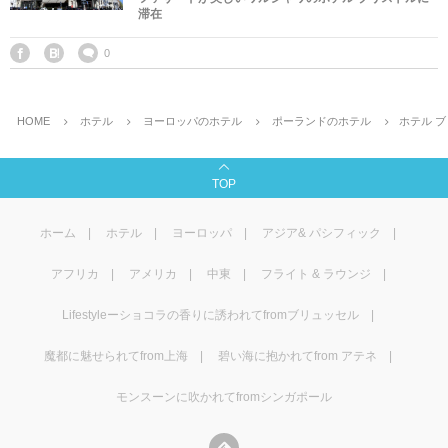
滞在
マレーシア
カタール航空
モルディブの
スペインのホ
ルクセンブル
チベット
0
モルディブ
シンガポール航空
ミャンマーの
オランダのホ
リヒテンシュ
西安
ミャンマー
ラオスのホテ
ポーランドの
雲南省
HOME
ホテル
ヨーロッパのホテル
ポーランドのホテル
ホテル 
シンガポール
フィリピンの
スイスのホテ
TOP
フィリピン
タイのホテル
ヨーロッパ他
ホーム
ホテル
ヨーロッパ
アジア& パシフィック
ヴェトナム
ヴェトナムの
アフリカ
アメリカ
中東
フライト & ラウンジ
Lifestyleーショコラの香りに誘われてfromブリュッセル
タイ
韓国のホテル
魔都に魅せられてfrom上海
碧い海に抱かれてfrom アテネ
モンスーンに吹かれてfromシンガポール