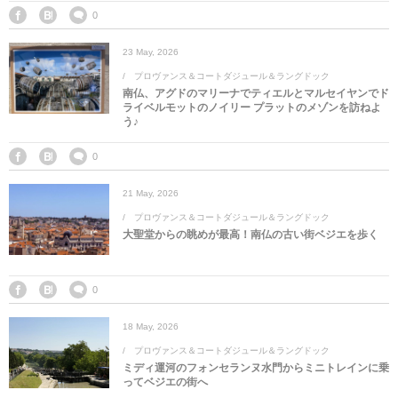
マレーシア
カタール航空
モルディブの
スペインのホ
ルクセンブル
チベット
0
23
May
,
2026
モルディブ
シンガポール航空
ミャンマーの
オランダのホ
リヒテンシュ
西安
プロヴァンス＆コートダジュール＆ラングドック
南仏、アグドのマリーナでティエルとマルセイヤンでド
ミャンマー
ラオスのホテ
ポーランドの
雲南省
ライベルモットのノイリー プラットのメゾンを訪ねよ
う♪
シンガポール
フィリピンの
スイスのホテ
0
フィリピン
タイのホテル
ヨーロッパ他
21
May
,
2026
プロヴァンス＆コートダジュール＆ラングドック
大聖堂からの眺めが最高！南仏の古い街ベジエを歩く
ヴェトナム
ヴェトナムの
タイ
韓国のホテル
0
18
May
,
2026
プロヴァンス＆コートダジュール＆ラングドック
ミディ運河のフォンセランヌ水門からミニトレインに乗
ってベジエの街へ