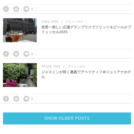
0
3
May
,
2026
ブリュッセル
世界一美しい広場グランプラスでフリッツ＆ビール@ブ
リュッセル2025
0
30
April
,
2026
ブリュッセル
ジャスミンが咲く裏庭でアペリティフ＠ジュリアナホテ
ル
0
SHOW OLDER POSTS