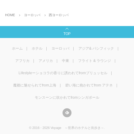
HOME
ヨーロッパ
西ヨーロッパ
TOP
ホーム
ホテル
ヨーロッパ
アジア& パシフィック
アフリカ
アメリカ
中東
フライト & ラウンジ
Lifestyleーショコラの香りに誘われてfromブリュッセル
魔都に魅せられてfrom上海
碧い海に抱かれてfrom アテネ
モンスーンに吹かれてfromシンガポール
©
2016 - 2026
Voyage ～世界のホテルと街歩き～
.