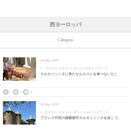
アジア& パシフィック
フライト & ラウンジ
ヨーロッパ
アフリカ
アメリカ
ホテル
中東
西ヨーロッパ
アジアのホテル
中央ヨーロッパ
中国
モロッコ
アメリカ合衆国
カタール
エーゲ航空
シンガポール
フランスのホ
オマーンのホ
アメリカ合衆
モロッコのホ
オーストリア
ベルギー
ロシア
ギリシャ
デンマーク
香港&マカオ
東京、神奈川
ドバイ
Category
ヨーロッパのホテル
西ヨーロッパ
カンボジア
エジプト
サウジアラビア
エールフランス＆イベリア航空
中国のホテル
ギリシャのホ
アラブ首長国
エジプトのホ
ブルガリア
フランス
ポーランド
イタリア
北京
京都、奈良
アブダビ
29
May
,
2026
中東のホテル
東ヨーロッパ
インド
ナミビア
トルコ
全日空・日本航空
カンボジアの
ベルギーのホ
カタールのホ
ナミビアのホ
チェコ
イギリス
スペイン
福建省＆海南
山梨
プロヴァンス＆コートダジュール＆ラングドック
カルカッソンヌに来たならカスレを食べないと！
アメリカのホテル
南ヨーロッパ
インドネシア
オマーン
エミレーツ航空
インドのホテ
イタリアのホ
サウジアラビ
クロアチア
ドイツ
ポルトガル
桂林＆陽朔
新潟、長野、
アフリカのホテル
北ヨーロッパ
韓国
アラブ首長国連邦
エチオピア航空
日本のホテル
ポルトガルの
ハンガリー
オランダ
ジブラルタル
杭州＆水郷
三重、和歌山
0
26
May
,
2026
オセアニアのホテル
日本
ユーロスター・タリス
インドネシア
ドイツのホテ
モンテネグロ
スイス
サンマリノ
ハルビン＆瀋
プロヴァンス＆コートダジュール＆ラングドック
フランス中世の城塞都市カルカッソンヌを歩こう♪
ラオス
ルフトハンザ航空・ブリュッセル航空
マレーシアの
イギリスのホ
ルーマニア
アイルランド
モナコ公国
上海