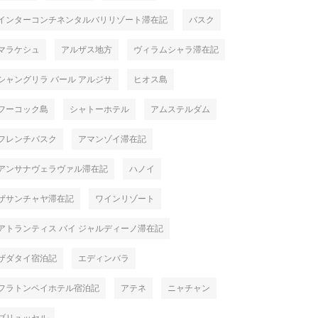
インターコンチネンタルバリリゾート滞在記
バスク
マラケシュ
アルザス地方
ヴィラムシャラ滞在記
シャングリラ バール アルジサ
ヒオス島
フーコック島
シャトーホテル
アムステルダム
フレンチバスク
アマンゾイ滞在記
アンサナヴェラヴァル滞在記
ハノイ
ザサンチャヤ滞在記
ワインリゾート
アトランティス バイ ジャルディーノ滞在記
ザダタイ宿泊記
エディンバラ
フラトンベイホテル宿泊記
アテネ
ニャチャン