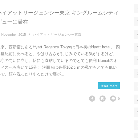
ハイアットリージェンシー東京 キングルームシティ
ビューに滞在
6
November
,
2015
ハイアット リージェンシー東京
京、西新宿にあるHyatt Regency Tokyoは日本初のHyatt hotel。 四
半世紀前に比べると、やはり古さがにじみでている気がするけど、
都庁の向いに立ち、駅にも直結しているのでとても便利 Benoitのオ
フィスへも歩いて15分！ 洗面台は身長162ｃｍの私でもとても低い
ので、顔を洗ったりするだけで腰が...
Read More
0