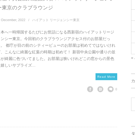
ー東京のクラブラウンジ
9
December
,
2022
ハイアット リージェンシー東京
日本へ一時帰国するたびにお世話になる西新宿のハイアットリージ
ェンシー東京。今回初のクラブラウンジアクセス付のお部屋だっ
た。 都庁が目の前のシティービューのお部屋は初めてではないけれ
ど、こんなに綺麗な紅葉の時期は初めて！ 新宿中央公園や通りの並
« 
木が綺麗に色づいてました。お部屋は狭いけれどこの窓からの景色
嬉しいサプライズ...
Read More
0