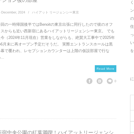
ーション後の部屋
く
ン
6
December
,
2024
ハイアット リージェンシー東京
の
今回の一時帰国後半ではBenoitの東京出張に同行したので彼のオフ
住
ィスからも近い西新宿にあるハイアットリージェンシー東京。 でも
っ
只今（2024年11月現在）営業をしながらも、絶賛大工事中で2025年
の6月末に再オープン予定だそうだ。 実際エントランスホールは黒
を
い幕で覆われ、レセプションカウンターは上階の仮設部屋で行な
...
Read More
に
0
新宿中央公園の紅葉満喫！ハイアットリージェンシ