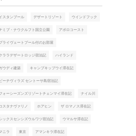
イスタンブール
デザートリゾート
ウインドフック
ナミブ・ナウクルフト国立公園
アポロコースト
プライヴェートプール付のお部屋
クララデザートロッジ宿泊記
ハイランド
ガウディ建築
キャンプキップウイ滞在記
ビーチヴィラズ セントーサ島宿泊記
フォーシーズンズリゾートチェンマイ滞在記
ナイル川
コスタナヴァリノ
ホアヒン
ザ ロマノス滞在記
シックスセンシズウルワツ宿泊記
ウマルサ滞在記
マニラ
東京
アマンキラ滞在記