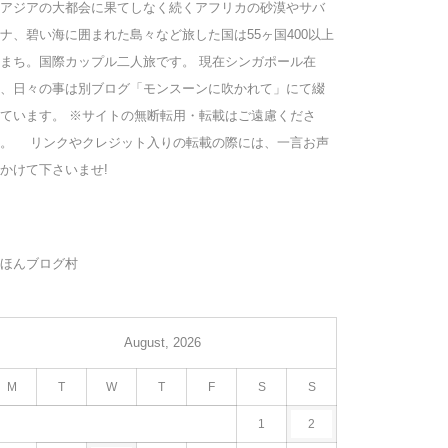
アジアの大都会に果てしなく続くアフリカの砂漠やサバ
ナ、碧い海に囲まれた島々など旅した国は55ヶ国400以上
まち。国際カップル二人旅です。 現在シンガポール在
、日々の事は別ブログ「モンスーンに吹かれて」にて綴
ています。 ※サイトの無断転用・転載はご遠慮くださ
い。 リンクやクレジット入りの転載の際には、一言お声
かけて下さいませ!
ほんブログ村
August, 2026
M
T
W
T
F
S
S
1
2