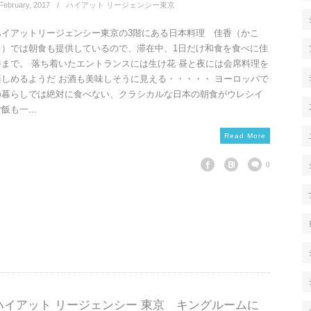
February
,
2017
ハイアット リージェンシー東京
ハイアットリージェンシー東京の3階にある日本料理 佳香（かこ
う）では朝食も提供しているので、滞在中、1日だけ和食を食べに佳
香まで。 落ち着いたエントランスには生け花 昼と夜には会席料理を
楽しめるようだ お酒も美味しそうに見える・・・・・ ヨーロッパで
の暮らしでは絶対に食べない、クラシカルな日本の朝食がウレシイ
飯も一...
Read More
0
ハイアット リージェンシー 東京 キングルームに