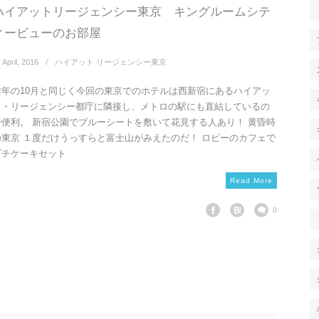
ハイアットリージェンシー東京 キングルームシテ
ィービューのお部屋
7
April
,
2016
ハイアット リージェンシー東京
昨年の10月と同じく今回の東京でのホテルは西新宿にあるハイアッ
ト・リージェンシー都庁に隣接し、メトロの駅にも直結しているの
で便利。 新宿公園でブルーシートを敷いて花見する人あり！ 黄昏時
の東京 １度だけうっすらと富士山がみえたのだ！ ロビーのカフェで
プチケーキセット
Read More
0