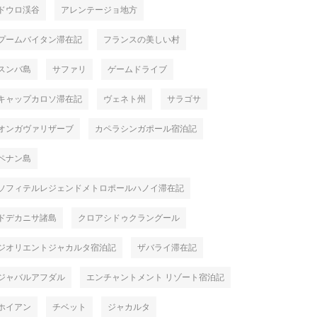
ドウロ渓谷
アレンテージョ地方
プームバイタン滞在記
フランスの美しい村
スンバ島
サファリ
ゲームドライブ
キャップカロソ滞在記
ヴェネト州
サラゴサ
オンガヴァリザーブ
カペラシンガポール宿泊記
ペナン島
ソフィテルレジェンドメトロポールハノイ滞在記
ドデカニサ諸島
クロアシドゥクラングール
ジオリエントジャカルタ宿泊記
ザバライ滞在記
ジャバルアフダル
エンチャントメント リゾート宿泊記
ホイアン
チベット
ジャカルタ