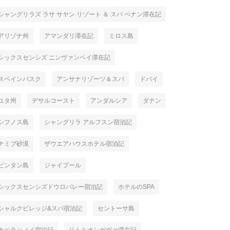
シャングリラズ ラサ サヤン リゾート ＆ スパ ペナン滞在記
アリゾナ州
アマンダリ滞在記
ミロス島
シックスセンシズ ニンヴァンベイ滞在記
スペインバスク
アンサナリゾーツ＆スパ
ドバイ
ユタ州
デサルコースト
アンダルシア
ダナン
シフノス島
シャングリラ アルフスン宿泊記
ナミブ砂漠
ザウエアハウスホテル宿泊記
ビンタン島
ジャイプール
シックスセンシズドウロバレー宿泊記
ホテルのSPA
シャルクビレッジ&スパ宿泊記
セントーサ島