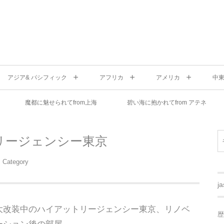
アジア& パシフィック
アフリカ
アメリカ
中
魔都に魅せられてfrom上海
碧い海に抱かれてfrom アテネ
リージェンシー東京
Category
j
大改装中のハイアットリージェンシー東京、リノベ
歴