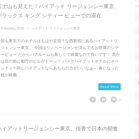
富士山も見えた！ハイアット リージェンシー東京、
デラックス キング シティー ビューでの滞在
0
February
,
2018
ハイアット リージェンシー東京
今回も東京でのホテルはもはや定宿？な西新宿にあるハイアットリ
ージェンシー東京。 今回はリノベーションが済んでるお部屋のシテ
ィービュー だからバスルームも新しくて綺麗なので良いです！ 窓か
らは目の前に都庁のビルがドーン！ パークハイアットホテルにオペ
ラシティー同じハイアットならあちらの方がいいなぁ～ 春になった
桜が綺麗...
Read More
0
ハイアットリージェンシー東京、佳香で日本の朝食