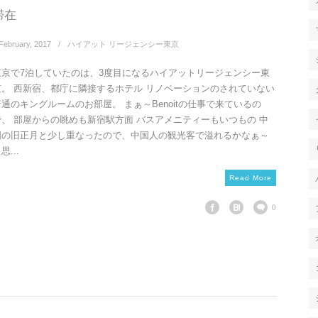
滞在
February
,
2017
ハイアット リージェンシー東京
東京で7泊していたのは、3度目になるハイアットリージェンシー東
京。 西新宿、都庁に隣接するホテル リノベーションのされていない
普通のキングルームのお部屋。 まぁ～Benoitの仕事で来ているの
で、 部屋からの眺めも新宿駅方面 バスアメニティーもいつもの 中
国の旧正月と少し重なったので、中国人の観光客で溢れるかなぁ～
思...
Read More
0