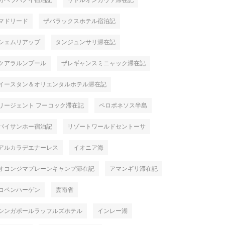
カペラハノイ宿泊記
リトルオンガヴァ滞在記
マドリード
ザバラックスホテル宿泊記
シェムリアップ
タンジュンサリ滞在記
クアラルンプール
ザレギャンスミニャック滞在記
イースタン＆オリエンタルホテル滞在記
リージェント フーコック滞在記
ペロポネソス半島
バイサンホー宿泊記
リゾートワールドセントーサ
アルカラデエナーレス
イオニア海
オコンジマプレーンキャンプ滞在記
アマンギリ滞在記
コペンハーゲン
雲南省
シンガポールラッフルズホテル
インレー湖