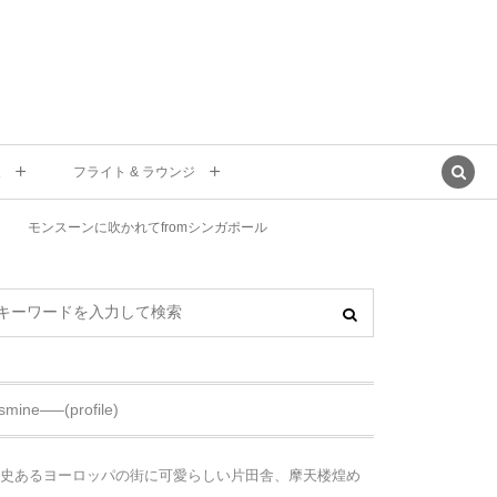
東
フライト & ラウンジ
モンスーンに吹かれてfromシンガポール
asmine—–(profile)
史あるヨーロッパの街に可愛らしい片田舎、摩天楼煌め