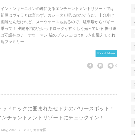
ボイントンキャニオンの麓にあるエンチャントメントリゾートでは
お部屋はヴィラとは言わず、カシータと呼ぶのだそうだ。十分歩け
る距離なんだけれど、スーツケースもあるので、駐車場からバギー
に乗って！ 夕陽を浴びたレッドロックが神々しく光っている 振り返
れば守護神カチーナウーマン 脇のブッシュにはさっき出迎えてくれ
鹿ファミリー...
Read More
0
レッドロックに囲まれたセドナのパワースポット！
エンチャントメントリゾートにチェックイン！
3
May
,
2018
アメリカ合衆国