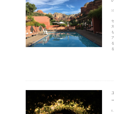
1
る
6