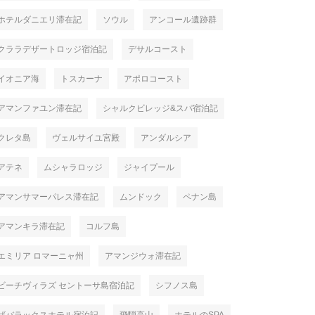
ホテルダニエリ滞在記
ソウル
アンコール遺跡群
クララデザートロッジ宿泊記
デサルコースト
イオニア海
トスカーナ
アポロコースト
アマンファユン滞在記
シャルクビレッジ&スパ宿泊記
クレタ島
ヴェルサイユ宮殿
アンダルシア
アテネ
ムシャラロッジ
ジャイプール
アマンサマーパレス滞在記
ムンドック
ペナン島
アマンキラ滞在記
コルフ島
エミリア ロマーニャ州
アマンジウォ滞在記
ビーチヴィラズ セントーサ島宿泊記
シフノス島