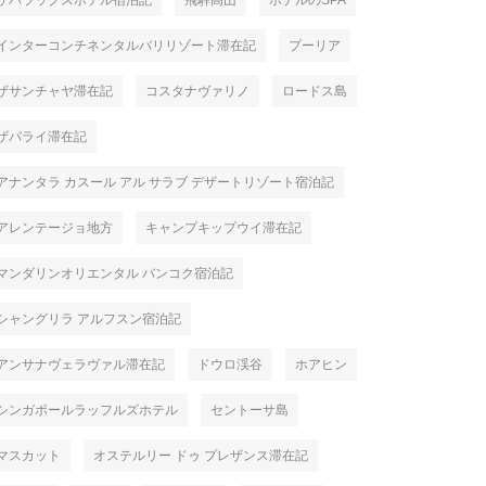
ザバラックスホテル宿泊記
飛騨高山
ホテルのSPA
インターコンチネンタルバリリゾート滞在記
プーリア
ザサンチャヤ滞在記
コスタナヴァリノ
ロードス島
ザバライ滞在記
アナンタラ カスール アル サラブ デザートリゾート宿泊記
アレンテージョ地方
キャンプキップウイ滞在記
マンダリンオリエンタル バンコク宿泊記
シャングリラ アルフスン宿泊記
アンサナヴェラヴァル滞在記
ドウロ渓谷
ホアヒン
シンガポールラッフルズホテル
セントーサ島
マスカット
オステルリー ドゥ プレザンス滞在記