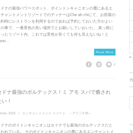
セドナの最強パワースポット、ボイントンキャニオンの麓にあるエ
ンチャントメントリゾートでのディナーはChe ah chiにて、お部屋の
予約時にレストランを利用するのであれば予約しておいた方がよい
との事で、一番景色の良い場所でとお願いしていおいた。 真っ暗に
なったリゾート内、これでは景色が良くても何も見えないね！と
eno...
Read More
« 
0
セドナ最強のボルテックス！ミ アモ スパで癒され
たい！
June
,
2018
エンチャントメント リゾート ～アリゾナ州～
セドナのボイトンキャニオンはセドナでも最強のボルテックスだと
言われている。 そのボイトンキャニオンの麓にあるエンチャントメ