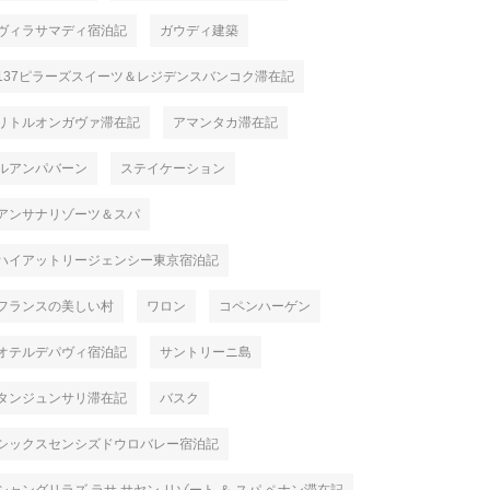
ヴィラサマディ宿泊記
ガウディ建築
137ピラーズスイーツ＆レジデンスバンコク滞在記
リトルオンガヴァ滞在記
アマンタカ滞在記
ルアンパバーン
ステイケーション
アンサナリゾーツ＆スパ
ハイアットリージェンシー東京宿泊記
フランスの美しい村
ワロン
コペンハーゲン
オテルデパヴィ宿泊記
サントリーニ島
タンジュンサリ滞在記
バスク
シックスセンシズドウロバレー宿泊記