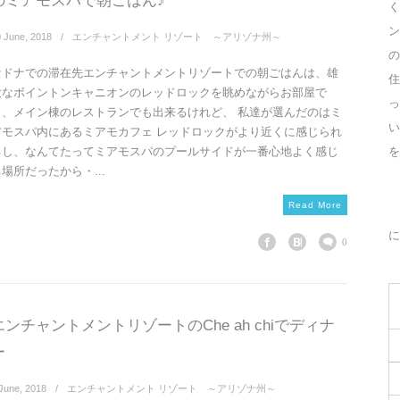
のミアモスパで朝ごはん♪
く
ン
0
June
,
2018
エンチャントメント リゾート ～アリゾナ州～
の
セドナでの滞在先エンチャントメントリゾートでの朝ごはんは、雄
住
大なボイントンキャニオンのレッドロックを眺めながらお部屋で
っ
も、メイン棟のレストランでも出来るけれど、 私達が選んだのはミ
アモスパ内にあるミアモカフェ レッドロックがより近くに感じられ
を
るし、なんてたってミアモスパのプールサイドが一番心地よく感じ
場所だったから・...
Read More
に
0
エンチャントメントリゾートのChe ah chiでディナ
ー
June
,
2018
エンチャントメント リゾート ～アリゾナ州～