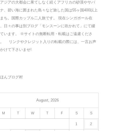
アジアの大都会に果てしなく続くアフリカの砂漠やサバ
ナ、碧い海に囲まれた島々など旅した国は55ヶ国400以上
まち。国際カップル二人旅です。 現在シンガポール在
、日々の事は別ブログ「モンスーンに吹かれて」にて綴
ています。 ※サイトの無断転用・転載はご遠慮くださ
い。 リンクやクレジット入りの転載の際には、一言お声
かけて下さいませ!
ほんブログ村
August, 2026
M
T
W
T
F
S
S
1
2