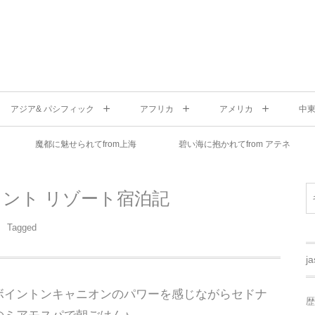
アジア& パシフィック
アフリカ
アメリカ
中
魔都に魅せられてfrom上海
碧い海に抱かれてfrom アテネ
ント リゾート宿泊記
Tagged
j
ボイントンキャニオンのパワーを感じながらセドナ
歴