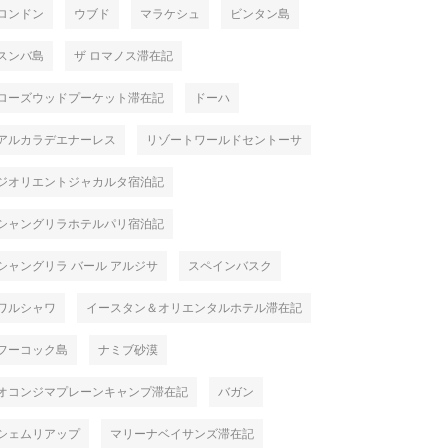
ロンドン
ウブド
マラケシュ
ビンタン島
スンバ島
ザ ロマノス滞在記
ローズウッドプーケット滞在記
ドーハ
アルカラデエナーレス
リゾートワールドセントーサ
ジオリエントジャカルタ宿泊記
シャングリラホテルパリ宿泊記
シャングリラ バール アルジサ
スペインバスク
ワルシャワ
イースタン＆オリエンタルホテル滞在記
フーコック島
ナミブ砂漠
オコンジマプレーンキャンプ滞在記
バガン
シェムリアップ
マリーナベイサンズ滞在記