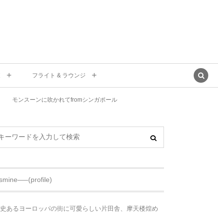
東
フライト & ラウンジ
モンスーンに吹かれてfromシンガポール
asmine—–(profile)
史あるヨーロッパの街に可愛らしい片田舎、摩天楼煌め