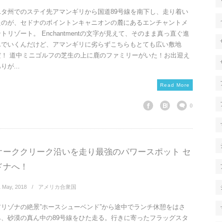
ユタ州でのステイ先アマンギリから国道89号線を南下し、走り着い
たのが、セドナのボイントンキャニオンの麓にあるエンチャントメ
トリゾート。 Enchantmentの文字が見えて、そのまま真っ直ぐ進
んでいくんだけど、アマンギリに劣らずこちらもとても広い敷地
だ！ 道中ミニゴルフの芝生の上に鹿のファミリーがいた！お出迎え
りが...
Read More
0
オーククリーク沿いを走り最強のパワースポット セ
ドナへ！
1
May
,
2018
アメリカ合衆国
アリゾナの絶景”ホースシューベンド”から途中でランチ休憩をはさ
み、砂漠の真ん中の89号線をひた走る。行きに寄ったフラッグスタ