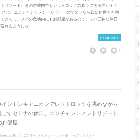
ントリゾート。その敷地内でもレッドロックの真下にあるのがミア
モ スパ。エンチャントメントリゾートのゲストなら日に何度でも利
用できるし、スパの敷地内にもお部屋があるので、スパ三昧な休日
送れるようにな...
Read More
0
ボイントンキャニオンでレッドロックを眺めながら
過ごすセドナの休日、エンチャントメントリゾート
のお部屋
June
,
2018
エンチャントメント リゾート ～アリゾナ州～