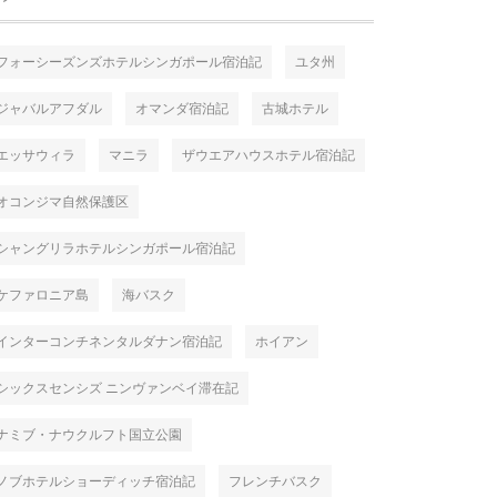
フォーシーズンズホテルシンガポール宿泊記
ユタ州
ジャバルアフダル
オマンダ宿泊記
古城ホテル
エッサウィラ
マニラ
ザウエアハウスホテル宿泊記
オコンジマ自然保護区
シャングリラホテルシンガポール宿泊記
ケファロニア島
海バスク
インターコンチネンタルダナン宿泊記
ホイアン
シックスセンシズ ニンヴァンベイ滞在記
ナミブ・ナウクルフト国立公園
ノブホテルショーディッチ宿泊記
フレンチバスク