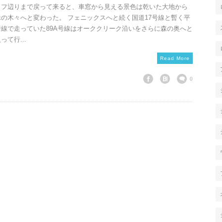
ッフ辺りまで戻って来ると、車窓から見える景色は乾いた大地から
緑の木々へと変わった。 フェニックスへと続く国道17号線と暫く平
行線で走っていた89A号線はオーククリーク沿いをさらに森の奥へと
って行...
Read More
0