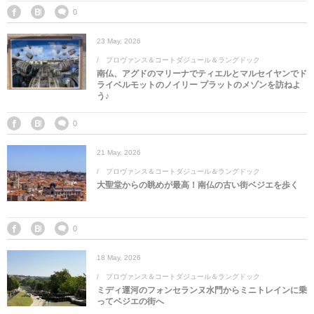
マレーシア
カタール航空
モルディブの
スペインのホ
ルクセンブル
チベット
0
23
May
,
2026
モルディブ
シンガポール航空
ミャンマーの
オランダのホ
リヒテンシュ
西安
プロヴァンス＆コートダジュール＆ラングドック
南仏、アグドのマリーナでティエルとマルセイヤンでド
ミャンマー
ラオスのホテ
ポーランドの
雲南省
ライベルモットのノイリー プラットのメゾンを訪ねよ
う♪
シンガポール
フィリピンの
スイスのホテ
0
フィリピン
タイのホテル
ヨーロッパ他
21
May
,
2026
プロヴァンス＆コートダジュール＆ラングドック
大聖堂からの眺めが最高！南仏の古い街ベジエを歩く
ヴェトナム
ヴェトナムの
タイ
韓国のホテル
0
18
May
,
2026
プロヴァンス＆コートダジュール＆ラングドック
ミディ運河のフォンセランヌ水門からミニトレインに乗
ってベジエの街へ