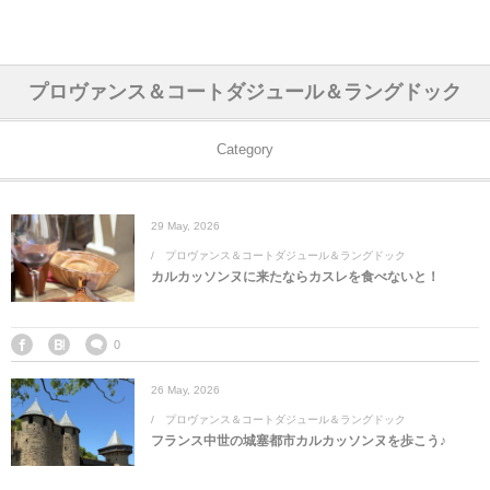
アジア& パシフィック
フライト & ラウンジ
ヨーロッパ
アフリカ
アメリカ
ホテル
中東
プロヴァンス＆コートダジュール＆ラングドック
アジアのホテル
中央ヨーロッパ
中国
モロッコ
アメリカ合衆国
カタール
エーゲ航空
シンガポール
フランスのホ
オマーンのホ
アメリカ合衆
モロッコのホ
オーストリア
ベルギー
ロシア
ギリシャ
デンマーク
香港&マカオ
東京、神奈川
ドバイ
Category
ヨーロッパのホテル
西ヨーロッパ
カンボジア
エジプト
サウジアラビア
エールフランス＆イベリア航空
中国のホテル
ギリシャのホ
アラブ首長国
エジプトのホ
ブルガリア
フランス
ポーランド
イタリア
北京
京都、奈良
アブダビ
29
May
,
2026
中東のホテル
東ヨーロッパ
インド
ナミビア
トルコ
全日空・日本航空
カンボジアの
ベルギーのホ
カタールのホ
ナミビアのホ
チェコ
イギリス
スペイン
福建省＆海南
山梨
プロヴァンス＆コートダジュール＆ラングドック
カルカッソンヌに来たならカスレを食べないと！
アメリカのホテル
南ヨーロッパ
インドネシア
オマーン
エミレーツ航空
インドのホテ
イタリアのホ
サウジアラビ
クロアチア
ドイツ
ポルトガル
桂林＆陽朔
新潟、長野、
アフリカのホテル
北ヨーロッパ
韓国
アラブ首長国連邦
エチオピア航空
日本のホテル
ポルトガルの
ハンガリー
オランダ
ジブラルタル
杭州＆水郷
三重、和歌山
0
26
May
,
2026
オセアニアのホテル
日本
ユーロスター・タリス
インドネシア
ドイツのホテ
モンテネグロ
スイス
サンマリノ
ハルビン＆瀋
プロヴァンス＆コートダジュール＆ラングドック
フランス中世の城塞都市カルカッソンヌを歩こう♪
ラオス
ルフトハンザ航空・ブリュッセル航空
マレーシアの
イギリスのホ
ルーマニア
アイルランド
モナコ公国
上海