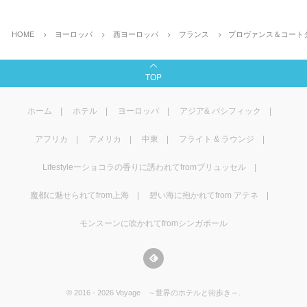
HOME
ヨーロッパ
西ヨーロッパ
フランス
プロヴァンス＆コート
TOP
ホーム
ホテル
ヨーロッパ
アジア& パシフィック
アフリカ
アメリカ
中東
フライト & ラウンジ
Lifestyleーショコラの香りに誘われてfromブリュッセル
魔都に魅せられてfrom上海
碧い海に抱かれてfrom アテネ
モンスーンに吹かれてfromシンガポール
©
2016 - 2026
Voyage ～世界のホテルと街歩き～
.