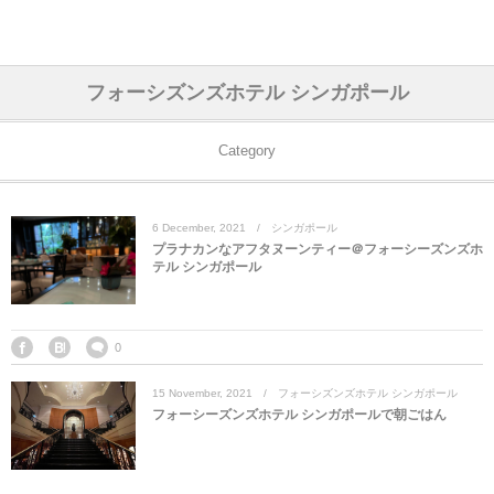
アジア& パシフィック
フライト & ラウンジ
ヨーロッパ
アフリカ
アメリカ
ホテル
中東
フォーシズンズホテル シンガポール
アジアのホテル
中央ヨーロッパ
中国
モロッコ
アメリカ合衆国
カタール
エーゲ航空
シンガポール
フランスのホ
オマーンのホ
アメリカ合衆
モロッコのホ
オーストリア
ベルギー
ロシア
ギリシャ
デンマーク
香港&マカオ
東京、神奈川
ドバイ
Category
ヨーロッパのホテル
西ヨーロッパ
カンボジア
エジプト
サウジアラビア
エールフランス＆イベリア航空
中国のホテル
ギリシャのホ
アラブ首長国
エジプトのホ
ブルガリア
フランス
ポーランド
イタリア
北京
京都、奈良
アブダビ
6
December
,
2021
シンガポール
中東のホテル
東ヨーロッパ
インド
ナミビア
トルコ
全日空・日本航空
カンボジアの
ベルギーのホ
カタールのホ
ナミビアのホ
チェコ
イギリス
スペイン
福建省＆海南
山梨
プラナカンなアフタヌーンティー＠フォーシーズンズホ
テル シンガポール
アメリカのホテル
南ヨーロッパ
インドネシア
オマーン
エミレーツ航空
インドのホテ
イタリアのホ
サウジアラビ
クロアチア
ドイツ
ポルトガル
桂林＆陽朔
新潟、長野、
アフリカのホテル
北ヨーロッパ
韓国
アラブ首長国連邦
エチオピア航空
日本のホテル
ポルトガルの
ハンガリー
オランダ
ジブラルタル
杭州＆水郷
三重、和歌山
0
15
November
,
2021
フォーシズンズホテル シンガポール
オセアニアのホテル
日本
ユーロスター・タリス
インドネシア
ドイツのホテ
モンテネグロ
スイス
サンマリノ
ハルビン＆瀋
フォーシーズンズホテル シンガポールで朝ごはん
ラオス
ルフトハンザ航空・ブリュッセル航空
マレーシアの
イギリスのホ
ルーマニア
アイルランド
モナコ公国
上海