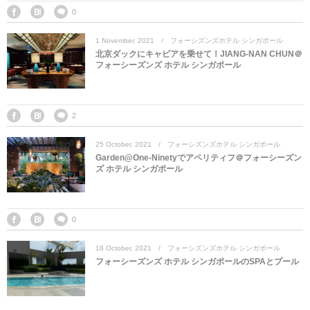
マレーシア
カタール航空
モルディブの
スペインのホ
ルクセンブル
チベット
0
1
November
,
2021
フォーシズンズホテル シンガポール
モルディブ
シンガポール航空
ミャンマーの
オランダのホ
リヒテンシュ
西安
北京ダックにキャビアを乗せて！JIANG-NAN CHUN＠
フォーシーズンズ ホテル シンガポール
ミャンマー
ラオスのホテ
ポーランドの
雲南省
シンガポール
フィリピンの
スイスのホテ
2
25
October
,
2021
フォーシズンズホテル シンガポール
フィリピン
タイのホテル
ヨーロッパ他
Garden@One-Ninetyでアペリティフ＠フォーシーズン
ズ ホテル シンガポール
ヴェトナム
ヴェトナムの
タイ
韓国のホテル
0
18
October
,
2021
フォーシズンズホテル シンガポール
フォーシーズンズ ホテル シンガポールのSPAとプール