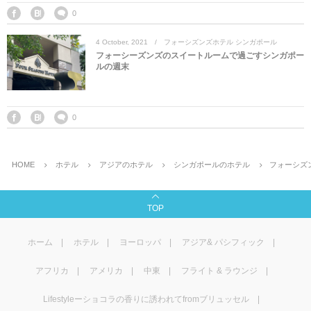
0
4
October
,
2021
フォーシズンズホテル シンガポール
フォーシーズンズのスイートルームで過ごすシンガポー
ルの週末
0
HOME
ホテル
アジアのホテル
シンガポールのホテル
フォーシズ
TOP
ホーム
ホテル
ヨーロッパ
アジア& パシフィック
アフリカ
アメリカ
中東
フライト & ラウンジ
Lifestyleーショコラの香りに誘われてfromブリュッセル