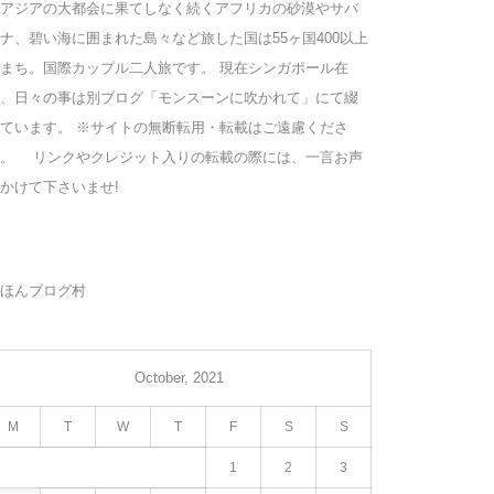
アジアの大都会に果てしなく続くアフリカの砂漠やサバ
ナ、碧い海に囲まれた島々など旅した国は55ヶ国400以上
まち。国際カップル二人旅です。 現在シンガポール在
、日々の事は別ブログ「モンスーンに吹かれて」にて綴
ています。 ※サイトの無断転用・転載はご遠慮くださ
い。 リンクやクレジット入りの転載の際には、一言お声
かけて下さいませ!
ほんブログ村
October, 2021
M
T
W
T
F
S
S
1
2
3