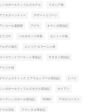
シンガポールラッフルズホテル
イオニア海
アフタヌーンティー
デザートリゾート
アンコール遺跡群
アグラ
オマンダ宿泊記
サラゴサ
ペロポネソス半島
セントーサ島
アルザス地方
エミリア ロマーニャ州
ローズウッドプーケット滞在記
ザダタイ宿泊記
アリゾナ州
ザマジェスティック クアラルンプール宿泊記
ドバイ
シンガポールラッフルズホテル宿泊記
ホイアン
カペラシンガポール宿泊記
NOBU
アポロコースト
ドウロ渓谷
アマンタカ滞在記