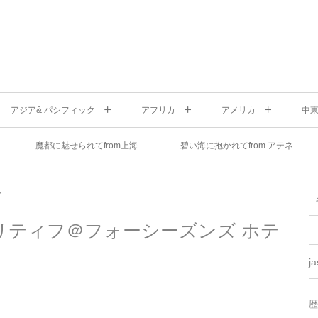
アジア& パシフィック
アフリカ
アメリカ
中
魔都に魅せられてfrom上海
碧い海に抱かれてfrom アテネ
ル
yでアペリティフ＠フォーシーズンズ ホテ
j
歴