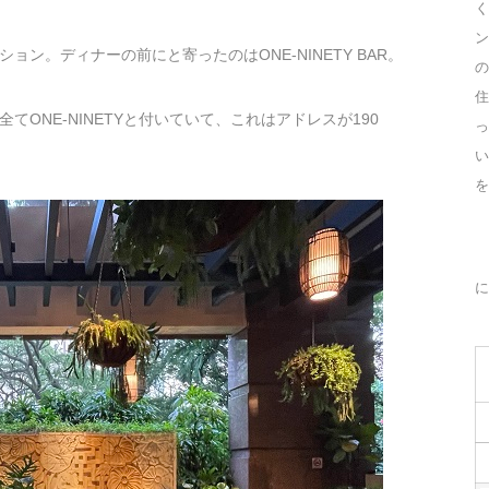
く
ン
ン。ディナーの前にと寄ったのはONE-NINETY BAR。
の
住
ONE-NINETYと付いていて、これはアドレスが190
っ
を
に