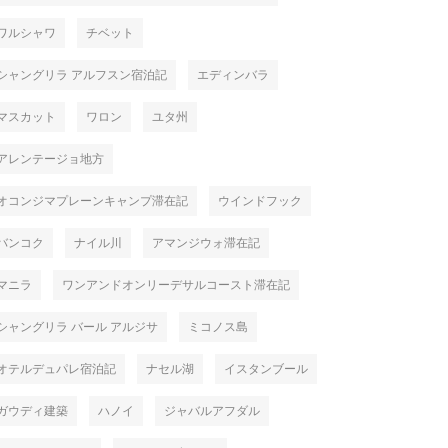
ワルシャワ
チベット
シャングリラ アルフスン宿泊記
エディンバラ
マスカット
ワロン
ユタ州
アレンテージョ地方
オコンジマプレーンキャンプ滞在記
ウインドフック
バンコク
ナイル川
アマンジウォ滞在記
マニラ
ワンアンドオンリーデサルコースト滞在記
シャングリラ バール アルジサ
ミコノス島
オテルデュパレ宿泊記
ナセル湖
イスタンブール
ガウディ建築
ハノイ
ジャバルアフダル