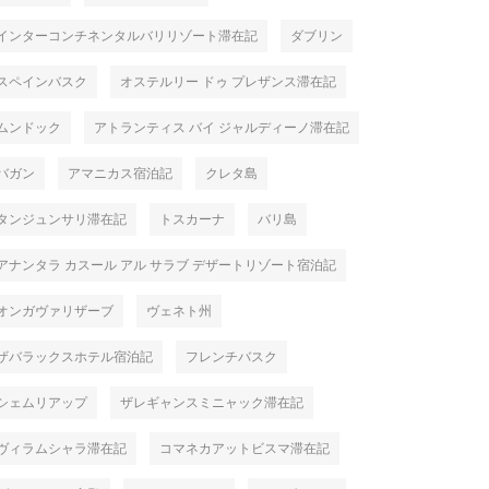
インターコンチネンタルバリリゾート滞在記
ダブリン
スペインバスク
オステルリー ドゥ プレザンス滞在記
ムンドック
アトランティス バイ ジャルディーノ滞在記
バガン
アマニカス宿泊記
クレタ島
タンジュンサリ滞在記
トスカーナ
バリ島
アナンタラ カスール アル サラブ デザートリゾート宿泊記
オンガヴァリザーブ
ヴェネト州
ザバラックスホテル宿泊記
フレンチバスク
シェムリアップ
ザレギャンスミニャック滞在記
ヴィラムシャラ滞在記
コマネカアットビスマ滞在記