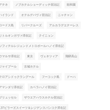
アテネ
ノブホテルショーディッチ宿泊記
頤和園
ハイランド
オテルデパヴィ宿泊記
ニャチャン
ロードス島
リバークルーズ
アルカラデエナーレス
リトルオンガヴァ滞在記
クイニョン
ソフィテルレジェンドメトロポールハノイ滞在記
ウマルサ滞在記
東京
ヴェネツィア
飛騨高山
ジャイプール
古城ホテル
クロアシドゥクラングール
フーコック島
ドーハ
アマンダリ滞在記
カペラハノイ宿泊記
ブリュッセル
ザウエアハウスホテル宿泊記
137ピラーズスイーツ＆レジデンスバンコク滞在記