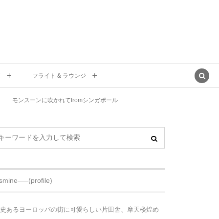
東
フライト & ラウンジ
モンスーンに吹かれてfromシンガポール
asmine—–(profile)
史あるヨーロッパの街に可愛らしい片田舎、摩天楼煌め