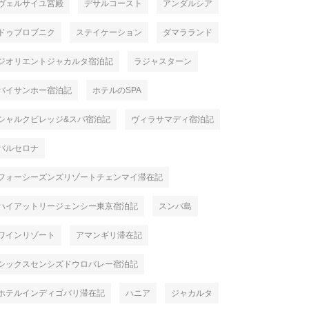
ヴェルサイユ宮殿
デサルコースト
アンダルシア
ドゥブロブニク
ステイケーション
ダマラランド
ジオリエントジャカルタ宿泊記
ラジャスターン
バイサンホー宿泊記
ホテルのSPA
シャルクビレッジ&スパ宿泊記
ヴィラサマディ宿泊記
バルセロナ
フォーシーズンズリゾートチェンマイ滞在記
ハイアットリージェンシー東京宿泊記
スンバ島
ワインリゾート
アマンギリ滞在記
シックスセンシズドウロバレー宿泊記
ホテルインディゴバリ滞在記
ハニア
ジャカルタ