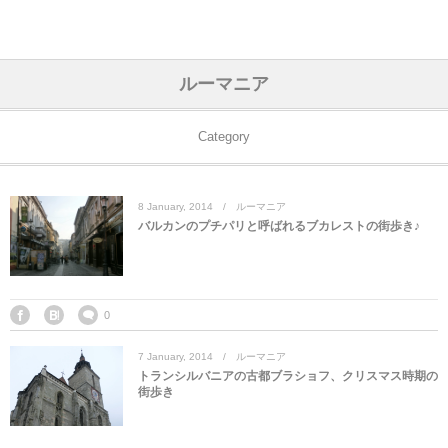
アジア& パシフィック
フライト & ラウンジ
ヨーロッパ
アフリカ
アメリカ
ホテル
中東
ルーマニア
アジアのホテル
中央ヨーロッパ
中国
モロッコ
アメリカ合衆国
カタール
エーゲ航空
シンガポール
フランスのホ
オマーンのホ
アメリカ合衆
モロッコのホ
オーストリア
ベルギー
ロシア
ギリシャ
デンマーク
香港&マカオ
東京、神奈川
ドバイ
Category
ヨーロッパのホテル
西ヨーロッパ
カンボジア
エジプト
サウジアラビア
エールフランス＆イベリア航空
中国のホテル
ギリシャのホ
アラブ首長国
エジプトのホ
ブルガリア
フランス
ポーランド
イタリア
北京
京都、奈良
アブダビ
8
January
,
2014
ルーマニア
中東のホテル
東ヨーロッパ
インド
ナミビア
トルコ
全日空・日本航空
カンボジアの
ベルギーのホ
カタールのホ
ナミビアのホ
チェコ
イギリス
スペイン
福建省＆海南
山梨
バルカンのプチパリと呼ばれるブカレストの街歩き♪
アメリカのホテル
南ヨーロッパ
インドネシア
オマーン
エミレーツ航空
インドのホテ
イタリアのホ
サウジアラビ
クロアチア
ドイツ
ポルトガル
桂林＆陽朔
新潟、長野、
アフリカのホテル
北ヨーロッパ
韓国
アラブ首長国連邦
エチオピア航空
日本のホテル
ポルトガルの
ハンガリー
オランダ
ジブラルタル
杭州＆水郷
三重、和歌山
0
7
January
,
2014
ルーマニア
オセアニアのホテル
日本
ユーロスター・タリス
インドネシア
ドイツのホテ
モンテネグロ
スイス
サンマリノ
ハルビン＆瀋
トランシルバニアの古都ブラショフ、クリスマス時期の
街歩き
ラオス
ルフトハンザ航空・ブリュッセル航空
マレーシアの
イギリスのホ
ルーマニア
アイルランド
モナコ公国
上海