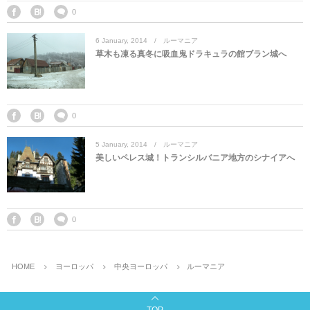
マレーシア
カタール航空
モルディブの
スペインのホ
ルクセンブル
チベット
0
6
January
,
2014
ルーマニア
モルディブ
シンガポール航空
ミャンマーの
オランダのホ
リヒテンシュ
西安
草木も凍る真冬に吸血鬼ドラキュラの館ブラン城へ
ミャンマー
ラオスのホテ
ポーランドの
雲南省
シンガポール
フィリピンの
スイスのホテ
0
5
January
,
2014
ルーマニア
フィリピン
タイのホテル
ヨーロッパ他
美しいペレス城！トランシルバニア地方のシナイアへ
ヴェトナム
ヴェトナムの
タイ
韓国のホテル
0
HOME
ヨーロッパ
中央ヨーロッパ
ルーマニア