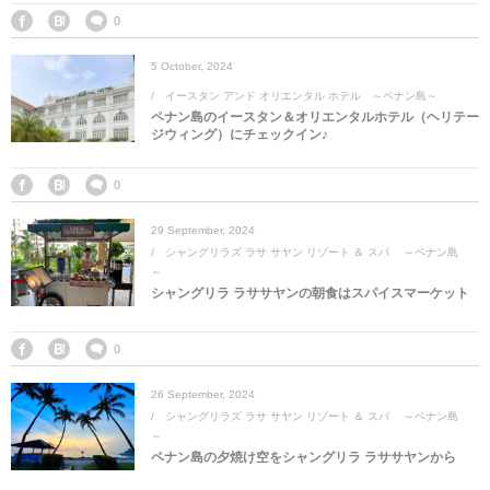
0
5
October
,
2024
イースタン アンド オリエンタル ホテル ～ペナン島～
ペナン島のイースタン＆オリエンタルホテル（ヘリテー
ジウィング）にチェックイン♪
0
29
September
,
2024
シャングリラズ ラサ サヤン リゾート ＆ スパ ～ペナン島
～
シャングリラ ラササヤンの朝食はスパイスマーケット
0
26
September
,
2024
シャングリラズ ラサ サヤン リゾート ＆ スパ ～ペナン島
～
ペナン島の夕焼け空をシャングリラ ラササヤンから