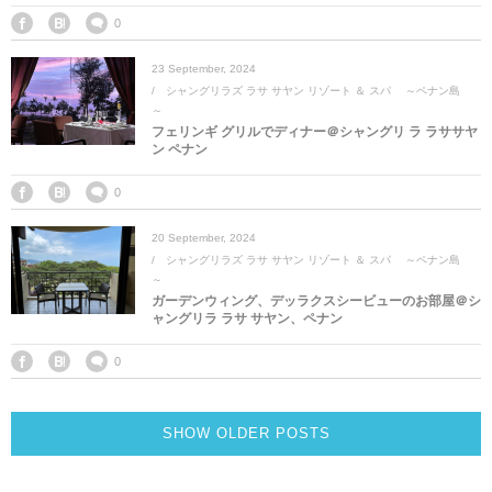
0
23
September
,
2024
シャングリラズ ラサ サヤン リゾート ＆ スパ ～ペナン島
～
フェリンギ グリルでディナー＠シャングリ ラ ラササヤ
ン ペナン
0
20
September
,
2024
シャングリラズ ラサ サヤン リゾート ＆ スパ ～ペナン島
～
ガーデンウィング、デッラクスシービューのお部屋＠シ
ャングリラ ラサ サヤン、ペナン
0
SHOW OLDER POSTS