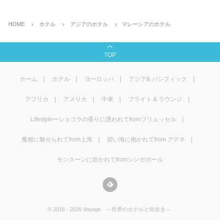
HOME
ホテル
アジアのホテル
マレーシアのホテル
TOP
ホーム
ホテル
ヨーロッパ
アジア& パシフィック
アフリカ
アメリカ
中東
フライト & ラウンジ
Lifestyleーショコラの香りに誘われてfromブリュッセル
魔都に魅せられてfrom上海
碧い海に抱かれてfrom アテネ
モンスーンに吹かれてfromシンガポール
©
2016 - 2026
Voyage ～世界のホテルと街歩き～
.