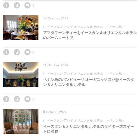
マレーシア
カタール航空
モルディブの
スペインのホ
ルクセンブル
チベット
0
14
October
,
2024
モルディブ
シンガポール航空
ミャンマーの
オランダのホ
リヒテンシュ
西安
イースタン アンド オリエンタル ホテル ～ペナン島～
アフタヌーンティーをイースタン＆オリエンタルホテル
ミャンマー
ラオスのホテ
ポーランドの
雲南省
のパームコートで
シンガポール
フィリピンの
スイスのホテ
0
11
October
,
2024
フィリピン
タイのホテル
ヨーロッパ他
イースタン アンド オリエンタル ホテル ～ペナン島～
ペナン島のパンピューリ オーガニックスパ@イースタ
ヴェトナム
ヴェトナムの
ン＆オリエンタル ホテル
タイ
韓国のホテル
0
8
October
,
2024
イースタン アンド オリエンタル ホテル ～ペナン島～
イースタン＆オリエンタル ホテルのライターズスイー
トに滞在