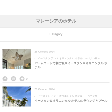
アジア& パシフィック
フライト & ラウンジ
ヨーロッパ
アフリカ
アメリカ
ホテル
中東
マレーシアのホテル
アジアのホテル
中央ヨーロッパ
中国
モロッコ
アメリカ合衆国
カタール
エーゲ航空
シンガポール
フランスのホ
オマーンのホ
アメリカ合衆
モロッコのホ
オーストリア
ベルギー
ロシア
ギリシャ
デンマーク
香港&マカオ
東京、神奈川
ドバイ
Category
ヨーロッパのホテル
西ヨーロッパ
カンボジア
エジプト
サウジアラビア
エールフランス＆イベリア航空
中国のホテル
ギリシャのホ
アラブ首長国
エジプトのホ
ブルガリア
フランス
ポーランド
イタリア
北京
京都、奈良
アブダビ
26
October
,
2024
中東のホテル
東ヨーロッパ
インド
ナミビア
トルコ
全日空・日本航空
カンボジアの
ベルギーのホ
カタールのホ
ナミビアのホ
チェコ
イギリス
スペイン
福建省＆海南
山梨
イースタン アンド オリエンタル ホテル ～ペナン島～
パームコートで朝ご飯＠イースタン＆オリエンタル ホ
アメリカのホテル
南ヨーロッパ
インドネシア
オマーン
エミレーツ航空
インドのホテ
イタリアのホ
サウジアラビ
クロアチア
ドイツ
ポルトガル
桂林＆陽朔
新潟、長野、
テル
アフリカのホテル
北ヨーロッパ
韓国
アラブ首長国連邦
エチオピア航空
日本のホテル
ポルトガルの
ハンガリー
オランダ
ジブラルタル
杭州＆水郷
三重、和歌山
0
23
October
,
2024
オセアニアのホテル
日本
ユーロスター・タリス
インドネシア
ドイツのホテ
モンテネグロ
スイス
サンマリノ
ハルビン＆瀋
イースタン アンド オリエンタル ホテル ～ペナン島～
イースタン＆オリエンタル ホテルのラウンジとプール
ラオス
ルフトハンザ航空・ブリュッセル航空
マレーシアの
イギリスのホ
ルーマニア
アイルランド
モナコ公国
上海