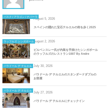
バスク / アラゴン / ナバーラ
August
5
,
2026
スペインの隠れた宝石テルエルの街を歩く2025
August
2
,
2026
ラッフルズ シンガポール
ビルベンスレー氏が内装を手掛けたシンガポール
のラッフルズのレストラン1887 By Andre
July
30
,
2026
パラドール デ テルエル
パラドール デ テルエルのスタンダードダブルの
お部屋
パラドール デ テルエル
July
27
,
2026
パラドール デ テルエルにチェックイン