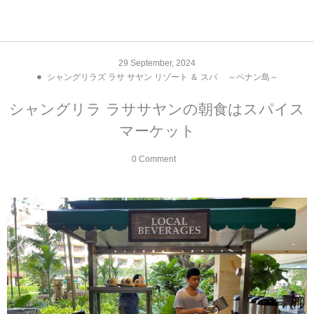
アジア& パシフィック
フライト & ラウンジ
ヨーロッパ
アフリカ
アメリカ
ホテル
中東
29
September
,
2024
シャングリラズ ラサ サヤン リゾート ＆ スパ ～ペナン島～
アジアのホテル
中央ヨーロッパ
中国
モロッコ
アメリカ合衆国
カタール
エーゲ航空
シンガポール
フランスのホ
オマーンのホ
アメリカ合衆
モロッコのホ
オーストリア
ベルギー
ロシア
ギリシャ
デンマーク
香港&マカオ
東京、神奈川
ドバイ
シャングリラ ラササヤンの朝食はスパイス
ヨーロッパのホテル
西ヨーロッパ
カンボジア
エジプト
サウジアラビア
エールフランス＆イベリア航空
中国のホテル
ギリシャのホ
アラブ首長国
エジプトのホ
ブルガリア
フランス
ポーランド
イタリア
北京
京都、奈良
アブダビ
マーケット
中東のホテル
東ヨーロッパ
インド
ナミビア
トルコ
全日空・日本航空
カンボジアの
ベルギーのホ
カタールのホ
ナミビアのホ
チェコ
イギリス
スペイン
福建省＆海南
山梨
0 Comment
アメリカのホテル
南ヨーロッパ
インドネシア
オマーン
エミレーツ航空
インドのホテ
イタリアのホ
サウジアラビ
クロアチア
ドイツ
ポルトガル
桂林＆陽朔
新潟、長野、
アフリカのホテル
北ヨーロッパ
韓国
アラブ首長国連邦
エチオピア航空
日本のホテル
ポルトガルの
ハンガリー
オランダ
ジブラルタル
杭州＆水郷
三重、和歌山
オセアニアのホテル
日本
ユーロスター・タリス
インドネシア
ドイツのホテ
モンテネグロ
スイス
サンマリノ
ハルビン＆瀋
ラオス
ルフトハンザ航空・ブリュッセル航空
マレーシアの
イギリスのホ
ルーマニア
アイルランド
モナコ公国
上海