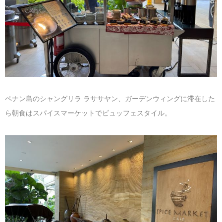
マレーシア
カタール航空
モルディブの
スペインのホ
ルクセンブル
チベット
モルディブ
シンガポール航空
ミャンマーの
オランダのホ
リヒテンシュ
西安
ミャンマー
ラオスのホテ
ポーランドの
雲南省
シンガポール
フィリピンの
スイスのホテ
ペナン島のシャングリラ ラササヤン、ガーデンウィングに滞在した
フィリピン
タイのホテル
ヨーロッパ他
ら朝食はスパイスマーケットでビュッフェスタイル。
ヴェトナム
ヴェトナムの
タイ
韓国のホテル