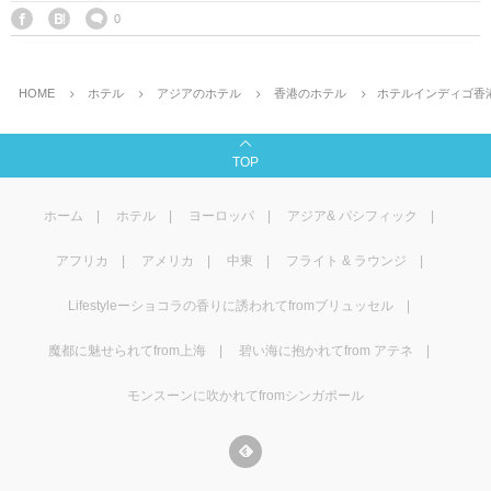
マレーシア
カタール航空
モルディブの
スペインのホ
ルクセンブル
チベット
0
モルディブ
シンガポール航空
ミャンマーの
オランダのホ
リヒテンシュ
西安
HOME
ホテル
アジアのホテル
香港のホテル
ホテルインディゴ香
ミャンマー
ラオスのホテ
ポーランドの
雲南省
TOP
シンガポール
フィリピンの
スイスのホテ
ホーム
ホテル
ヨーロッパ
アジア& パシフィック
フィリピン
タイのホテル
ヨーロッパ他
アフリカ
アメリカ
中東
フライト & ラウンジ
ヴェトナム
ヴェトナムの
Lifestyleーショコラの香りに誘われてfromブリュッセル
タイ
韓国のホテル
魔都に魅せられてfrom上海
碧い海に抱かれてfrom アテネ
モンスーンに吹かれてfromシンガポール