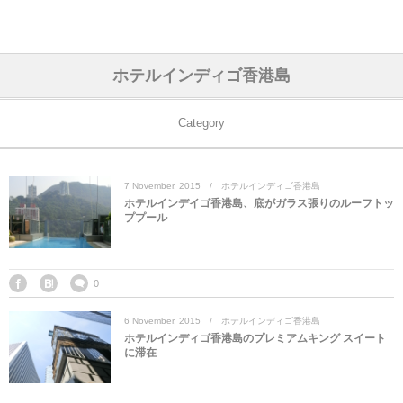
アジア& パシフィック
フライト & ラウンジ
ヨーロッパ
アフリカ
アメリカ
ホテル
中東
ホテルインディゴ香港島
アジアのホテル
中央ヨーロッパ
中国
モロッコ
アメリカ合衆国
カタール
エーゲ航空
シンガポール
フランスのホ
オマーンのホ
アメリカ合衆
モロッコのホ
オーストリア
ベルギー
ロシア
ギリシャ
デンマーク
香港&マカオ
東京、神奈川
ドバイ
Category
ヨーロッパのホテル
西ヨーロッパ
カンボジア
エジプト
サウジアラビア
エールフランス＆イベリア航空
中国のホテル
ギリシャのホ
アラブ首長国
エジプトのホ
ブルガリア
フランス
ポーランド
イタリア
北京
京都、奈良
アブダビ
7
November
,
2015
ホテルインディゴ香港島
中東のホテル
東ヨーロッパ
インド
ナミビア
トルコ
全日空・日本航空
カンボジアの
ベルギーのホ
カタールのホ
ナミビアのホ
チェコ
イギリス
スペイン
福建省＆海南
山梨
ホテルインデイゴ香港島、底がガラス張りのルーフトッ
ププール
アメリカのホテル
南ヨーロッパ
インドネシア
オマーン
エミレーツ航空
インドのホテ
イタリアのホ
サウジアラビ
クロアチア
ドイツ
ポルトガル
桂林＆陽朔
新潟、長野、
アフリカのホテル
北ヨーロッパ
韓国
アラブ首長国連邦
エチオピア航空
日本のホテル
ポルトガルの
ハンガリー
オランダ
ジブラルタル
杭州＆水郷
三重、和歌山
0
6
November
,
2015
ホテルインディゴ香港島
オセアニアのホテル
日本
ユーロスター・タリス
インドネシア
ドイツのホテ
モンテネグロ
スイス
サンマリノ
ハルビン＆瀋
ホテルインディゴ香港島のプレミアムキング スイート
に滞在
ラオス
ルフトハンザ航空・ブリュッセル航空
マレーシアの
イギリスのホ
ルーマニア
アイルランド
モナコ公国
上海