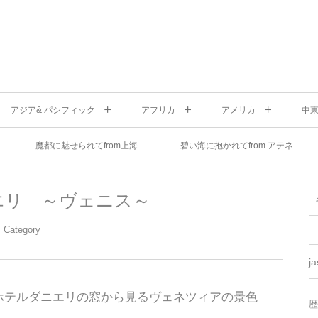
アジア& パシフィック
アフリカ
アメリカ
中
魔都に魅せられてfrom上海
碧い海に抱かれてfrom アテネ
エリ ～ヴェニス～
Category
j
ホテルダニエリの窓から見るヴェネツィアの景色
歴