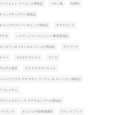
リージェント フーコック滞在記
ペナン島
NOBU
キャンプキップウイ滞在記
オコンジマプレーンキャンプ滞在記
ダマラランド
アテネ
ハイアットリージェンシー東京宿泊記
マンダリンオリエンタル バンコク宿泊記
マドリード
ドーハ
コスタナヴァリノ
マニラ
アルザス地方
クリスマスマーケット
シャングリラズ ラサ サヤン リゾート ＆ スパ ペナン滞在記
フィレンチェ
ザマジェスティック クアラルンプール宿泊記
ハイランド
オコンジマ自然保護区
ウインドフック