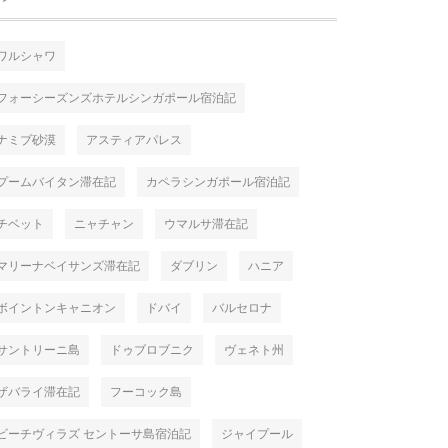
ワルシャワ
フォーシーズンズホテルシンガポール宿泊記
ナミブ砂漠
アスティアパレス
プームバイタン滞在記
カペラシンガポール宿泊記
チベット
ニャチャン
ウマルサ滞在記
マリーナベイサンズ滞在記
ダブリン
ハニア
ボイントンキャニオン
ドバイ
バルセロナ
サントリーニ島
ドゥブロブニク
ヴェネト州
ザバライ滞在記
フーコック島
ビーチヴィラズ セントーサ島宿泊記
ジャイプール