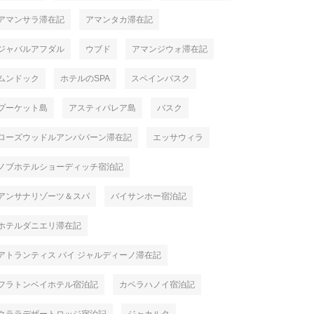
アマンサラ滞在記
アマンタカ滞在記
ジャバルアフダル
ウブド
アマンジウォ滞在記
ムンドック
ホテルのSPA
スペインバスク
プーケット島
アスティパレア島
バスク
ローズウッドルアンパバーン滞在記
エッサウィラ
ノブホテルショーディッチ宿泊記
アンサナリゾーツ＆スパ
バイサンホー宿泊記
ホテルダニエリ滞在記
アトランティス バイ ジャルディーノ滞在記
フラトンベイホテル宿泊記
カペラハノイ宿泊記