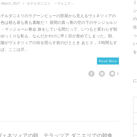
く
5
March
,
2017
ホテルダニエリ ～ヴェニス～
ン
ホテルダニエリのラグーンビューの部屋から見えるヴェネツィアの
の
景色は朝も昼も夜も素敵だ！ 昼間の真っ青の空の下のサンジョルジ
住
ョ・マッジョーレ教会 旅をしている間だって、いつもと変わらず朝
っ
はゆっくりな私も、なんだかやけに早く目が覚めてしまった。朝、
太陽がヴェネツィアの街を照らす前のひととき あと２，３時間もす
ば、ここは沢...
を
Read More
0
に
ヴェネツィアの朝、テラッツア ダニエリでの朝食