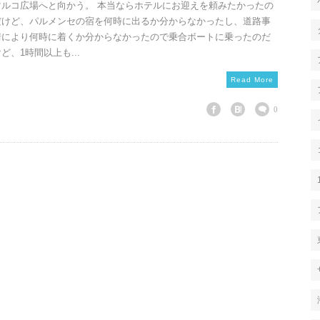
マルコ広場へと向かう。 本当ならホテルにお迎えを頼みたかったの
だけど、パルメンセの宿を何時に出るか分からなかったし、道路事
情により何時に着くか分からなかったので乗合ボートに乗ったのだ
ど、1時間以上も...
Read More
0