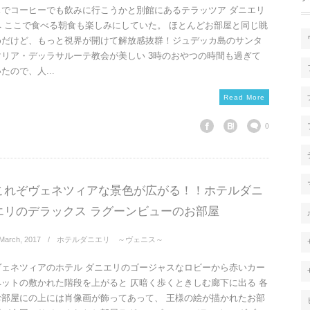
スでコーヒーでも飲みに行こうかと別館にあるテラッツア ダニエリ
へ ここで食べる朝食も楽しみにしていた。 ほとんどお部屋と同じ眺
めだけど、もっと視界が開けて解放感抜群！ジュデッカ島のサンタ
マリア・デッラサルーテ教会が美しい 3時のおやつの時間も過ぎて
たので、人...
Read More
0
これぞヴェネツィアな景色が広がる！！ホテルダニ
エリのデラックス ラグーンビューのお部屋
March
,
2017
ホテルダニエリ ～ヴェニス～
ヴェネツィアのホテル ダニエリのゴージャスなロビーから赤いカー
ペットの敷かれた階段を上がると 仄暗く歩くときしむ廊下に出る 各
お部屋にの上には肖像画が飾ってあって、 王様の絵が描かれたお部