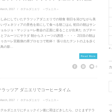
March
,
2017
ホテルダニエリ ～ヴェニス～
楽しみにしていたテラツッアダニエリでの朝食 朝日を浴びながら美
しいヴェネツィアの景色を前にして食べる朝ごはん 初日の朝はサン
ジョルジョ・マッジョーレ教会の正面に座ることが出来た カプチー
ノとフルーツにサラダ 朝からスィーツの誘惑・・・・ 2日目の朝は
ドゥカーレ宮殿側の席プロセコで乾杯！ 張り出たテントの上を歩く
鳥の影...
« 
Read More
0
テラッツア ダニエリでコーヒータイム
March
,
2017
ホテルダニエリ ～ヴェニス～
ホテルダニエリにチェックイン後に荷ほどきしたら、ひとまずテラ