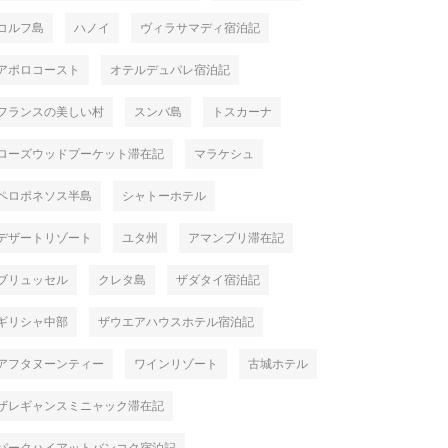
コルフ島
ハノイ
ヴィラサマディ宿泊記
アポロコースト
オテルデュパレ宿泊記
フランスの美しい村
スンバ島
トスカーナ
ローズウッドプーケット滞在記
マラケシュ
ペロポネソス半島
シャトーホテル
デザートリゾート
ユタ州
アマンプリ滞在記
ブリュッセル
クレタ島
ザダタイ宿泊記
ギリシャ中部
ザウエアハウスホテル宿泊記
アフタヌーンティー
ワインリゾート
古城ホテル
ザレギャンスミニャック滞在記