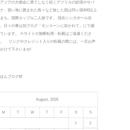
アジアの大都会に果てしなく続くアフリカの砂漠やサバ
ナ、碧い海に囲まれた島々など旅した国は55ヶ国400以上
まち。国際カップル二人旅です。 現在シンガポール在
、日々の事は別ブログ「モンスーンに吹かれて」にて綴
ています。 ※サイトの無断転用・転載はご遠慮くださ
い。 リンクやクレジット入りの転載の際には、一言お声
かけて下さいませ!
ほんブログ村
August, 2026
M
T
W
T
F
S
S
1
2