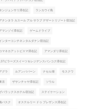
パークハイアットバンコク宿泊記
タンジュンサリ滞在記
ランカウイ島
アナンタラ カスール アル サラブ デザートリゾート宿泊記
アマンゾイ滞在記
ゲームドライブ
インターコンチネンタルダナン宿泊記
コマネカアットビスマ滞在記
アマンダリ滞在記
137ピラーズスイーツ＆レジデンスバンコク滞在記
アグラ
ルアンパバーン
ナセル湖
モスクワ
東京
ザサンチャヤ滞在記
ソウル
ザバラックスホテル宿泊記
ステイケーション
海バスク
オステルリー ドゥ プレザンス滞在記