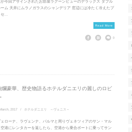
屋が今回アサインされたお部屋ラグーンビューのデラックス ダブル
ルーム 天井にムラノガラスのシャンデリア 窓辺には冷たく冷えたプ
セ...
Read More
0
絢爛豪華、歴史物語るホテルダニエリの麗しのロビ
ー
March
,
2017
ホテルダニエリ ～ヴェニス～
ヴェローナ、ラヴェンナ、パルマと周りヴェネツィアのサン・マル
コ空港にレンタカーを返したら、空港から乗合ボートに乗ってサン