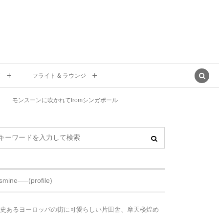
東
フライト & ラウンジ
モンスーンに吹かれてfromシンガポール
asmine—–(profile)
史あるヨーロッパの街に可愛らしい片田舎、摩天楼煌め