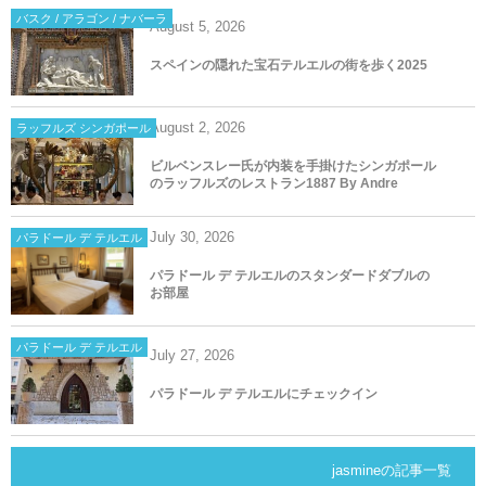
バスク / アラゴン / ナバーラ
August
5
,
2026
スペインの隠れた宝石テルエルの街を歩く2025
August
2
,
2026
ラッフルズ シンガポール
ビルベンスレー氏が内装を手掛けたシンガポール
のラッフルズのレストラン1887 By Andre
July
30
,
2026
パラドール デ テルエル
パラドール デ テルエルのスタンダードダブルの
お部屋
パラドール デ テルエル
July
27
,
2026
パラドール デ テルエルにチェックイン
jasmineの記事一覧