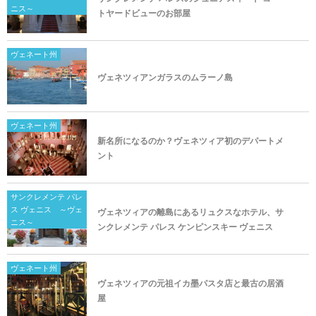
ニス～
トヤードビューのお部屋
ヴェネート州
ヴェネツィアンガラスのムラーノ島
ヴェネート州
新名所になるのか？ヴェネツィア初のデパートメ
ント
サンクレメンテ パレ
ス ヴェニス ～ヴェ
ヴェネツィアの離島にあるリュクスなホテル、サ
ニス～
ンクレメンテ パレス ケンピンスキー ヴェニス
ヴェネート州
ヴェネツィアの元祖イカ墨パスタ店と最古の居酒
屋