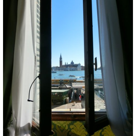
マレーシア
カタール航空
モルディブの
スペインのホ
ルクセンブル
チベット
モルディブ
シンガポール航空
ミャンマーの
オランダのホ
リヒテンシュ
西安
ミャンマー
ラオスのホテ
ポーランドの
雲南省
シンガポール
フィリピンの
スイスのホテ
フィリピン
タイのホテル
ヨーロッパ他
ヴェトナム
ヴェトナムの
タイ
韓国のホテル