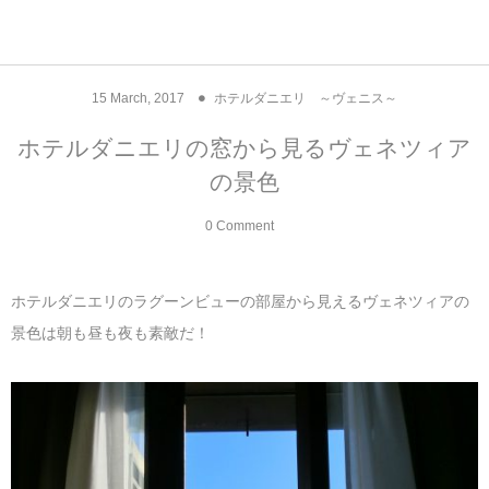
アジア& パシフィック
フライト & ラウンジ
ヨーロッパ
アフリカ
アメリカ
ホテル
中東
15
March
,
2017
ホテルダニエリ ～ヴェニス～
アジアのホテル
中央ヨーロッパ
中国
モロッコ
アメリカ合衆国
カタール
エーゲ航空
シンガポール
フランスのホ
オマーンのホ
アメリカ合衆
モロッコのホ
オーストリア
ベルギー
ロシア
ギリシャ
デンマーク
香港&マカオ
東京、神奈川
ドバイ
ホテルダニエリの窓から見るヴェネツィア
の景色
ヨーロッパのホテル
西ヨーロッパ
カンボジア
エジプト
サウジアラビア
エールフランス＆イベリア航空
中国のホテル
ギリシャのホ
アラブ首長国
エジプトのホ
ブルガリア
フランス
ポーランド
イタリア
北京
京都、奈良
アブダビ
0 Comment
中東のホテル
東ヨーロッパ
インド
ナミビア
トルコ
全日空・日本航空
カンボジアの
ベルギーのホ
カタールのホ
ナミビアのホ
チェコ
イギリス
スペイン
福建省＆海南
山梨
アメリカのホテル
南ヨーロッパ
インドネシア
オマーン
エミレーツ航空
インドのホテ
イタリアのホ
サウジアラビ
クロアチア
ドイツ
ポルトガル
桂林＆陽朔
新潟、長野、
ホテルダニエリのラグーンビューの部屋から見えるヴェネツィアの
景色は朝も昼も夜も素敵だ！
アフリカのホテル
北ヨーロッパ
韓国
アラブ首長国連邦
エチオピア航空
日本のホテル
ポルトガルの
ハンガリー
オランダ
ジブラルタル
杭州＆水郷
三重、和歌山
オセアニアのホテル
日本
ユーロスター・タリス
インドネシア
ドイツのホテ
モンテネグロ
スイス
サンマリノ
ハルビン＆瀋
ラオス
ルフトハンザ航空・ブリュッセル航空
マレーシアの
イギリスのホ
ルーマニア
アイルランド
モナコ公国
上海