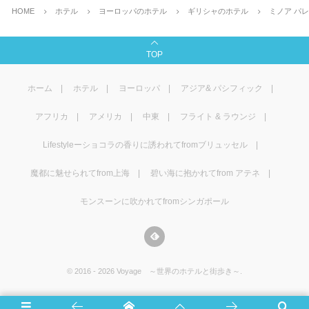
HOME
ホテル
ヨーロッパのホテル
ギリシャのホテル
ミノア パ
TOP
ホーム
ホテル
ヨーロッパ
アジア& パシフィック
アフリカ
アメリカ
中東
フライト & ラウンジ
Lifestyleーショコラの香りに誘われてfromブリュッセル
魔都に魅せられてfrom上海
碧い海に抱かれてfrom アテネ
モンスーンに吹かれてfromシンガポール
©
2016 - 2026
Voyage ～世界のホテルと街歩き～
.