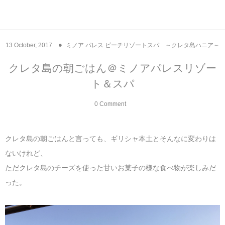
アジア& パシフィック
フライト & ラウンジ
ヨーロッパ
アフリカ
アメリカ
ホテル
中東
13
October
,
2017
ミノア パレス ビーチリゾートスパ ～クレタ島ハニア～
アジアのホテル
中央ヨーロッパ
中国
モロッコ
アメリカ合衆国
カタール
エーゲ航空
シンガポール
フランスのホ
オマーンのホ
アメリカ合衆
モロッコのホ
オーストリア
ベルギー
ロシア
ギリシャ
デンマーク
香港&マカオ
東京、神奈川
ドバイ
クレタ島の朝ごはん＠ミノアパレスリゾー
ト＆スパ
ヨーロッパのホテル
西ヨーロッパ
カンボジア
エジプト
サウジアラビア
エールフランス＆イベリア航空
中国のホテル
ギリシャのホ
アラブ首長国
エジプトのホ
ブルガリア
フランス
ポーランド
イタリア
北京
京都、奈良
アブダビ
0 Comment
中東のホテル
東ヨーロッパ
インド
ナミビア
トルコ
全日空・日本航空
カンボジアの
ベルギーのホ
カタールのホ
ナミビアのホ
チェコ
イギリス
スペイン
福建省＆海南
山梨
アメリカのホテル
南ヨーロッパ
インドネシア
オマーン
エミレーツ航空
インドのホテ
イタリアのホ
サウジアラビ
クロアチア
ドイツ
ポルトガル
桂林＆陽朔
新潟、長野、
クレタ島の朝ごはんと言っても、ギリシャ本土とそんなに変わりは
ないけれど、
アフリカのホテル
北ヨーロッパ
韓国
アラブ首長国連邦
エチオピア航空
日本のホテル
ポルトガルの
ハンガリー
オランダ
ジブラルタル
杭州＆水郷
三重、和歌山
ただクレタ島のチーズを使った甘いお菓子の様な食べ物が楽しみだ
った。
オセアニアのホテル
日本
ユーロスター・タリス
インドネシア
ドイツのホテ
モンテネグロ
スイス
サンマリノ
ハルビン＆瀋
ラオス
ルフトハンザ航空・ブリュッセル航空
マレーシアの
イギリスのホ
ルーマニア
アイルランド
モナコ公国
上海