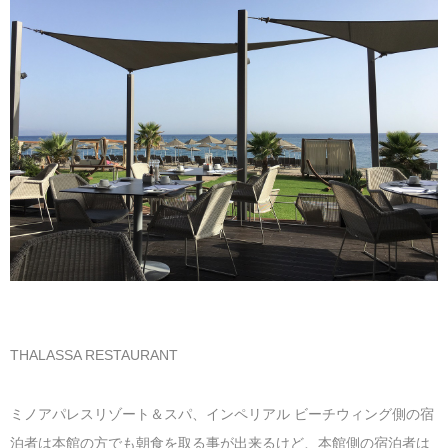
マレーシア
カタール航空
モルディブの
スペインのホ
ルクセンブル
チベット
モルディブ
シンガポール航空
ミャンマーの
オランダのホ
リヒテンシュ
西安
ミャンマー
ラオスのホテ
ポーランドの
雲南省
シンガポール
フィリピンの
スイスのホテ
フィリピン
タイのホテル
ヨーロッパ他
ヴェトナム
ヴェトナムの
タイ
韓国のホテル
THALASSA RESTAURANT
ミノアパレスリゾート＆スパ、インペリアル ビーチウィング側の宿
泊者は本館の方でも朝食を取る事が出来るけど、本館側の宿泊者は