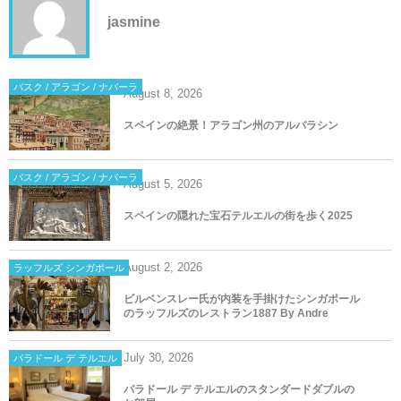
jasmine
バスク / アラゴン / ナバーラ
August
8
,
2026
スペインの絶景！アラゴン州のアルバラシン
バスク / アラゴン / ナバーラ
August
5
,
2026
スペインの隠れた宝石テルエルの街を歩く2025
August
2
,
2026
ラッフルズ シンガポール
ビルベンスレー氏が内装を手掛けたシンガポール
のラッフルズのレストラン1887 By Andre
July
30
,
2026
パラドール デ テルエル
パラドール デ テルエルのスタンダードダブルの