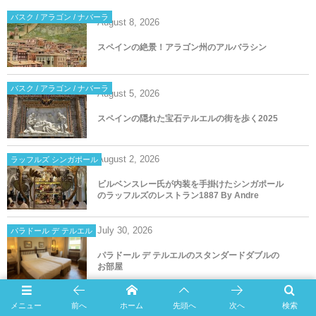
バスク / アラゴン / ナバーラ
August
8
,
2026
スペインの絶景！アラゴン州のアルバラシン
バスク / アラゴン / ナバーラ
August
5
,
2026
スペインの隠れた宝石テルエルの街を歩く2025
August
2
,
2026
ラッフルズ シンガポール
ビルベンスレー氏が内装を手掛けたシンガポール
のラッフルズのレストラン1887 By Andre
July
30
,
2026
パラドール デ テルエル
パラドール デ テルエルのスタンダードダブルの
お部屋
メニュー
前へ
ホーム
先頭へ
次へ
検索
jasmineの記事一覧