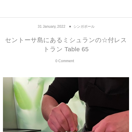
アジア& パシフィック
フライト & ラウンジ
ヨーロッパ
アフリカ
アメリカ
ホテル
中東
31
January
,
2022
シンガポール
アジアのホテル
中央ヨーロッパ
中国
モロッコ
アメリカ合衆国
カタール
エーゲ航空
シンガポール
フランスのホ
オマーンのホ
アメリカ合衆
モロッコのホ
オーストリア
ベルギー
ロシア
ギリシャ
デンマーク
香港&マカオ
東京、神奈川
ドバイ
セントーサ島にあるミシュランの☆付レス
トラン Table 65
ヨーロッパのホテル
西ヨーロッパ
カンボジア
エジプト
サウジアラビア
エールフランス＆イベリア航空
中国のホテル
ギリシャのホ
アラブ首長国
エジプトのホ
ブルガリア
フランス
ポーランド
イタリア
北京
京都、奈良
アブダビ
0 Comment
中東のホテル
東ヨーロッパ
インド
ナミビア
トルコ
全日空・日本航空
カンボジアの
ベルギーのホ
カタールのホ
ナミビアのホ
チェコ
イギリス
スペイン
福建省＆海南
山梨
アメリカのホテル
南ヨーロッパ
インドネシア
オマーン
エミレーツ航空
インドのホテ
イタリアのホ
サウジアラビ
クロアチア
ドイツ
ポルトガル
桂林＆陽朔
新潟、長野、
アフリカのホテル
北ヨーロッパ
韓国
アラブ首長国連邦
エチオピア航空
日本のホテル
ポルトガルの
ハンガリー
オランダ
ジブラルタル
杭州＆水郷
三重、和歌山
オセアニアのホテル
日本
ユーロスター・タリス
インドネシア
ドイツのホテ
モンテネグロ
スイス
サンマリノ
ハルビン＆瀋
ラオス
ルフトハンザ航空・ブリュッセル航空
マレーシアの
イギリスのホ
ルーマニア
アイルランド
モナコ公国
上海