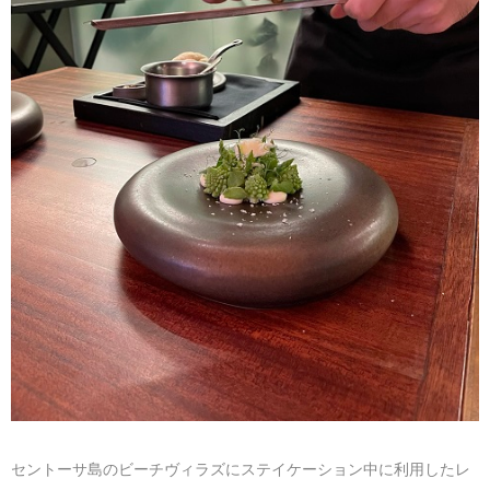
マレーシア
カタール航空
モルディブの
スペインのホ
ルクセンブル
チベット
モルディブ
シンガポール航空
ミャンマーの
オランダのホ
リヒテンシュ
西安
ミャンマー
ラオスのホテ
ポーランドの
雲南省
シンガポール
フィリピンの
スイスのホテ
フィリピン
タイのホテル
ヨーロッパ他
ヴェトナム
ヴェトナムの
タイ
韓国のホテル
セントーサ島のビーチヴィラズにステイケーション中に利用したレ