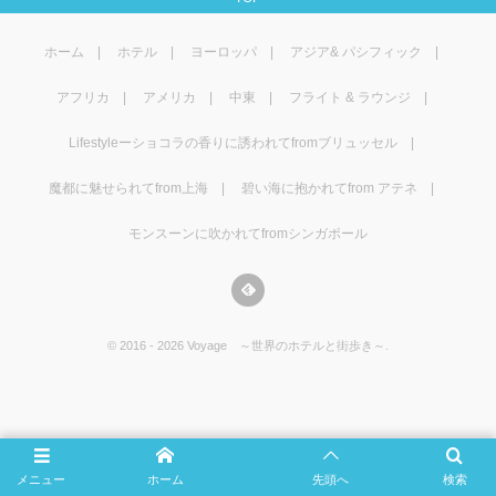
マレーシア
カタール航空
モルディブの
スペインのホ
ルクセンブル
チベット
ホーム
ホテル
ヨーロッパ
アジア& パシフィック
モルディブ
シンガポール航空
ミャンマーの
オランダのホ
リヒテンシュ
西安
アフリカ
アメリカ
中東
フライト & ラウンジ
ミャンマー
ラオスのホテ
ポーランドの
雲南省
Lifestyleーショコラの香りに誘われてfromブリュッセル
シンガポール
フィリピンの
スイスのホテ
魔都に魅せられてfrom上海
碧い海に抱かれてfrom アテネ
モンスーンに吹かれてfromシンガポール
フィリピン
タイのホテル
ヨーロッパ他
ヴェトナム
ヴェトナムの
©
2016 - 2026
Voyage ～世界のホテルと街歩き～
.
タイ
韓国のホテル
メニュー
ホーム
先頭へ
検索