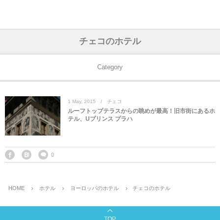
アジア& パシフィック
フライト & ラウンジ
ヨーロッパ
アフリカ
アメリカ
ホテル
中東
チェコのホテル
アジアのホテル
中央ヨーロッパ
中国
モロッコ
アメリカ合衆国
カタール
エーゲ航空
シンガポール
フランスのホ
オマーンのホ
アメリカ合衆
モロッコのホ
オーストリア
ベルギー
ロシア
ギリシャ
デンマーク
香港&マカオ
東京、神奈川
ドバイ
Category
ヨーロッパのホテル
西ヨーロッパ
カンボジア
エジプト
サウジアラビア
エールフランス＆イベリア航空
中国のホテル
ギリシャのホ
アラブ首長国
エジプトのホ
ブルガリア
フランス
ポーランド
イタリア
北京
京都、奈良
アブダビ
1
May
,
2015
チェコ
中東のホテル
東ヨーロッパ
インド
ナミビア
トルコ
全日空・日本航空
カンボジアの
ベルギーのホ
カタールのホ
ナミビアのホ
チェコ
イギリス
スペイン
福建省＆海南
山梨
ルーフトップテラスからの眺めが最高！旧市街にあるホ
テル、Uプリンス プラハ
アメリカのホテル
南ヨーロッパ
インドネシア
オマーン
エミレーツ航空
インドのホテ
イタリアのホ
サウジアラビ
クロアチア
ドイツ
ポルトガル
桂林＆陽朔
新潟、長野、
アフリカのホテル
北ヨーロッパ
韓国
アラブ首長国連邦
エチオピア航空
日本のホテル
ポルトガルの
ハンガリー
オランダ
ジブラルタル
杭州＆水郷
三重、和歌山
0
オセアニアのホテル
日本
ユーロスター・タリス
インドネシア
ドイツのホテ
モンテネグロ
スイス
サンマリノ
ハルビン＆瀋
HOME
ホテル
ヨーロッパのホテル
チェコのホテル
ラオス
ルフトハンザ航空・ブリュッセル航空
マレーシアの
イギリスのホ
ルーマニア
アイルランド
モナコ公国
上海
TOP