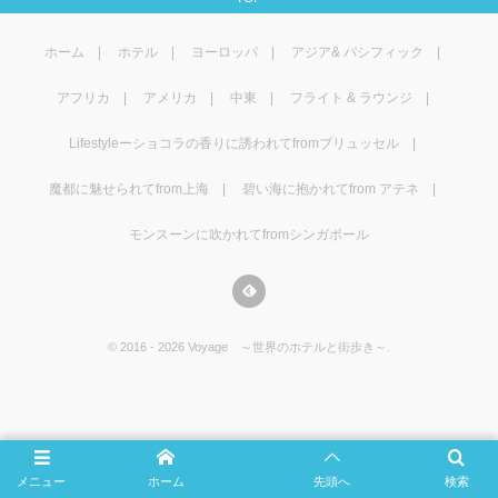
マレーシア
カタール航空
モルディブの
スペインのホ
ルクセンブル
チベット
ホーム
ホテル
ヨーロッパ
アジア& パシフィック
モルディブ
シンガポール航空
ミャンマーの
オランダのホ
リヒテンシュ
西安
アフリカ
アメリカ
中東
フライト & ラウンジ
ミャンマー
ラオスのホテ
ポーランドの
雲南省
Lifestyleーショコラの香りに誘われてfromブリュッセル
シンガポール
フィリピンの
スイスのホテ
魔都に魅せられてfrom上海
碧い海に抱かれてfrom アテネ
モンスーンに吹かれてfromシンガポール
フィリピン
タイのホテル
ヨーロッパ他
ヴェトナム
ヴェトナムの
©
2016 - 2026
Voyage ～世界のホテルと街歩き～
.
タイ
韓国のホテル
メニュー
ホーム
先頭へ
検索