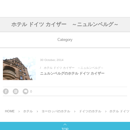
アジア& パシフィック
フライト & ラウンジ
ヨーロッパ
アフリカ
アメリカ
ホテル
中東
ホテル ドイツ カイザー ～ニュルンベルグ～
アジアのホテル
中央ヨーロッパ
中国
モロッコ
アメリカ合衆国
カタール
エーゲ航空
シンガポール
フランスのホ
オマーンのホ
アメリカ合衆
モロッコのホ
オーストリア
ベルギー
ロシア
ギリシャ
デンマーク
香港&マカオ
東京、神奈川
ドバイ
Category
ヨーロッパのホテル
西ヨーロッパ
カンボジア
エジプト
サウジアラビア
エールフランス＆イベリア航空
中国のホテル
ギリシャのホ
アラブ首長国
エジプトのホ
ブルガリア
フランス
ポーランド
イタリア
北京
京都、奈良
アブダビ
30
October
,
2014
中東のホテル
東ヨーロッパ
インド
ナミビア
トルコ
全日空・日本航空
カンボジアの
ベルギーのホ
カタールのホ
ナミビアのホ
チェコ
イギリス
スペイン
福建省＆海南
山梨
ホテル ドイツ カイザー ～ニュルンベルグ～
ニュルンベルグのホテル ドイツ カイザー
アメリカのホテル
南ヨーロッパ
インドネシア
オマーン
エミレーツ航空
インドのホテ
イタリアのホ
サウジアラビ
クロアチア
ドイツ
ポルトガル
桂林＆陽朔
新潟、長野、
アフリカのホテル
北ヨーロッパ
韓国
アラブ首長国連邦
エチオピア航空
日本のホテル
ポルトガルの
ハンガリー
オランダ
ジブラルタル
杭州＆水郷
三重、和歌山
0
オセアニアのホテル
日本
ユーロスター・タリス
インドネシア
ドイツのホテ
モンテネグロ
スイス
サンマリノ
ハルビン＆瀋
HOME
ホテル
ヨーロッパのホテル
ドイツのホテル
ホテル ドイ
ラオス
ルフトハンザ航空・ブリュッセル航空
マレーシアの
イギリスのホ
ルーマニア
アイルランド
モナコ公国
上海
TOP