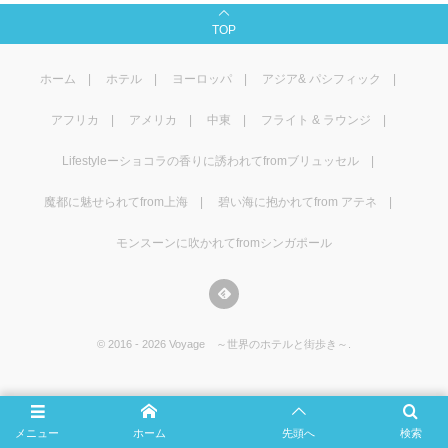
マレーシア
カタール航空
モルディブの
スペインのホ
ルクセンブル
チベット
TOP
モルディブ
シンガポール航空
ミャンマーの
オランダのホ
リヒテンシュ
西安
ホーム
ホテル
ヨーロッパ
アジア& パシフィック
ミャンマー
ラオスのホテ
ポーランドの
雲南省
アフリカ
アメリカ
中東
フライト & ラウンジ
Lifestyleーショコラの香りに誘われてfromブリュッセル
シンガポール
フィリピンの
スイスのホテ
魔都に魅せられてfrom上海
碧い海に抱かれてfrom アテネ
フィリピン
タイのホテル
ヨーロッパ他
モンスーンに吹かれてfromシンガポール
ヴェトナム
ヴェトナムの
タイ
韓国のホテル
©
2016 - 2026
Voyage ～世界のホテルと街歩き～
.
メニュー
ホーム
先頭へ
検索