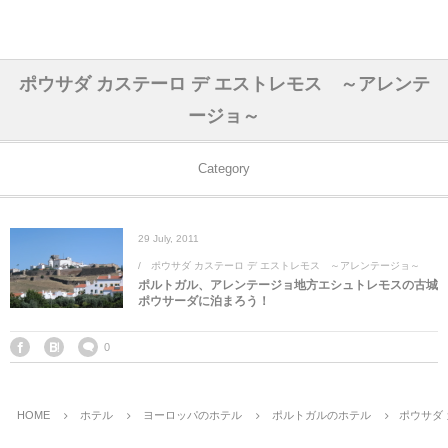
アジア& パシフィック
フライト & ラウンジ
ヨーロッパ
アフリカ
アメリカ
ホテル
中東
ポウサダ カステーロ デ エストレモス ～アレンテ
ージョ～
アジアのホテル
中央ヨーロッパ
中国
モロッコ
アメリカ合衆国
カタール
エーゲ航空
シンガポール
フランスのホ
オマーンのホ
アメリカ合衆
モロッコのホ
オーストリア
ベルギー
ロシア
ギリシャ
デンマーク
香港&マカオ
東京、神奈川
ドバイ
ヨーロッパのホテル
西ヨーロッパ
カンボジア
エジプト
サウジアラビア
エールフランス＆イベリア航空
中国のホテル
ギリシャのホ
アラブ首長国
エジプトのホ
ブルガリア
フランス
ポーランド
イタリア
北京
京都、奈良
アブダビ
Category
中東のホテル
東ヨーロッパ
インド
ナミビア
トルコ
全日空・日本航空
カンボジアの
ベルギーのホ
カタールのホ
ナミビアのホ
チェコ
イギリス
スペイン
福建省＆海南
山梨
29
July
,
2011
アメリカのホテル
南ヨーロッパ
インドネシア
オマーン
エミレーツ航空
インドのホテ
イタリアのホ
サウジアラビ
クロアチア
ドイツ
ポルトガル
桂林＆陽朔
新潟、長野、
ポウサダ カステーロ デ エストレモス ～アレンテージョ～
ポルトガル、アレンテージョ地方エシュトレモスの古城
ポウサーダに泊まろう！
アフリカのホテル
北ヨーロッパ
韓国
アラブ首長国連邦
エチオピア航空
日本のホテル
ポルトガルの
ハンガリー
オランダ
ジブラルタル
杭州＆水郷
三重、和歌山
0
オセアニアのホテル
日本
ユーロスター・タリス
インドネシア
ドイツのホテ
モンテネグロ
スイス
サンマリノ
ハルビン＆瀋
ラオス
ルフトハンザ航空・ブリュッセル航空
マレーシアの
イギリスのホ
ルーマニア
アイルランド
モナコ公国
上海
HOME
ホテル
ヨーロッパのホテル
ポルトガルのホテル
ポウサダ