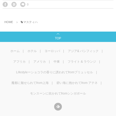
マレーシア
カタール航空
モルディブの
スペインのホ
ルクセンブル
チベット
0
モルディブ
シンガポール航空
ミャンマーの
オランダのホ
リヒテンシュ
西安
HOME
マスティハ
ミャンマー
ラオスのホテ
ポーランドの
雲南省
TOP
シンガポール
フィリピンの
スイスのホテ
ホーム
ホテル
ヨーロッパ
アジア& パシフィック
フィリピン
タイのホテル
ヨーロッパ他
アフリカ
アメリカ
中東
フライト & ラウンジ
ヴェトナム
ヴェトナムの
Lifestyleーショコラの香りに誘われてfromブリュッセル
タイ
韓国のホテル
魔都に魅せられてfrom上海
碧い海に抱かれてfrom アテネ
モンスーンに吹かれてfromシンガポール