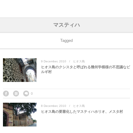
アジア& パシフィック
フライト & ラウンジ
ヨーロッパ
アフリカ
アメリカ
ホテル
中東
マスティハ
アジアのホテル
中央ヨーロッパ
中国
モロッコ
アメリカ合衆国
カタール
エーゲ航空
シンガポール
フランスのホ
オマーンのホ
アメリカ合衆
モロッコのホ
オーストリア
ベルギー
ロシア
ギリシャ
デンマーク
香港&マカオ
東京、神奈川
ドバイ
Tagged
ヨーロッパのホテル
西ヨーロッパ
カンボジア
エジプト
サウジアラビア
エールフランス＆イベリア航空
中国のホテル
ギリシャのホ
アラブ首長国
エジプトのホ
ブルガリア
フランス
ポーランド
イタリア
北京
京都、奈良
アブダビ
9
December
,
2010
ヒオス島
中東のホテル
東ヨーロッパ
インド
ナミビア
トルコ
全日空・日本航空
カンボジアの
ベルギーのホ
カタールのホ
ナミビアのホ
チェコ
イギリス
スペイン
福建省＆海南
山梨
ヒオス島のクシスタと呼ばれる幾何学模様の不思議なピ
ルギ村
アメリカのホテル
南ヨーロッパ
インドネシア
オマーン
エミレーツ航空
インドのホテ
イタリアのホ
サウジアラビ
クロアチア
ドイツ
ポルトガル
桂林＆陽朔
新潟、長野、
アフリカのホテル
北ヨーロッパ
韓国
アラブ首長国連邦
エチオピア航空
日本のホテル
ポルトガルの
ハンガリー
オランダ
ジブラルタル
杭州＆水郷
三重、和歌山
0
8
December
,
2010
ヒオス島
オセアニアのホテル
日本
ユーロスター・タリス
インドネシア
ドイツのホテ
モンテネグロ
スイス
サンマリノ
ハルビン＆瀋
ヒオス島の要塞化したマスティハホリオ、メスタ村
ラオス
ルフトハンザ航空・ブリュッセル航空
マレーシアの
イギリスのホ
ルーマニア
アイルランド
モナコ公国
上海