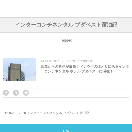
アジア& パシフィック
フライト & ラウンジ
ヨーロッパ
アフリカ
アメリカ
ホテル
中東
インターコンチネンタル ブダペスト宿泊記
アジアのホテル
中央ヨーロッパ
中国
モロッコ
アメリカ合衆国
カタール
エーゲ航空
シンガポール
フランスのホ
オマーンのホ
アメリカ合衆
モロッコのホ
オーストリア
ベルギー
ロシア
ギリシャ
デンマーク
香港&マカオ
東京、神奈川
ドバイ
Tagged
ヨーロッパのホテル
西ヨーロッパ
カンボジア
エジプト
サウジアラビア
エールフランス＆イベリア航空
中国のホテル
ギリシャのホ
アラブ首長国
エジプトのホ
ブルガリア
フランス
ポーランド
イタリア
北京
京都、奈良
アブダビ
14
April
,
2016
ハンガリーのホテル
中東のホテル
東ヨーロッパ
インド
ナミビア
トルコ
全日空・日本航空
カンボジアの
ベルギーのホ
カタールのホ
ナミビアのホ
チェコ
イギリス
スペイン
福建省＆海南
山梨
部屋からの景色が最高！ドナウ川のほとりにあるインタ
ーコンチネンタル ホテル ブダペストに滞在！
アメリカのホテル
南ヨーロッパ
インドネシア
オマーン
エミレーツ航空
インドのホテ
イタリアのホ
サウジアラビ
クロアチア
ドイツ
ポルトガル
桂林＆陽朔
新潟、長野、
アフリカのホテル
北ヨーロッパ
韓国
アラブ首長国連邦
エチオピア航空
日本のホテル
ポルトガルの
ハンガリー
オランダ
ジブラルタル
杭州＆水郷
三重、和歌山
0
オセアニアのホテル
日本
ユーロスター・タリス
インドネシア
ドイツのホテ
モンテネグロ
スイス
サンマリノ
ハルビン＆瀋
HOME
インターコンチネンタル ブダペスト宿泊記
ラオス
ルフトハンザ航空・ブリュッセル航空
マレーシアの
イギリスのホ
ルーマニア
アイルランド
モナコ公国
上海
TOP