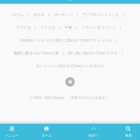
マレーシア
カタール航空
モルディブの
スペインのホ
ルクセンブル
チベット
ホーム
ホテル
ヨーロッパ
アジア& パシフィック
モルディブ
シンガポール航空
ミャンマーの
オランダのホ
リヒテンシュ
西安
アフリカ
アメリカ
中東
フライト & ラウンジ
ミャンマー
ラオスのホテ
ポーランドの
雲南省
Lifestyleーショコラの香りに誘われてfromブリュッセル
シンガポール
フィリピンの
スイスのホテ
魔都に魅せられてfrom上海
碧い海に抱かれてfrom アテネ
モンスーンに吹かれてfromシンガポール
フィリピン
タイのホテル
ヨーロッパ他
ヴェトナム
ヴェトナムの
©
2016 - 2026
Voyage ～世界のホテルと街歩き～
.
タイ
韓国のホテル
メニュー
ホーム
先頭へ
検索