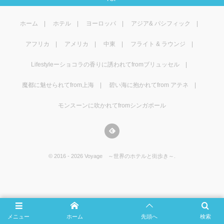
マレーシア
カタール航空
モルディブの
スペインのホ
ルクセンブル
チベット
ホーム
ホテル
ヨーロッパ
アジア& パシフィック
モルディブ
シンガポール航空
ミャンマーの
オランダのホ
リヒテンシュ
西安
アフリカ
アメリカ
中東
フライト & ラウンジ
ミャンマー
ラオスのホテ
ポーランドの
雲南省
Lifestyleーショコラの香りに誘われてfromブリュッセル
シンガポール
フィリピンの
スイスのホテ
魔都に魅せられてfrom上海
碧い海に抱かれてfrom アテネ
モンスーンに吹かれてfromシンガポール
フィリピン
タイのホテル
ヨーロッパ他
ヴェトナム
ヴェトナムの
©
2016 - 2026
Voyage ～世界のホテルと街歩き～
.
タイ
韓国のホテル
メニュー
ホーム
先頭へ
検索