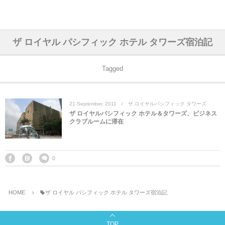
アジア& パシフィック
フライト & ラウンジ
ヨーロッパ
アフリカ
アメリカ
ホテル
中東
ザ ロイヤル パシフィック ホテル タワーズ宿泊記
アジアのホテル
中央ヨーロッパ
中国
モロッコ
アメリカ合衆国
カタール
エーゲ航空
シンガポール
フランスのホ
オマーンのホ
アメリカ合衆
モロッコのホ
オーストリア
ベルギー
ロシア
ギリシャ
デンマーク
香港&マカオ
東京、神奈川
ドバイ
Tagged
ヨーロッパのホテル
西ヨーロッパ
カンボジア
エジプト
サウジアラビア
エールフランス＆イベリア航空
中国のホテル
ギリシャのホ
アラブ首長国
エジプトのホ
ブルガリア
フランス
ポーランド
イタリア
北京
京都、奈良
アブダビ
21
September
,
2011
ザ ロイヤルパシフィック タワーズ
中東のホテル
東ヨーロッパ
インド
ナミビア
トルコ
全日空・日本航空
カンボジアの
ベルギーのホ
カタールのホ
ナミビアのホ
チェコ
イギリス
スペイン
福建省＆海南
山梨
ザ ロイヤルパシフィック ホテル＆タワーズ、ビジネス
クラブルームに滞在
アメリカのホテル
南ヨーロッパ
インドネシア
オマーン
エミレーツ航空
インドのホテ
イタリアのホ
サウジアラビ
クロアチア
ドイツ
ポルトガル
桂林＆陽朔
新潟、長野、
アフリカのホテル
北ヨーロッパ
韓国
アラブ首長国連邦
エチオピア航空
日本のホテル
ポルトガルの
ハンガリー
オランダ
ジブラルタル
杭州＆水郷
三重、和歌山
0
オセアニアのホテル
日本
ユーロスター・タリス
インドネシア
ドイツのホテ
モンテネグロ
スイス
サンマリノ
ハルビン＆瀋
HOME
ザ ロイヤル パシフィック ホテル タワーズ宿泊記
ラオス
ルフトハンザ航空・ブリュッセル航空
マレーシアの
イギリスのホ
ルーマニア
アイルランド
モナコ公国
上海
TOP