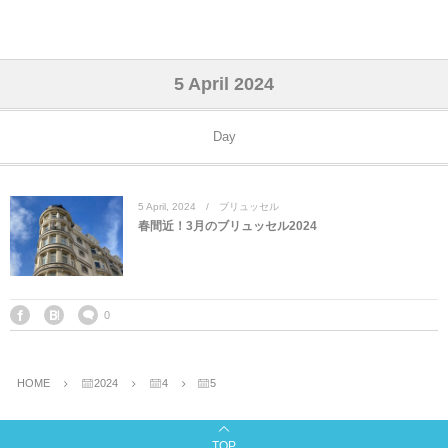
アジア& パシフィック
フライト & ラウンジ
ヨーロッパ
アフリカ
アメリカ
ホテル
中東
5 April 2024
アジアのホテル
中央ヨーロッパ
中国
モロッコ
アメリカ合衆国
カタール
エーゲ航空
シンガポール
フランスのホ
オマーンのホ
アメリカ合衆
モロッコのホ
オーストリア
ベルギー
ロシア
ギリシャ
デンマーク
香港&マカオ
東京、神奈川
ドバイ
Day
ヨーロッパのホテル
西ヨーロッパ
カンボジア
エジプト
サウジアラビア
エールフランス＆イベリア航空
中国のホテル
ギリシャのホ
アラブ首長国
エジプトのホ
ブルガリア
フランス
ポーランド
イタリア
北京
京都、奈良
アブダビ
5
April
,
2024
ブリュッセル
中東のホテル
東ヨーロッパ
インド
ナミビア
トルコ
全日空・日本航空
カンボジアの
ベルギーのホ
カタールのホ
ナミビアのホ
チェコ
イギリス
スペイン
福建省＆海南
山梨
春間近！3月のブリュッセル2024
アメリカのホテル
南ヨーロッパ
インドネシア
オマーン
エミレーツ航空
インドのホテ
イタリアのホ
サウジアラビ
クロアチア
ドイツ
ポルトガル
桂林＆陽朔
新潟、長野、
アフリカのホテル
北ヨーロッパ
韓国
アラブ首長国連邦
エチオピア航空
日本のホテル
ポルトガルの
ハンガリー
オランダ
ジブラルタル
杭州＆水郷
三重、和歌山
0
オセアニアのホテル
日本
ユーロスター・タリス
インドネシア
ドイツのホテ
モンテネグロ
スイス
サンマリノ
ハルビン＆瀋
HOME
2024
4
5
ラオス
ルフトハンザ航空・ブリュッセル航空
マレーシアの
イギリスのホ
ルーマニア
アイルランド
モナコ公国
上海
TOP