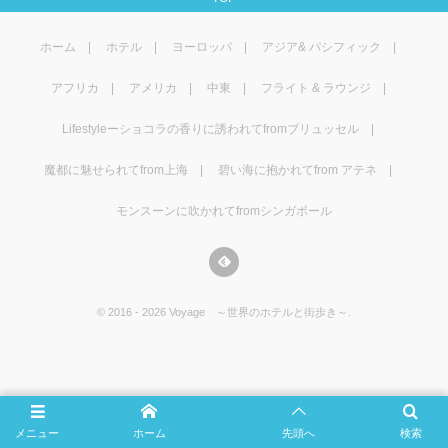
マレーシア
カタール航空
モルディブの
スペインのホ
ルクセンブル
チベット
ホーム
ホテル
ヨーロッパ
アジア& パシフィック
モルディブ
シンガポール航空
ミャンマーの
オランダのホ
リヒテンシュ
西安
アフリカ
アメリカ
中東
フライト & ラウンジ
ミャンマー
ラオスのホテ
ポーランドの
雲南省
Lifestyleーショコラの香りに誘われてfromブリュッセル
シンガポール
フィリピンの
スイスのホテ
魔都に魅せられてfrom上海
碧い海に抱かれてfrom アテネ
モンスーンに吹かれてfromシンガポール
フィリピン
タイのホテル
ヨーロッパ他
ヴェトナム
ヴェトナムの
©
2016 - 2026
Voyage ～世界のホテルと街歩き～
.
タイ
韓国のホテル
メニュー
ホーム
先頭へ
検索