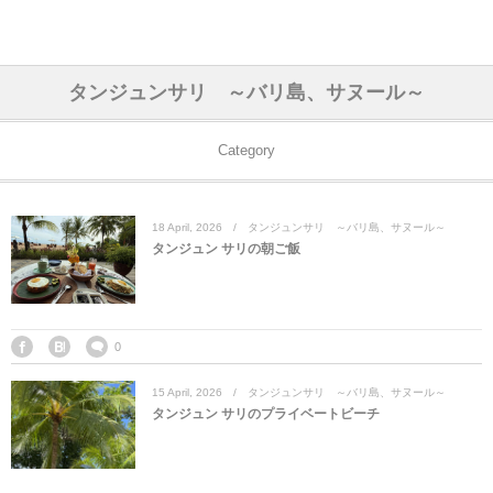
アジア& パシフィック
フライト & ラウンジ
ヨーロッパ
アフリカ
アメリカ
ホテル
中東
タンジュンサリ ～バリ島、サヌール～
アジアのホテル
中央ヨーロッパ
中国
モロッコ
アメリカ合衆国
カタール
エーゲ航空
シンガポール
フランスのホ
オマーンのホ
アメリカ合衆
モロッコのホ
オーストリア
ベルギー
ロシア
ギリシャ
デンマーク
香港&マカオ
東京、神奈川
ドバイ
Category
ヨーロッパのホテル
西ヨーロッパ
カンボジア
エジプト
サウジアラビア
エールフランス＆イベリア航空
中国のホテル
ギリシャのホ
アラブ首長国
エジプトのホ
ブルガリア
フランス
ポーランド
イタリア
北京
京都、奈良
アブダビ
18
April
,
2026
タンジュンサリ ～バリ島、サヌール～
中東のホテル
東ヨーロッパ
インド
ナミビア
トルコ
全日空・日本航空
カンボジアの
ベルギーのホ
カタールのホ
ナミビアのホ
チェコ
イギリス
スペイン
福建省＆海南
山梨
タンジュン サリの朝ご飯
アメリカのホテル
南ヨーロッパ
インドネシア
オマーン
エミレーツ航空
インドのホテ
イタリアのホ
サウジアラビ
クロアチア
ドイツ
ポルトガル
桂林＆陽朔
新潟、長野、
アフリカのホテル
北ヨーロッパ
韓国
アラブ首長国連邦
エチオピア航空
日本のホテル
ポルトガルの
ハンガリー
オランダ
ジブラルタル
杭州＆水郷
三重、和歌山
0
15
April
,
2026
タンジュンサリ ～バリ島、サヌール～
オセアニアのホテル
日本
ユーロスター・タリス
インドネシア
ドイツのホテ
モンテネグロ
スイス
サンマリノ
ハルビン＆瀋
タンジュン サリのプライベートビーチ
ラオス
ルフトハンザ航空・ブリュッセル航空
マレーシアの
イギリスのホ
ルーマニア
アイルランド
モナコ公国
上海