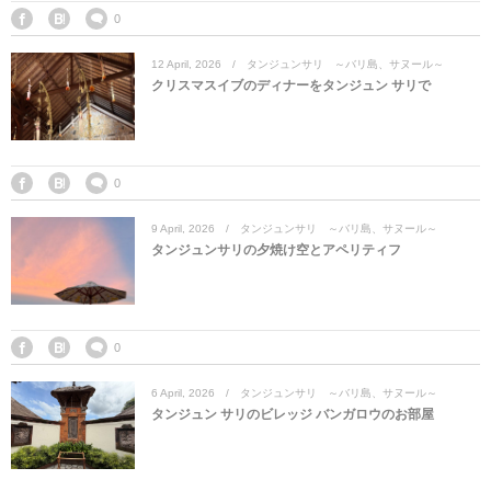
マレーシア
カタール航空
モルディブの
スペインのホ
ルクセンブル
チベット
0
12
April
,
2026
タンジュンサリ ～バリ島、サヌール～
モルディブ
シンガポール航空
ミャンマーの
オランダのホ
リヒテンシュ
西安
クリスマスイブのディナーをタンジュン サリで
ミャンマー
ラオスのホテ
ポーランドの
雲南省
シンガポール
フィリピンの
スイスのホテ
0
9
April
,
2026
タンジュンサリ ～バリ島、サヌール～
フィリピン
タイのホテル
ヨーロッパ他
タンジュンサリの夕焼け空とアペリティフ
ヴェトナム
ヴェトナムの
タイ
韓国のホテル
0
6
April
,
2026
タンジュンサリ ～バリ島、サヌール～
タンジュン サリのビレッジ バンガロウのお部屋