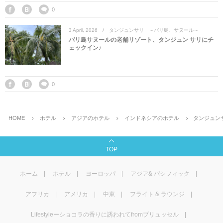
0
3
April
,
2026
タンジュンサリ ～バリ島、サヌール～
バリ島サヌールの老舗リゾート、タンジュン サリにチ
ェックイン♪
0
HOME
ホテル
アジアのホテル
インドネシアのホテル
タンジュン
TOP
ホーム
ホテル
ヨーロッパ
アジア& パシフィック
アフリカ
アメリカ
中東
フライト & ラウンジ
Lifestyleーショコラの香りに誘われてfromブリュッセル