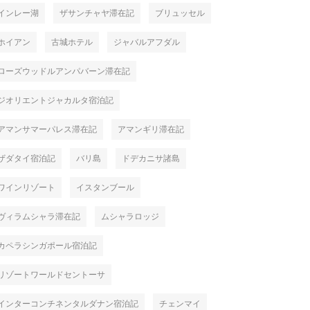
インレー湖
ザサンチャヤ滞在記
ブリュッセル
ホイアン
古城ホテル
ジャバルアフダル
ローズウッドルアンパバーン滞在記
ジオリエントジャカルタ宿泊記
アマンサマーパレス滞在記
アマンギリ滞在記
ザダタイ宿泊記
バリ島
ドデカニサ諸島
ワインリゾート
イスタンブール
ヴィラムシャラ滞在記
ムシャラロッジ
カペラシンガポール宿泊記
リゾートワールドセントーサ
インターコンチネンタルダナン宿泊記
チェンマイ