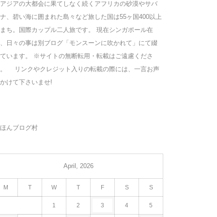
アジアの大都会に果てしなく続くアフリカの砂漠やサバ
ナ、碧い海に囲まれた島々など旅した国は55ヶ国400以上
まち。国際カップル二人旅です。 現在シンガポール在
、日々の事は別ブログ「モンスーンに吹かれて」にて綴
ています。 ※サイトの無断転用・転載はご遠慮くださ
い。 リンクやクレジット入りの転載の際には、一言お声
かけて下さいませ!
ほんブログ村
April, 2026
M
T
W
T
F
S
S
1
2
3
4
5