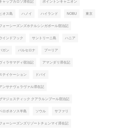
キャップカロソ滞在記
ボイントンキャニオン
ヒオス島
ハノイ
ハイランド
NOBU
東京
フォーシーズンズホテルシンガポール宿泊記
ウインドフック
サントリーニ島
ハニア
バガン
バルセロナ
プーリア
ヴィラサマディ宿泊記
アマンダリ滞在記
ステイケーション
ドバイ
アンサナヴェラヴァル滞在記
ザマジェスティック クアラルンプール宿泊記
ペロポネソス半島
ソウル
サファリ
フォーシーズンズリゾートチェンマイ滞在記