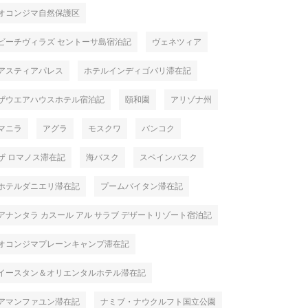
オコンジマ自然保護区
ビーチヴィラズ セントーサ島宿泊記
ヴェネツィア
アスティアパレス
ホテルインディゴバリ滞在記
ザウエアハウスホテル宿泊記
頤和園
アリゾナ州
マニラ
アグラ
モスクワ
バンコク
ザ ロマノス滞在記
海バスク
スペインバスク
ホテルダニエリ滞在記
プームバイタン滞在記
アナンタラ カスール アル サラブ デザートリゾート宿泊記
オコンジマプレーンキャンプ滞在記
イースタン＆オリエンタルホテル滞在記
アマンファユン滞在記
ナミブ・ナウクルフト国立公園