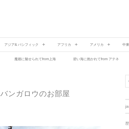
アジア& パシフィック
アフリカ
アメリカ
中
魔都に魅せられてfrom上海
碧い海に抱かれてfrom アテネ
 バンガロウのお部屋
j
歴