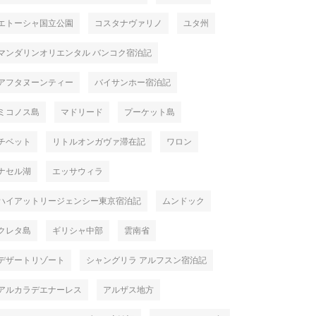
エトーシャ国立公園
コスタナヴァリノ
ユタ州
マンダリンオリエンタル バンコク宿泊記
アフタヌーンティー
バイサンホー宿泊記
ミコノス島
マドリード
プーケット島
チベット
リトルオンガヴァ滞在記
ワロン
ナセル湖
エッサウィラ
ハイアットリージェンシー東京宿泊記
ムンドック
クレタ島
ギリシャ中部
雲南省
デザートリゾート
シャングリラ アルフスン宿泊記
アルカラデエナーレス
アルザス地方