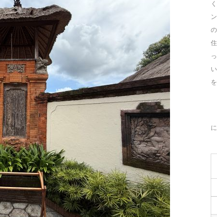
く
ン
の
住
っ
を
に