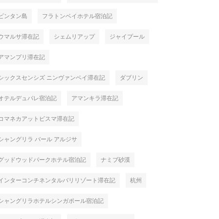
ビンタン島
フラトンベイホテル宿泊記
ウマルサ滞在記
シェムリアップ
ジャイプール
アマンプリ滞在記
シックスセンシズ ニンヴァンベイ滞在記
ダブリン
オテルデュパレ宿泊記
アマンキラ滞在記
コマネカアットビスマ滞在記
シャングリラ バール アルジサ
グッドウッドパークホテル宿泊記
ナミブ砂漠
インターコンチネンタルバリリゾート滞在記
杭州
シャングリラホテルシンガポール宿泊記