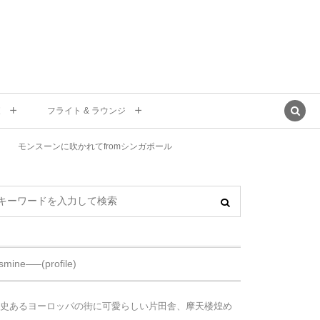
東
フライト & ラウンジ
モンスーンに吹かれてfromシンガポール
asmine—–(profile)
史あるヨーロッパの街に可愛らしい片田舎、摩天楼煌め