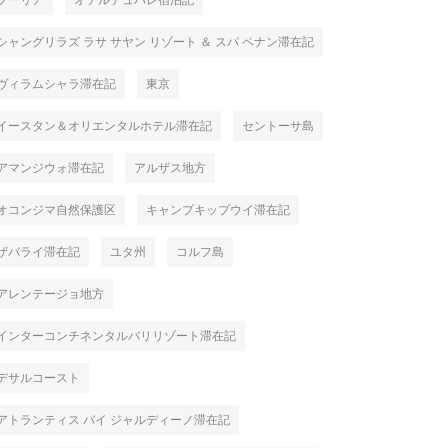
プーリア
オテルデュパレ宿泊記
シャングリラズ ラサ サヤン リゾート ＆ スパ ペナン滞在記
ヴィラムシャラ滞在記
東京
イースタン＆オリエンタルホテル滞在記
セントーサ島
アマンジウォ滞在記
アルザス地方
オコンジマ自然保護区
キャンプキップウイ滞在記
ザバライ滞在記
ユタ州
コルフ島
アレンテージョ地方
インターコンチネンタルバリリゾート滞在記
デサルコースト
アトランティス バイ ジャルディーノ滞在記