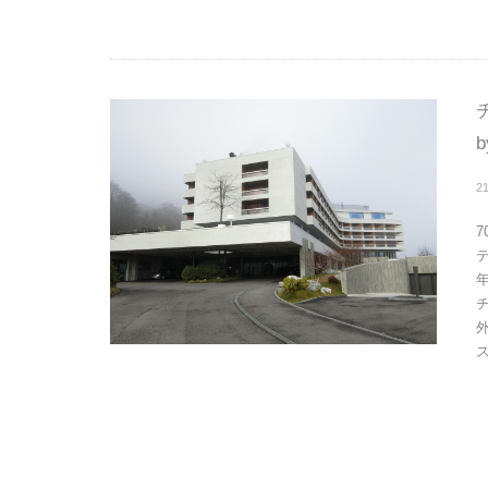
b
2
ス