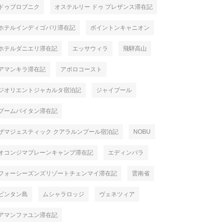
ドゥブロブニク
オステルリー ドゥ プレザンス滞在記
ホテルインディゴバリ滞在記
ボイントンキャニオン
ホテルダニエリ滞在記
エッサウィラ
飛騨高山
アマンキラ滞在記
アポロコースト
ジオリエントジャカルタ宿泊記
ジャイプール
プームバイタン滞在記
ザマジェスティック クアラルンプール宿泊記
NOBU
オコンジマプレーンキャンプ滞在記
エディンバラ
フォーシーズンズリゾートチェンマイ滞在記
雲南省
ビンタン島
ムシャラロッジ
ヴェネツィア
アマンファユン滞在記