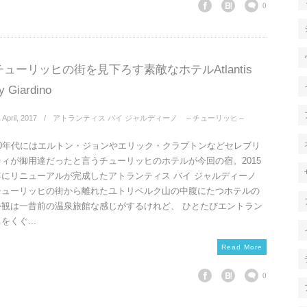
0
チューリッヒの街を見下ろす素敵なホテルAtlantis
y Giardino
1
April
,
2017
アトランティス バイ ジャルディーノ ～チューリッヒ～
70年代にはエルトン・ジョンやエリック・クラプトンなどセレブリ
ティが御用達だったと言うチューリッヒのホテルが今回の宿。2015
年にリニューアルが完成したアトランティス バイ ジャルディーノ
チューリッヒの街から離れたユトリベルク山の中腹にたつホテルの
外観は一昔前の温泉旅館な感じがするけれど、 ひとたびエントラン
をくぐ...
Read More
0