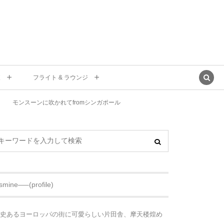
東
フライト & ラウンジ
モンスーンに吹かれてfromシンガポール
asmine—–(profile)
史あるヨーロッパの街に可愛らしい片田舎、摩天楼煌め