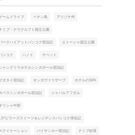
ゲームドライブ
ペナン島
アリゾナ州
ナミブ・ナウクルフト国立公園
パークハイアットバンコク宿泊記
エトーシャ国立公園
バンコク
ハノイ
チベット
シャングリラホテルシンガポール宿泊記
ザダタイ宿泊記
オンガヴァリザーブ
ホテルのSPA
カペラシンガポール宿泊記
ジャバルアフダル
ギリシャ中部
137ピラーズスイーツ＆レジデンスバンコク滞在記
ステイケーション
バイサンホー宿泊記
ナミブ砂漠