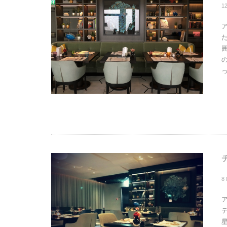
1
た
チ
8
ア