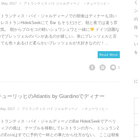
く
2
May
,
2017
アトランティス バイ ジャルディーノ ～チューリッヒ～
ン
アトランティス・バイ・ジャルディーノでの朝食はディナーも頂い
の
レストランHide&Seekにて Bar もそうだけど、朝と夜では違う雰
住
囲気。 朝からプロセコの軽いシュワシュワと一緒に
ドイツ語圏な
っ
のでプレッツェルのパンがあるのが嬉しい。単にプレッツェルと言
っても色々あるけど柔らかいプレッツェルが大好きなのだ！...
を
Read More
0
に
ューリッヒのAtlantis by Giardinoでディナー
May
,
2017
アトランティス バイ ジャルディーノ ～チューリッヒ～
トランティス・バイ・ジャルディーノのBar Hide&Seekでアペリ
ティフの後は、テーブルを移動してレストランの方へ、ミシュラン2
星のEccoはすでに予約で一杯との事だから仕方がない。 ここは朝食