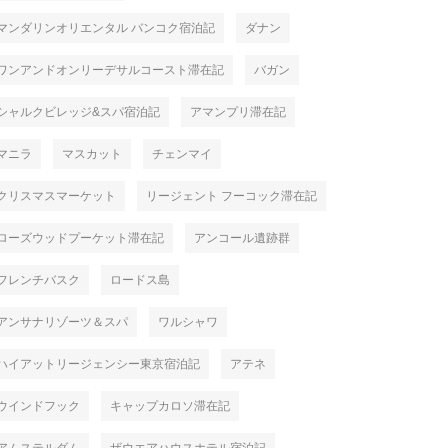
マンダリンオリエンタル バンコク宿泊記
ダナン
ワンアンドオンリーデサルコースト滞在記
バガン
シャルクビレッジ&スパ宿泊記
アマンプリ滞在記
マニラ
マスカット
チェンマイ
クリスマスマーケット
リージェント フーコック滞在記
ローズウッドプーケット滞在記
アンコール遺跡群
フレンチバスク
ロードス島
アンサナリゾーツ＆スパ
ワルシャワ
ハイアットリージェンシー東京宿泊記
アテネ
ウインドフック
キャップカロソ滞在記