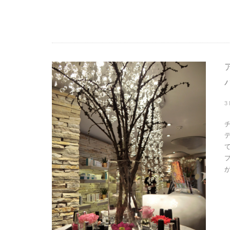
3
デ
て