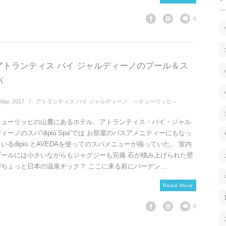
0
アトランティス バイ ジャルディーノのプール＆ス
パ
May
,
2017
アトランティス バイ ジャルディーノ ～チューリッヒ～
チューリッヒの山麓にあるホテル、アトランティス・バイ・ジャル
ィーノのスパ”dipiù Spa”では お部屋のバスアメニティーにもなっ
いるdipiù とAVEDAを使ってのスパメニューが揃っていた。 室内
プールには小さいながらもジャグジーも完備 石が積み上げられた壁
がちょっと日本の温泉チック？ ここに来る前にバーデン...
Read More
0