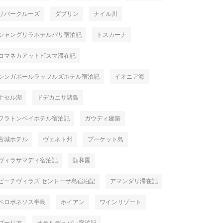
リバークルーズ
ダブリン
ナイル川
シャングリラホテルパリ宿泊記
トスカーナ
コマネカアットビスマ滞在記
シンガポールラッフルズホテル宿泊記
イオニア海
ナセル湖
ドデカニサ諸島
フラトンベイホテル宿泊記
ガウディ建築
古城ホテル
ヴェネト州
プーケット島
ヴィラサマディ宿泊記
頤和園
ビーチヴィラズ セントーサ島宿泊記
アマンダリ滞在記
ペロポネソス半島
ホイアン
ワインリゾート