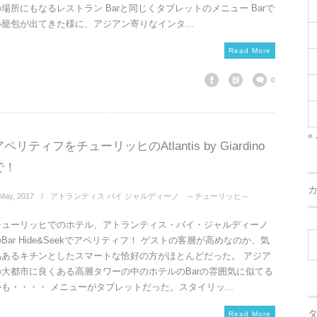
の場所にもなるレストラン Barと同じくタブレットのメニュー Barで
小籠包が出てきた様に、アジアン寄りなインタ...
Read More
0
« 
アペリティフをチューリッヒのAtlantis by Giardino
で！
May
,
2017
アトランティス バイ ジャルディーノ ～チューリッヒ～
チューリッヒでのホテル、アトランティス・バイ・ジャルディーノ
Bar Hide&Seekでアペリティフ！ ゲストの客層が高めなのか、気
品あるキチンとしたスマートな恰好の方がほとんどだった。 アジア
の大都市に良くある高層タワーの中のホテルのBarの雰囲気に似てる
かも・・・・ メニューがタブレットだった。スタイリッ...
Read More