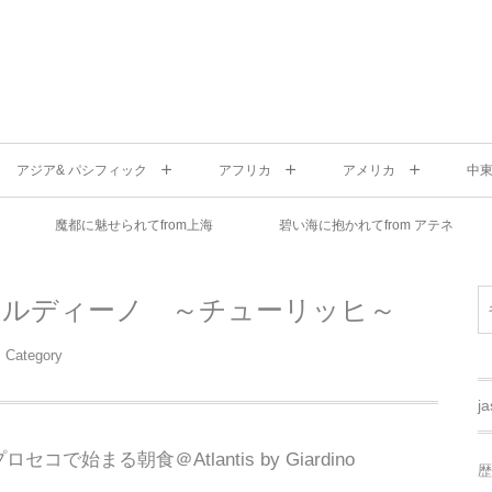
アジア& パシフィック
アフリカ
アメリカ
中
魔都に魅せられてfrom上海
碧い海に抱かれてfrom アテネ
ャルディーノ ～チューリッヒ～
Category
j
ロセコで始まる朝食＠Atlantis by Giardino
歴