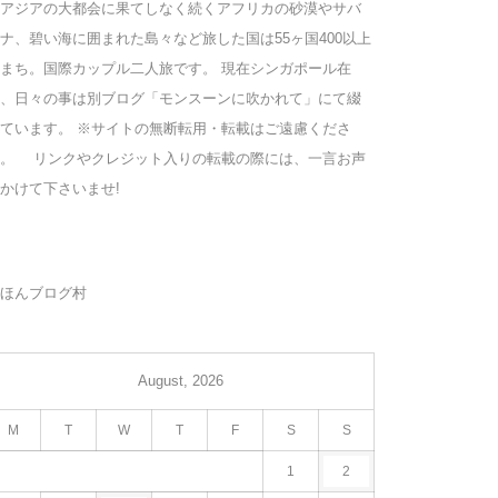
アジアの大都会に果てしなく続くアフリカの砂漠やサバ
ナ、碧い海に囲まれた島々など旅した国は55ヶ国400以上
まち。国際カップル二人旅です。 現在シンガポール在
、日々の事は別ブログ「モンスーンに吹かれて」にて綴
ています。 ※サイトの無断転用・転載はご遠慮くださ
い。 リンクやクレジット入りの転載の際には、一言お声
かけて下さいませ!
ほんブログ村
August, 2026
M
T
W
T
F
S
S
1
2