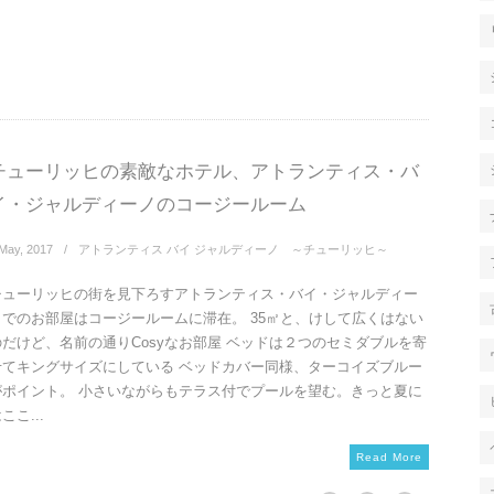
チューリッヒの素敵なホテル、アトランティス・バ
イ・ジャルディーノのコージールーム
May
,
2017
アトランティス バイ ジャルディーノ ～チューリッヒ～
チューリッヒの街を見下ろすアトランティス・バイ・ジャルディー
ノでのお部屋はコージールームに滞在。 35㎡と、けして広くはない
のだけど、名前の通りCosyなお部屋 ベッドは２つのセミダブルを寄
せてキングサイズにしている ベッドカバー同様、ターコイズブルー
がポイント。 小さいながらもテラス付でプールを望む。きっと夏に
ここ...
Read More