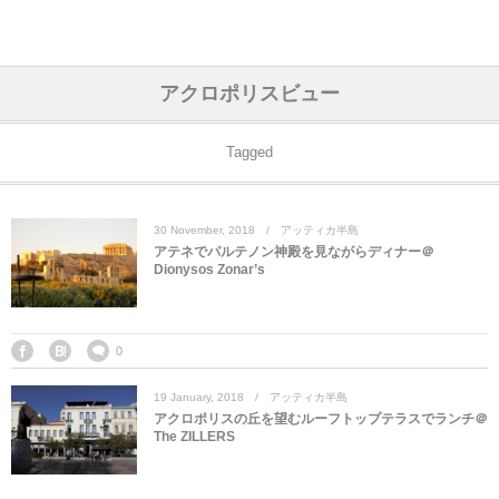
アジア& パシフィック
フライト & ラウンジ
ヨーロッパ
アフリカ
アメリカ
ホテル
中東
アクロポリスビュー
アジアのホテル
中央ヨーロッパ
中国
モロッコ
アメリカ合衆国
カタール
エーゲ航空
シンガポール
フランスのホ
オマーンのホ
アメリカ合衆
モロッコのホ
オーストリア
ベルギー
ロシア
ギリシャ
デンマーク
香港&マカオ
東京、神奈川
ドバイ
Tagged
ヨーロッパのホテル
西ヨーロッパ
カンボジア
エジプト
サウジアラビア
エールフランス＆イベリア航空
中国のホテル
ギリシャのホ
アラブ首長国
エジプトのホ
ブルガリア
フランス
ポーランド
イタリア
北京
京都、奈良
アブダビ
30
November
,
2018
アッティカ半島
中東のホテル
東ヨーロッパ
インド
ナミビア
トルコ
全日空・日本航空
カンボジアの
ベルギーのホ
カタールのホ
ナミビアのホ
チェコ
イギリス
スペイン
福建省＆海南
山梨
アテネでパルテノン神殿を見ながらディナー＠
Dionysos Zonar’s
アメリカのホテル
南ヨーロッパ
インドネシア
オマーン
エミレーツ航空
インドのホテ
イタリアのホ
サウジアラビ
クロアチア
ドイツ
ポルトガル
桂林＆陽朔
新潟、長野、
アフリカのホテル
北ヨーロッパ
韓国
アラブ首長国連邦
エチオピア航空
日本のホテル
ポルトガルの
ハンガリー
オランダ
ジブラルタル
杭州＆水郷
三重、和歌山
0
19
January
,
2018
アッティカ半島
オセアニアのホテル
日本
ユーロスター・タリス
インドネシア
ドイツのホテ
モンテネグロ
スイス
サンマリノ
ハルビン＆瀋
アクロポリスの丘を望むルーフトップテラスでランチ＠
The ZILLERS
ラオス
ルフトハンザ航空・ブリュッセル航空
マレーシアの
イギリスのホ
ルーマニア
アイルランド
モナコ公国
上海