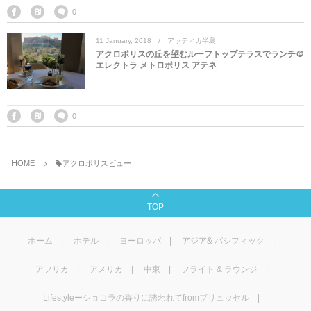
マレーシア
カタール航空
モルディブの
スペインのホ
ルクセンブル
チベット
0
11
January
,
2018
アッティカ半島
モルディブ
シンガポール航空
ミャンマーの
オランダのホ
リヒテンシュ
西安
アクロポリスの丘を望むルーフトップテラスでランチ＠
エレクトラ メトロポリス アテネ
ミャンマー
ラオスのホテ
ポーランドの
雲南省
シンガポール
フィリピンの
スイスのホテ
0
フィリピン
タイのホテル
ヨーロッパ他
HOME
アクロポリスビュー
ヴェトナム
ヴェトナムの
TOP
タイ
韓国のホテル
ホーム
ホテル
ヨーロッパ
アジア& パシフィック
アフリカ
アメリカ
中東
フライト & ラウンジ
Lifestyleーショコラの香りに誘われてfromブリュッセル