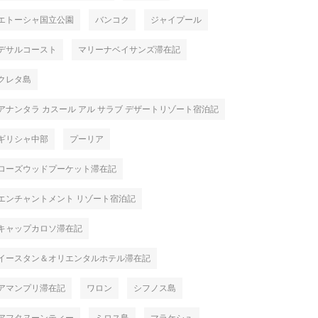
エトーシャ国立公園
バンコク
ジャイプール
デサルコースト
マリーナベイサンズ滞在記
クレタ島
アナンタラ カスール アル サラブ デザートリゾート宿泊記
ギリシャ中部
プーリア
ローズウッドプーケット滞在記
エンチャントメント リゾート宿泊記
キャップカロソ滞在記
イースタン＆オリエンタルホテル滞在記
アマンプリ滞在記
ワロン
シフノス島