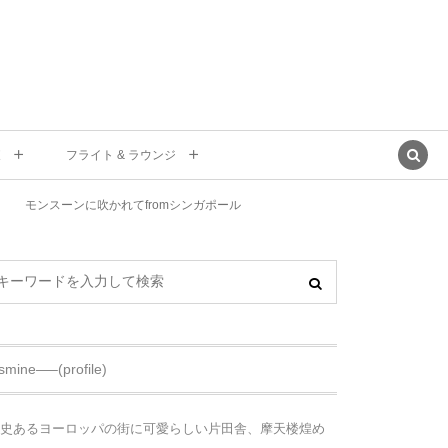
東
フライト & ラウンジ
モンスーンに吹かれてfromシンガポール
asmine—–(profile)
史あるヨーロッパの街に可愛らしい片田舎、摩天楼煌め