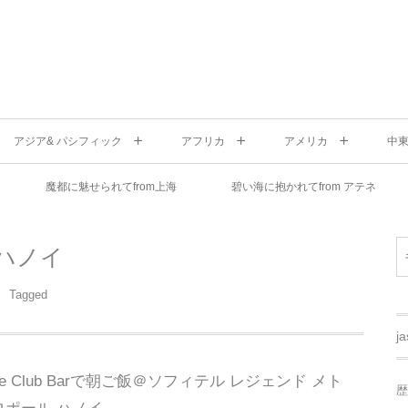
アジア& パシフィック
アフリカ
アメリカ
中
魔都に魅せられてfrom上海
碧い海に抱かれてfrom アテネ
ハノイ
Tagged
j
Le Club Barで朝ご飯＠ソフィテル レジェンド メト
歴