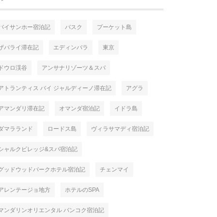
バイサンホー宿泊記
バスク
プーケット島
ザバライ滞在記
エディンバラ
東京
ドウロ渓谷
アンサナリゾーツ＆スパ
アトランティス バイ ジャルディーノ滞在記
アグラ
アマンダリ滞在記
オマンダ宿泊記
イドラ島
ダマラランド
ロードス島
ヴィラサマディ宿泊記
シャルクビレッジ&スパ宿泊記
グッドウッドパークホテル宿泊記
チェンマイ
アレンテージョ地方
ホテルのSPA
マンダリンオリエンタル バンコク宿泊記