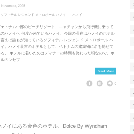
1
November
,
2025
ソフィテル レジェンド メトロポール ハノイ ～ハノイ～
ヴェトナム中部のビーチリゾート、ニャチャンから飛行機に乗って
北のハノイへ 何度か来ているハノイ、今回の滞在はハノイのホテル
と言えば誰もが知っているソフィテル レジェンド メトロポール ハ
ノイ。ハノイ最古のホテルとして、ベトナムの建築物に名を馳せて
いる。 ホテルに着いたのはディナーの時間も終わった頃なので、ホ
ルのレセプ...
Read More
0
ハノイにある金色のホテル、Dolce By Wyndham