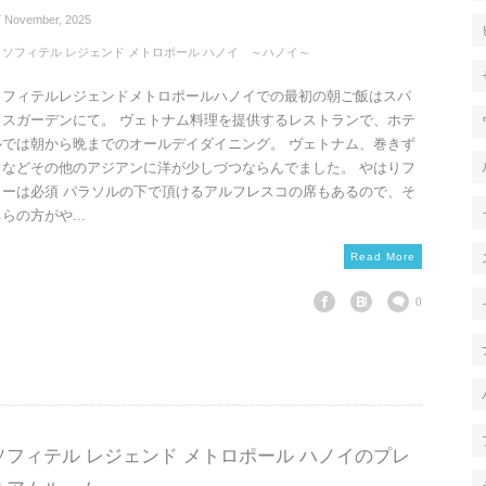
7
November
,
2025
ソフィテル レジェンド メトロポール ハノイ ～ハノイ～
ソフィテルレジェンドメトロポールハノイでの最初の朝ご飯はスパ
イスガーデンにて。 ヴェトナム料理を提供するレストランで、ホテ
ルでは朝から晩までのオールデイダイニング。 ヴェトナム、巻きず
しなどその他のアジアンに洋が少しづつならんでました。 やはりフ
ォーは必須 パラソルの下で頂けるアルフレスコの席もあるので、そ
らの方がや...
Read More
0
ソフィテル レジェンド メトロポール ハノイのプレ