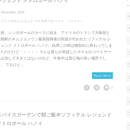
レジェンド メトロポール ハノイ
0
November
,
2025
ソフィテル レジェンド メトロポール ハノイ ～ハノイ～
以前、シンガポールのカペラに続き、アメリカのトランプ大統領と
北朝鮮のキムジョンウン最高指揮者の対談が行われたソフィテル レ
ジェンド メトロポール ハノイ。結局この時は物別れに終わってしま
ったのだけど・・・・・ そんな彼らが対談したホテルのコートヤー
ドは決して大きくはないけれど、午前中は居心地の良い場所でし
。 でもひと...
Read More
0
スパイスガーデンで朝ご飯＠ソフィテル レジェンド
メトロポール ハノイ