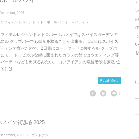
ロポール ハノイ
く
ン
December
,
2025
の
ソフィテル レジェンド メトロポール ハノイ ～ハノイ～
住
ソフィテルレジェンドメトロポールハノイではスパイスガーデンの
っ
他にル クラブバーでも朝食を取ることが出来る。 1日目はスパイス
ガーデンで食べたので、2日目はコートヤードに接するル クラブバ
を
ーにて。 トロピカルな緑に囲まれたガラスの館ではウエディング等
のパーティなども出来るみたい。 白いアイアンの螺旋階段も素敵 位
的には...
Read More
に
0
ハノイの街歩き2025
December
,
2025
ヴェトナム