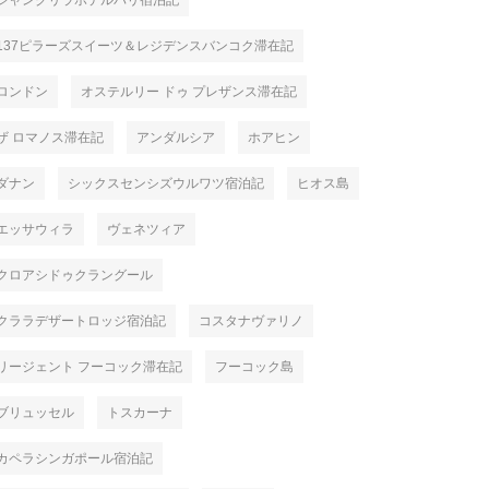
シャングリラホテルパリ宿泊記
137ピラーズスイーツ＆レジデンスバンコク滞在記
ロンドン
オステルリー ドゥ プレザンス滞在記
ザ ロマノス滞在記
アンダルシア
ホアヒン
ダナン
シックスセンシズウルワツ宿泊記
ヒオス島
エッサウィラ
ヴェネツィア
クロアシドゥクラングール
クララデザートロッジ宿泊記
コスタナヴァリノ
リージェント フーコック滞在記
フーコック島
ブリュッセル
トスカーナ
カペラシンガポール宿泊記