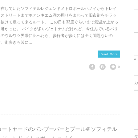
滞在していたソフィテルレジェンドメトロポールハノイからトレイ
ンストリートまでホアンキエム湖の周りをまわって旧市街をチラッ
と抜けて戻って来るルート。 この日も33度ぐらいまで気温が上がっ
て暑かった。 バイクが多いヴェトナムだけれど、今住んでいるバリ
島のウルワツ界隈に比べたら、歩行者が歩くには全く問題ないの
、街歩きも苦に...
Read More
« 
0
コートヤードのバンブーバーとプール＠ソフィテル