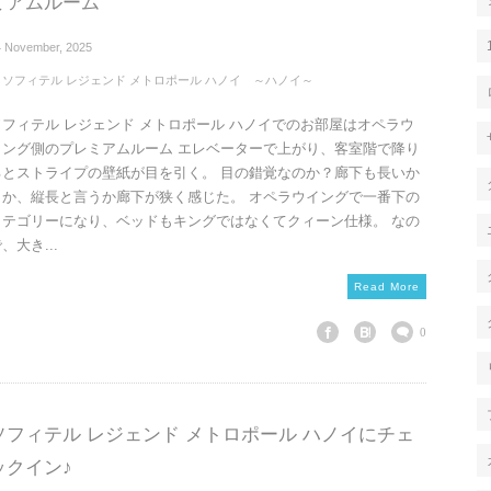
ミアムルーム
4
November
,
2025
ソフィテル レジェンド メトロポール ハノイ ～ハノイ～
ソフィテル レジェンド メトロポール ハノイでのお部屋はオペラウ
イング側のプレミアムルーム エレベーターで上がり、客室階で降り
るとストライプの壁紙が目を引く。 目の錯覚なのか？廊下も長いか
らか、縦長と言うか廊下が狭く感じた。 オペラウイングで一番下の
カテゴリーになり、ベッドもキングではなくてクィーン仕様。 なの
、大き...
Read More
0
ソフィテル レジェンド メトロポール ハノイにチェ
ックイン♪