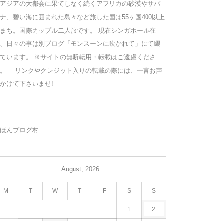
アジアの大都会に果てしなく続くアフリカの砂漠やサバ
ナ、碧い海に囲まれた島々など旅した国は55ヶ国400以上
まち。国際カップル二人旅です。 現在シンガポール在
、日々の事は別ブログ「モンスーンに吹かれて」にて綴
ています。 ※サイトの無断転用・転載はご遠慮くださ
い。 リンクやクレジット入りの転載の際には、一言お声
かけて下さいませ!
ほんブログ村
August, 2026
M
T
W
T
F
S
S
1
2