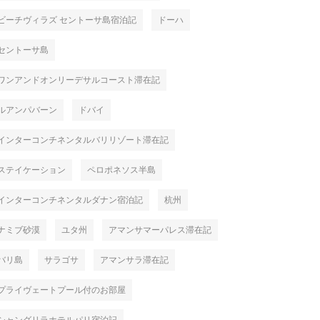
ビーチヴィラズ セントーサ島宿泊記
ドーハ
セントーサ島
ワンアンドオンリーデサルコースト滞在記
ルアンパバーン
ドバイ
インターコンチネンタルバリリゾート滞在記
ステイケーション
ペロポネソス半島
インターコンチネンタルダナン宿泊記
杭州
ナミブ砂漠
ユタ州
アマンサマーパレス滞在記
バリ島
サラゴサ
アマンサラ滞在記
プライヴェートプール付のお部屋