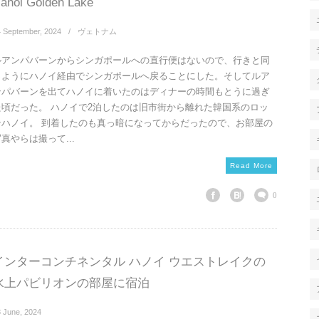
anoi Golden Lake
4
September
,
2024
ヴェトナム
ルアンパバーンからシンガポールへの直行便はないので、行きと同
じようにハノイ経由でシンガポールへ戻ることにした。そしてルア
ンパバーンを出てハノイに着いたのはディナーの時間もとうに過ぎ
た頃だった。 ハノイで2泊したのは旧市街から離れた韓国系のロッ
テハノイ。 到着したのも真っ暗になってからだったので、お部屋の
真やらは撮って...
Read More
0
インターコンチネンタル ハノイ ウエストレイクの
水上パビリオンの部屋に宿泊
8
June
,
2024