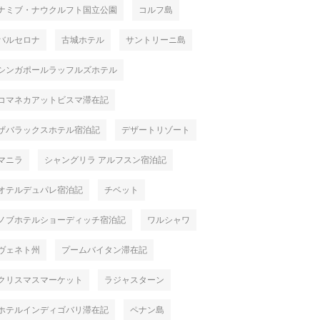
ナミブ・ナウクルフト国立公園
コルフ島
バルセロナ
古城ホテル
サントリーニ島
シンガポールラッフルズホテル
コマネカアットビスマ滞在記
ザバラックスホテル宿泊記
デザートリゾート
マニラ
シャングリラ アルフスン宿泊記
オテルデュパレ宿泊記
チベット
ノブホテルショーディッチ宿泊記
ワルシャワ
ヴェネト州
プームバイタン滞在記
クリスマスマーケット
ラジャスターン
ホテルインディゴバリ滞在記
ペナン島