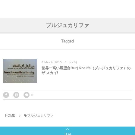
アジア& パシフィック
フライト & ラウンジ
ヨーロッパ
アフリカ
アメリカ
ホテル
中東
ブルジュカリファ
アジアのホテル
中央ヨーロッパ
中国
モロッコ
アメリカ合衆国
カタール
エーゲ航空
シンガポール
フランスのホ
オマーンのホ
アメリカ合衆
モロッコのホ
オーストリア
ベルギー
ロシア
ギリシャ
デンマーク
香港&マカオ
東京、神奈川
ドバイ
Tagged
ヨーロッパのホテル
西ヨーロッパ
カンボジア
エジプト
サウジアラビア
エールフランス＆イベリア航空
中国のホテル
ギリシャのホ
アラブ首長国
エジプトのホ
ブルガリア
フランス
ポーランド
イタリア
北京
京都、奈良
アブダビ
4
March
,
2015
ドバイ
中東のホテル
東ヨーロッパ
インド
ナミビア
トルコ
全日空・日本航空
カンボジアの
ベルギーのホ
カタールのホ
ナミビアのホ
チェコ
イギリス
スペイン
福建省＆海南
山梨
世界一高い展望台Burj Khalifa（ブルジュカリファ）の
ザ スカイ!
アメリカのホテル
南ヨーロッパ
インドネシア
オマーン
エミレーツ航空
インドのホテ
イタリアのホ
サウジアラビ
クロアチア
ドイツ
ポルトガル
桂林＆陽朔
新潟、長野、
アフリカのホテル
北ヨーロッパ
韓国
アラブ首長国連邦
エチオピア航空
日本のホテル
ポルトガルの
ハンガリー
オランダ
ジブラルタル
杭州＆水郷
三重、和歌山
0
オセアニアのホテル
日本
ユーロスター・タリス
インドネシア
ドイツのホテ
モンテネグロ
スイス
サンマリノ
ハルビン＆瀋
HOME
ブルジュカリファ
ラオス
ルフトハンザ航空・ブリュッセル航空
マレーシアの
イギリスのホ
ルーマニア
アイルランド
モナコ公国
上海
TOP