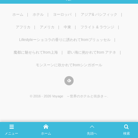
マレーシア
カタール航空
モルディブの
スペインのホ
ルクセンブル
チベット
ホーム
ホテル
ヨーロッパ
アジア& パシフィック
モルディブ
シンガポール航空
ミャンマーの
オランダのホ
リヒテンシュ
西安
アフリカ
アメリカ
中東
フライト & ラウンジ
ミャンマー
ラオスのホテ
ポーランドの
雲南省
Lifestyleーショコラの香りに誘われてfromブリュッセル
シンガポール
フィリピンの
スイスのホテ
魔都に魅せられてfrom上海
碧い海に抱かれてfrom アテネ
モンスーンに吹かれてfromシンガポール
フィリピン
タイのホテル
ヨーロッパ他
ヴェトナム
ヴェトナムの
©
2016 - 2026
Voyage ～世界のホテルと街歩き～
.
タイ
韓国のホテル
メニュー
ホーム
先頭へ
検索