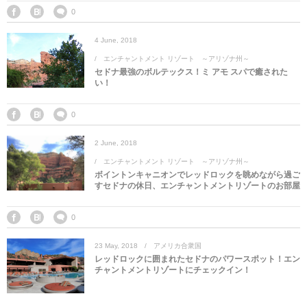
マレーシア
カタール航空
モルディブの
スペインのホ
ルクセンブル
チベット
0
4
June
,
2018
モルディブ
シンガポール航空
ミャンマーの
オランダのホ
リヒテンシュ
西安
エンチャントメント リゾート ～アリゾナ州～
セドナ最強のボルテックス！ミ アモ スパで癒された
ミャンマー
ラオスのホテ
ポーランドの
雲南省
い！
シンガポール
フィリピンの
スイスのホテ
0
2
June
,
2018
フィリピン
タイのホテル
ヨーロッパ他
エンチャントメント リゾート ～アリゾナ州～
ボイントンキャニオンでレッドロックを眺めながら過ご
ヴェトナム
ヴェトナムの
すセドナの休日、エンチャントメントリゾートのお部屋
タイ
韓国のホテル
0
23
May
,
2018
アメリカ合衆国
レッドロックに囲まれたセドナのパワースポット！エン
チャントメントリゾートにチェックイン！