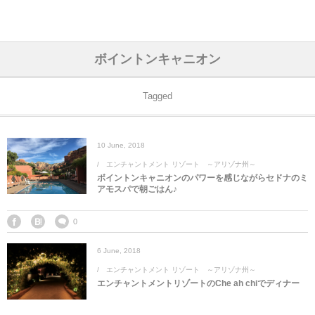
アジア& パシフィック
フライト & ラウンジ
ヨーロッパ
アフリカ
アメリカ
ホテル
中東
ボイントンキャニオン
アジアのホテル
中央ヨーロッパ
中国
モロッコ
アメリカ合衆国
カタール
エーゲ航空
シンガポール
フランスのホ
オマーンのホ
アメリカ合衆
モロッコのホ
オーストリア
ベルギー
ロシア
ギリシャ
デンマーク
香港&マカオ
東京、神奈川
ドバイ
Tagged
ヨーロッパのホテル
西ヨーロッパ
カンボジア
エジプト
サウジアラビア
エールフランス＆イベリア航空
中国のホテル
ギリシャのホ
アラブ首長国
エジプトのホ
ブルガリア
フランス
ポーランド
イタリア
北京
京都、奈良
アブダビ
10
June
,
2018
中東のホテル
東ヨーロッパ
インド
ナミビア
トルコ
全日空・日本航空
カンボジアの
ベルギーのホ
カタールのホ
ナミビアのホ
チェコ
イギリス
スペイン
福建省＆海南
山梨
エンチャントメント リゾート ～アリゾナ州～
ボイントンキャニオンのパワーを感じながらセドナのミ
アメリカのホテル
南ヨーロッパ
インドネシア
オマーン
エミレーツ航空
インドのホテ
イタリアのホ
サウジアラビ
クロアチア
ドイツ
ポルトガル
桂林＆陽朔
新潟、長野、
アモスパで朝ごはん♪
アフリカのホテル
北ヨーロッパ
韓国
アラブ首長国連邦
エチオピア航空
日本のホテル
ポルトガルの
ハンガリー
オランダ
ジブラルタル
杭州＆水郷
三重、和歌山
0
6
June
,
2018
オセアニアのホテル
日本
ユーロスター・タリス
インドネシア
ドイツのホテ
モンテネグロ
スイス
サンマリノ
ハルビン＆瀋
エンチャントメント リゾート ～アリゾナ州～
エンチャントメントリゾートのChe ah chiでディナー
ラオス
ルフトハンザ航空・ブリュッセル航空
マレーシアの
イギリスのホ
ルーマニア
アイルランド
モナコ公国
上海