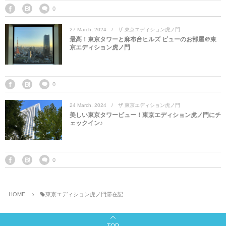
マレーシア
カタール航空
モルディブの
スペインのホ
ルクセンブル
チベット
0
27
March
,
2024
ザ 東京エディション虎ノ門
モルディブ
シンガポール航空
ミャンマーの
オランダのホ
リヒテンシュ
西安
最高！東京タワーと麻布台ヒルズ ビューのお部屋＠東
京エディション虎ノ門
ミャンマー
ラオスのホテ
ポーランドの
雲南省
シンガポール
フィリピンの
スイスのホテ
0
24
March
,
2024
ザ 東京エディション虎ノ門
フィリピン
タイのホテル
ヨーロッパ他
美しい東京タワービュー！東京エディション虎ノ門にチ
ェックイン♪
ヴェトナム
ヴェトナムの
タイ
韓国のホテル
0
HOME
東京エディション虎ノ門滞在記