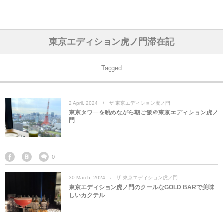
アジア& パシフィック
フライト & ラウンジ
ヨーロッパ
アフリカ
アメリカ
ホテル
中東
東京エディション虎ノ門滞在記
アジアのホテル
中央ヨーロッパ
中国
モロッコ
アメリカ合衆国
カタール
エーゲ航空
シンガポール
フランスのホ
オマーンのホ
アメリカ合衆
モロッコのホ
オーストリア
ベルギー
ロシア
ギリシャ
デンマーク
香港&マカオ
東京、神奈川
ドバイ
Tagged
ヨーロッパのホテル
西ヨーロッパ
カンボジア
エジプト
サウジアラビア
エールフランス＆イベリア航空
中国のホテル
ギリシャのホ
アラブ首長国
エジプトのホ
ブルガリア
フランス
ポーランド
イタリア
北京
京都、奈良
アブダビ
2
April
,
2024
ザ 東京エディション虎ノ門
中東のホテル
東ヨーロッパ
インド
ナミビア
トルコ
全日空・日本航空
カンボジアの
ベルギーのホ
カタールのホ
ナミビアのホ
チェコ
イギリス
スペイン
福建省＆海南
山梨
東京タワーを眺めながら朝ご飯＠東京エディション虎ノ
門
アメリカのホテル
南ヨーロッパ
インドネシア
オマーン
エミレーツ航空
インドのホテ
イタリアのホ
サウジアラビ
クロアチア
ドイツ
ポルトガル
桂林＆陽朔
新潟、長野、
アフリカのホテル
北ヨーロッパ
韓国
アラブ首長国連邦
エチオピア航空
日本のホテル
ポルトガルの
ハンガリー
オランダ
ジブラルタル
杭州＆水郷
三重、和歌山
0
30
March
,
2024
ザ 東京エディション虎ノ門
オセアニアのホテル
日本
ユーロスター・タリス
インドネシア
ドイツのホテ
モンテネグロ
スイス
サンマリノ
ハルビン＆瀋
東京エディション虎ノ門のクールなGOLD BARで美味
しいカクテル
ラオス
ルフトハンザ航空・ブリュッセル航空
マレーシアの
イギリスのホ
ルーマニア
アイルランド
モナコ公国
上海