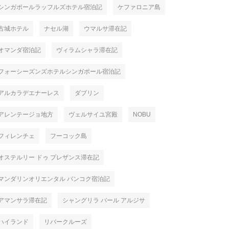
シンガポールラッフルズホテル宿泊記
ケファロニア島
古城ホテル
ナセル湖
ウマルサ滞在記
オマンダ宿泊記
ヴィラムシャラ滞在記
フォーシーズンズホテルシンガポール宿泊記
アルカラデエナーレス
ダブリン
アレンテージョ地方
ヴェルサイユ宮殿
NOBU
フィレンチェ
フーコック島
オステルリー ドゥ プレザンス滞在記
マンダリンオリエンタル バンコク宿泊記
アマンサラ滞在記
シャングリラ バール アルジサ
ハイランド
リバークルーズ