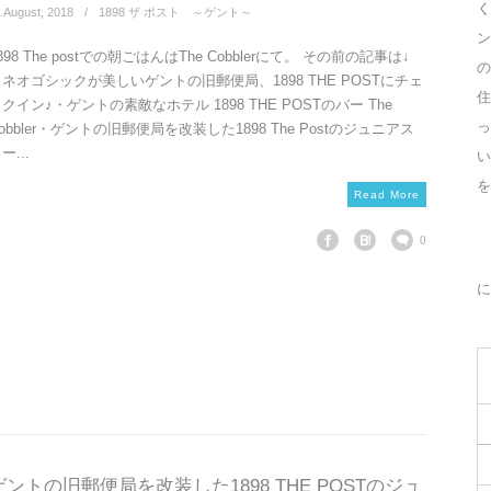
く
1
August
,
2018
1898 ザ ポスト ～ゲント～
ン
898 The postでの朝ごはんはThe Cobblerにて。 その前の記事は↓
の
・ネオゴシックが美しいゲントの旧郵便局、1898 THE POSTにチェ
住
クイン♪・ゲントの素敵なホテル 1898 THE POSTのバー The
っ
obbler・ゲントの旧郵便局を改装した1898 The Postのジュニアス
ー...
を
Read More
0
に
ゲントの旧郵便局を改装した1898 THE POSTのジュ