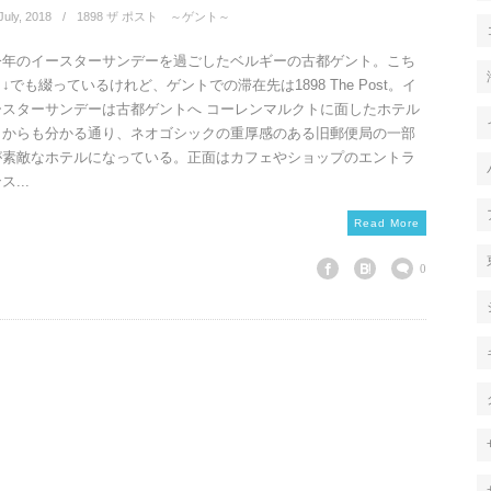
July
,
2018
1898 ザ ポスト ～ゲント～
今年のイースターサンデーを過ごしたベルギーの古都ゲント。こち
↓でも綴っているけれど、ゲントでの滞在先は1898 The Post。イ
ースターサンデーは古都ゲントへ コーレンマルクトに面したホテル
名からも分かる通り、ネオゴシックの重厚感のある旧郵便局の一部
が素敵なホテルになっている。正面はカフェやショップのエントラ
ス...
Read More
0