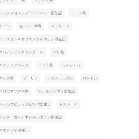
サントリーニ島
シフノス島
シックスセンシズドウロバレー宿泊記
ミロス島
ドーハ
セントーサ島
マドリード
イースタン＆オリエンタルホテル滞在記
クロアシドゥクラングール
バリ島
アスティアパレス
イドラ島
ワルシャワ
クレタ島
プーリア
アムステルダム
ロンドン
ペロポネソス半島
オテルデパヴィ宿泊記
シャルクビレッジ&スパ宿泊記
トスカーナ
インターコンチネンタルダナン宿泊記
アマンゾイ滞在記