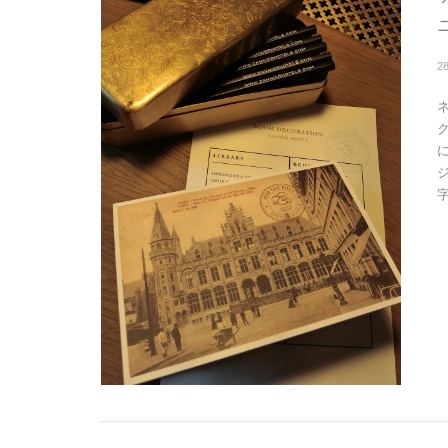
2
ク
に
字