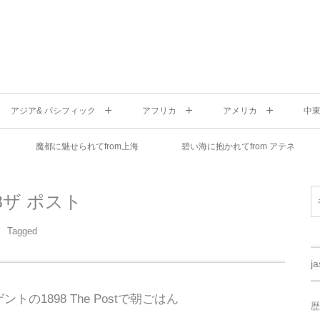
アジア& パシフィック
アフリカ
アメリカ
中
魔都に魅せられてfrom上海
碧い海に抱かれてfrom アテネ
98ザ ポスト
Tagged
j
ゲントの1898 The Postで朝ごはん
歴