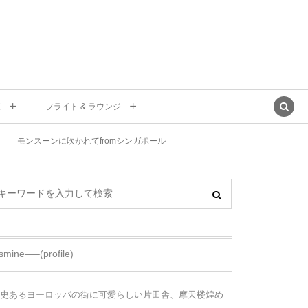
東
フライト & ラウンジ
モンスーンに吹かれてfromシンガポール
asmine—–(profile)
史あるヨーロッパの街に可愛らしい片田舎、摩天楼煌め