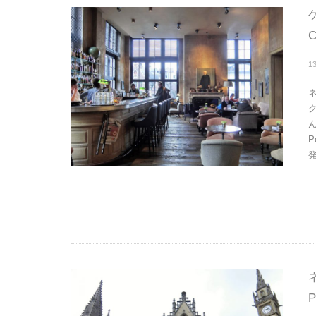
C
1
P