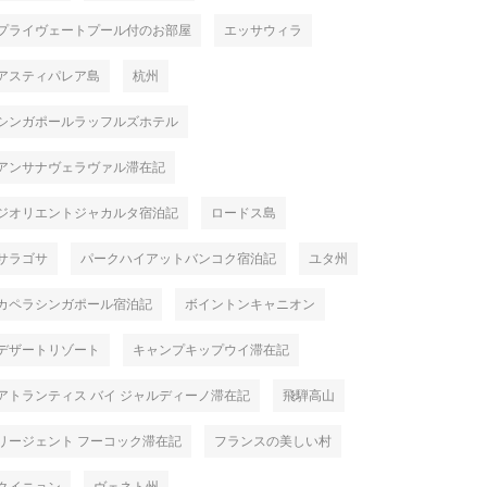
プライヴェートプール付のお部屋
エッサウィラ
アスティパレア島
杭州
シンガポールラッフルズホテル
アンサナヴェラヴァル滞在記
ジオリエントジャカルタ宿泊記
ロードス島
サラゴサ
パークハイアットバンコク宿泊記
ユタ州
カペラシンガポール宿泊記
ボイントンキャニオン
デザートリゾート
キャンプキップウイ滞在記
アトランティス バイ ジャルディーノ滞在記
飛騨高山
リージェント フーコック滞在記
フランスの美しい村