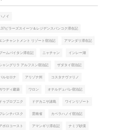
ハノイ
137ピラーズスイーツ＆レジデンスバンコク滞在記
エンチャントメント リゾート宿泊記
アマンダリ滞在記
プームバイタン滞在記
ニャチャン
インレー湖
シャングリラ アルフスン宿泊記
ザダタイ宿泊記
バルセロナ
アリゾナ州
コスタナヴァリノ
ガウディ建築
ワロン
オテルデュパレ宿泊記
ドゥブロブニク
ドデカニサ諸島
ワインリゾート
フレンチバスク
雲南省
カペラハノイ宿泊記
アポロコースト
アマンギリ滞在記
ナミブ砂漠