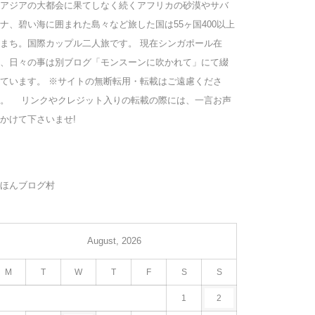
アジアの大都会に果てしなく続くアフリカの砂漠やサバ
ナ、碧い海に囲まれた島々など旅した国は55ヶ国400以上
まち。国際カップル二人旅です。 現在シンガポール在
、日々の事は別ブログ「モンスーンに吹かれて」にて綴
ています。 ※サイトの無断転用・転載はご遠慮くださ
い。 リンクやクレジット入りの転載の際には、一言お声
かけて下さいませ!
ほんブログ村
August, 2026
M
T
W
T
F
S
S
1
2