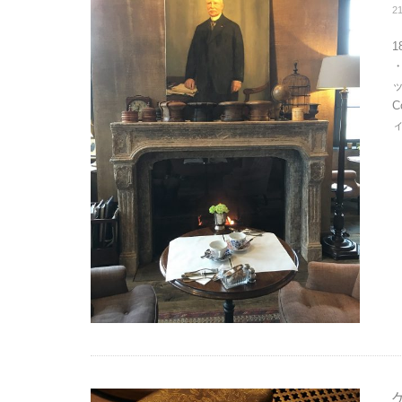
2
1
ッ
C
ィ