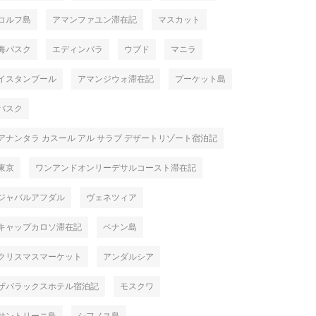
コルフ島
アマンファユン滞在記
マスカット
海バスク
エディンバラ
ウブド
マニラ
イスタンブール
アマンジウォ滞在記
プーケット島
バスク
アナンタラ カスール アル サラブ デザートリゾート宿泊記
東京
ワンアンドオンリーデサルコースト滞在記
ジャバルアフダル
ヴェネツィア
キャップカロソ滞在記
ペナン島
クリスマスマーケット
アンダルシア
ザバラックスホテル宿泊記
モスクワ