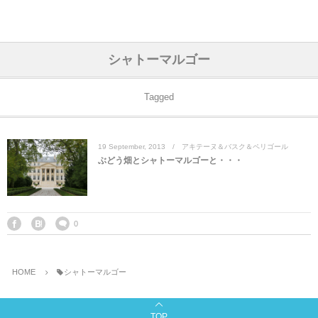
アジア& パシフィック
フライト & ラウンジ
ヨーロッパ
アフリカ
アメリカ
ホテル
中東
シャトーマルゴー
アジアのホテル
中央ヨーロッパ
中国
モロッコ
アメリカ合衆国
カタール
エーゲ航空
シンガポール
フランスのホ
オマーンのホ
アメリカ合衆
モロッコのホ
オーストリア
ベルギー
ロシア
ギリシャ
デンマーク
香港&マカオ
東京、神奈川
ドバイ
Tagged
ヨーロッパのホテル
西ヨーロッパ
カンボジア
エジプト
サウジアラビア
エールフランス＆イベリア航空
中国のホテル
ギリシャのホ
アラブ首長国
エジプトのホ
ブルガリア
フランス
ポーランド
イタリア
北京
京都、奈良
アブダビ
19
September
,
2013
アキテーヌ＆バスク＆ペリゴール
中東のホテル
東ヨーロッパ
インド
ナミビア
トルコ
全日空・日本航空
カンボジアの
ベルギーのホ
カタールのホ
ナミビアのホ
チェコ
イギリス
スペイン
福建省＆海南
山梨
ぶどう畑とシャトーマルゴーと・・・
アメリカのホテル
南ヨーロッパ
インドネシア
オマーン
エミレーツ航空
インドのホテ
イタリアのホ
サウジアラビ
クロアチア
ドイツ
ポルトガル
桂林＆陽朔
新潟、長野、
アフリカのホテル
北ヨーロッパ
韓国
アラブ首長国連邦
エチオピア航空
日本のホテル
ポルトガルの
ハンガリー
オランダ
ジブラルタル
杭州＆水郷
三重、和歌山
0
オセアニアのホテル
日本
ユーロスター・タリス
インドネシア
ドイツのホテ
モンテネグロ
スイス
サンマリノ
ハルビン＆瀋
HOME
シャトーマルゴー
ラオス
ルフトハンザ航空・ブリュッセル航空
マレーシアの
イギリスのホ
ルーマニア
アイルランド
モナコ公国
上海
TOP