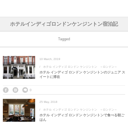
アジア& パシフィック
フライト & ラウンジ
ヨーロッパ
アフリカ
アメリカ
ホテル
中東
ホテルインディゴロンドンケンジントン宿泊記
アジアのホテル
中央ヨーロッパ
中国
モロッコ
アメリカ合衆国
カタール
エーゲ航空
シンガポール
フランスのホ
オマーンのホ
アメリカ合衆
モロッコのホ
オーストリア
ベルギー
ロシア
ギリシャ
デンマーク
香港&マカオ
東京、神奈川
ドバイ
Tagged
ヨーロッパのホテル
西ヨーロッパ
カンボジア
エジプト
サウジアラビア
エールフランス＆イベリア航空
中国のホテル
ギリシャのホ
アラブ首長国
エジプトのホ
ブルガリア
フランス
ポーランド
イタリア
北京
京都、奈良
アブダビ
10
March
,
2019
中東のホテル
東ヨーロッパ
インド
ナミビア
トルコ
全日空・日本航空
カンボジアの
ベルギーのホ
カタールのホ
ナミビアのホ
チェコ
イギリス
スペイン
福建省＆海南
山梨
ホテル インディゴ ロンドン ケンジントン ～ロンドン～
ホテル インディゴ ロンドン ケンジントンのジュニア ス
アメリカのホテル
南ヨーロッパ
インドネシア
オマーン
エミレーツ航空
インドのホテ
イタリアのホ
サウジアラビ
クロアチア
ドイツ
ポルトガル
桂林＆陽朔
新潟、長野、
イートに滞在
アフリカのホテル
北ヨーロッパ
韓国
アラブ首長国連邦
エチオピア航空
日本のホテル
ポルトガルの
ハンガリー
オランダ
ジブラルタル
杭州＆水郷
三重、和歌山
0
25
May
,
2018
オセアニアのホテル
日本
ユーロスター・タリス
インドネシア
ドイツのホテ
モンテネグロ
スイス
サンマリノ
ハルビン＆瀋
ホテル インディゴ ロンドン ケンジントン ～ロンドン～
ホテル インディゴ ロンドン ケンジントンで食べる朝ご
ラオス
ルフトハンザ航空・ブリュッセル航空
マレーシアの
イギリスのホ
ルーマニア
アイルランド
モナコ公国
上海
はん