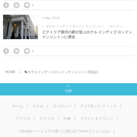
マレーシア
カタール航空
モルディブの
スペインのホ
ルクセンブル
チベット
0
3
May
,
2018
モルディブ
シンガポール航空
ミャンマーの
オランダのホ
リヒテンシュ
西安
ホテル インディゴ ロンドン ケンジントン ～ロンドン～
ビクトリア様式の家が並ぶホテル インディゴ ロンドン
ミャンマー
ラオスのホテ
ポーランドの
雲南省
ケンジントンに滞在
シンガポール
フィリピンの
スイスのホテ
0
フィリピン
タイのホテル
ヨーロッパ他
HOME
ホテルインディゴロンドンケンジントン宿泊記
ヴェトナム
ヴェトナムの
TOP
タイ
韓国のホテル
ホーム
ホテル
ヨーロッパ
アジア& パシフィック
アフリカ
アメリカ
中東
フライト & ラウンジ
Lifestyleーショコラの香りに誘われてfromブリュッセル