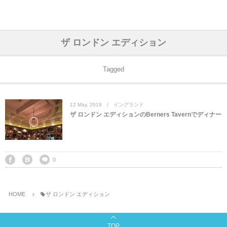
アジア& パシフィック
フライト & ラウンジ
ヨーロッパ
アフリカ
アメリカ
ホテル
中東
ザ ロンドン エディション
アジアのホテル
中央ヨーロッパ
中国
モロッコ
アメリカ合衆国
カタール
エーゲ航空
シンガポール
フランスのホ
オマーンのホ
アメリカ合衆
モロッコのホ
オーストリア
ベルギー
ロシア
ギリシャ
デンマーク
香港&マカオ
東京、神奈川
ドバイ
Tagged
ヨーロッパのホテル
西ヨーロッパ
カンボジア
エジプト
サウジアラビア
エールフランス＆イベリア航空
中国のホテル
ギリシャのホ
アラブ首長国
エジプトのホ
ブルガリア
フランス
ポーランド
イタリア
北京
京都、奈良
アブダビ
12
May
,
2019
イングランド
中東のホテル
東ヨーロッパ
インド
ナミビア
トルコ
全日空・日本航空
カンボジアの
ベルギーのホ
カタールのホ
ナミビアのホ
チェコ
イギリス
スペイン
福建省＆海南
山梨
ザ ロンドン エディションのBerners Tavernでディナー
アメリカのホテル
南ヨーロッパ
インドネシア
オマーン
エミレーツ航空
インドのホテ
イタリアのホ
サウジアラビ
クロアチア
ドイツ
ポルトガル
桂林＆陽朔
新潟、長野、
アフリカのホテル
北ヨーロッパ
韓国
アラブ首長国連邦
エチオピア航空
日本のホテル
ポルトガルの
ハンガリー
オランダ
ジブラルタル
杭州＆水郷
三重、和歌山
0
オセアニアのホテル
日本
ユーロスター・タリス
インドネシア
ドイツのホテ
モンテネグロ
スイス
サンマリノ
ハルビン＆瀋
HOME
ザ ロンドン エディション
ラオス
ルフトハンザ航空・ブリュッセル航空
マレーシアの
イギリスのホ
ルーマニア
アイルランド
モナコ公国
上海
TOP