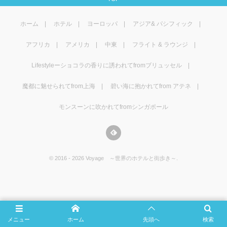
マレーシア
カタール航空
モルディブの
スペインのホ
ルクセンブル
チベット
ホーム
ホテル
ヨーロッパ
アジア& パシフィック
モルディブ
シンガポール航空
ミャンマーの
オランダのホ
リヒテンシュ
西安
アフリカ
アメリカ
中東
フライト & ラウンジ
ミャンマー
ラオスのホテ
ポーランドの
雲南省
Lifestyleーショコラの香りに誘われてfromブリュッセル
シンガポール
フィリピンの
スイスのホテ
魔都に魅せられてfrom上海
碧い海に抱かれてfrom アテネ
モンスーンに吹かれてfromシンガポール
フィリピン
タイのホテル
ヨーロッパ他
ヴェトナム
ヴェトナムの
©
2016 - 2026
Voyage ～世界のホテルと街歩き～
.
タイ
韓国のホテル
メニュー
ホーム
先頭へ
検索