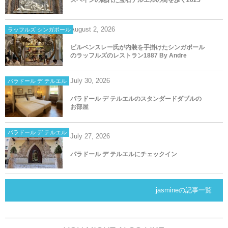
August
2
,
2026
ラッフルズ シンガポール
ビルベンスレー氏が内装を手掛けたシンガポール
のラッフルズのレストラン1887 By Andre
July
30
,
2026
パラドール デ テルエル
パラドール デ テルエルのスタンダードダブルの
お部屋
パラドール デ テルエル
July
27
,
2026
パラドール デ テルエルにチェックイン
jasmineの記事一覧