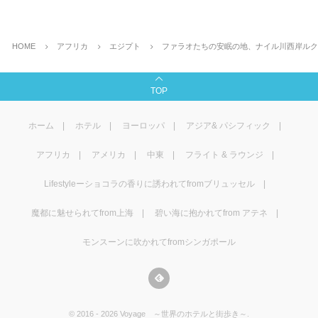
HOME
アフリカ
エジプト
ファラオたちの安眠の地、ナイル川西岸ルク
TOP
ホーム
ホテル
ヨーロッパ
アジア& パシフィック
アフリカ
アメリカ
中東
フライト & ラウンジ
Lifestyleーショコラの香りに誘われてfromブリュッセル
魔都に魅せられてfrom上海
碧い海に抱かれてfrom アテネ
モンスーンに吹かれてfromシンガポール
©
2016 - 2026
Voyage ～世界のホテルと街歩き～
.