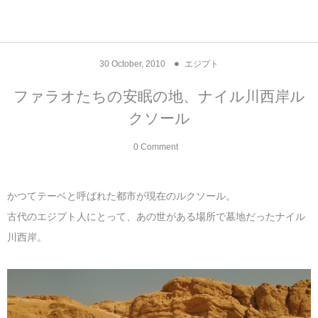
アジア& パシフィック
フライト & ラウンジ
ヨーロッパ
アフリカ
アメリカ
ホテル
中東
30
October
,
2010
エジプト
アジアのホテル
中央ヨーロッパ
中国
モロッコ
アメリカ合衆国
カタール
エーゲ航空
シンガポール
フランスのホ
オマーンのホ
アメリカ合衆
モロッコのホ
オーストリア
ベルギー
ロシア
ギリシャ
デンマーク
香港&マカオ
東京、神奈川
ドバイ
ファラオたちの安眠の地、ナイル川西岸ル
クソール
ヨーロッパのホテル
西ヨーロッパ
カンボジア
エジプト
サウジアラビア
エールフランス＆イベリア航空
中国のホテル
ギリシャのホ
アラブ首長国
エジプトのホ
ブルガリア
フランス
ポーランド
イタリア
北京
京都、奈良
アブダビ
0 Comment
中東のホテル
東ヨーロッパ
インド
ナミビア
トルコ
全日空・日本航空
カンボジアの
ベルギーのホ
カタールのホ
ナミビアのホ
チェコ
イギリス
スペイン
福建省＆海南
山梨
アメリカのホテル
南ヨーロッパ
インドネシア
オマーン
エミレーツ航空
インドのホテ
イタリアのホ
サウジアラビ
クロアチア
ドイツ
ポルトガル
桂林＆陽朔
新潟、長野、
かつてテーベと呼ばれた都市が現在のルクソール。
古代のエジプト人にとって、あの世がある場所で墓地だったナイル
アフリカのホテル
北ヨーロッパ
韓国
アラブ首長国連邦
エチオピア航空
日本のホテル
ポルトガルの
ハンガリー
オランダ
ジブラルタル
杭州＆水郷
三重、和歌山
川西岸。
オセアニアのホテル
日本
ユーロスター・タリス
インドネシア
ドイツのホテ
モンテネグロ
スイス
サンマリノ
ハルビン＆瀋
ラオス
ルフトハンザ航空・ブリュッセル航空
マレーシアの
イギリスのホ
ルーマニア
アイルランド
モナコ公国
上海