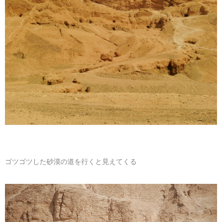
マレーシア
カタール航空
モルディブの
スペインのホ
ルクセンブル
チベット
モルディブ
シンガポール航空
ミャンマーの
オランダのホ
リヒテンシュ
西安
ミャンマー
ラオスのホテ
ポーランドの
雲南省
シンガポール
フィリピンの
スイスのホテ
フィリピン
タイのホテル
ヨーロッパ他
ヴェトナム
ヴェトナムの
タイ
韓国のホテル
ゴツゴツした砂漠の道を行くと見えてくる