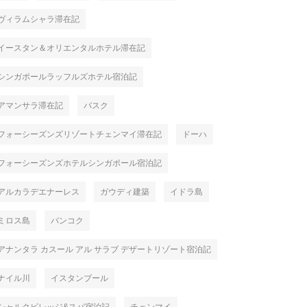
ヴィラムシャラ滞在記
イースタン＆オリエンタルホテル滞在記
シンガポールラッフルズホテル宿泊記
アマンサラ滞在記
バスク
フォーシーズンズリゾートチェンマイ滞在記
ドーハ
フォーシーズンズホテルシンガポール宿泊記
アルカラデエナーレス
ガウディ建築
イドラ島
ミロス島
バンコク
アナンタラ カスール アル サラブ デザートリゾート宿泊記
ナイル川
イスタンブール