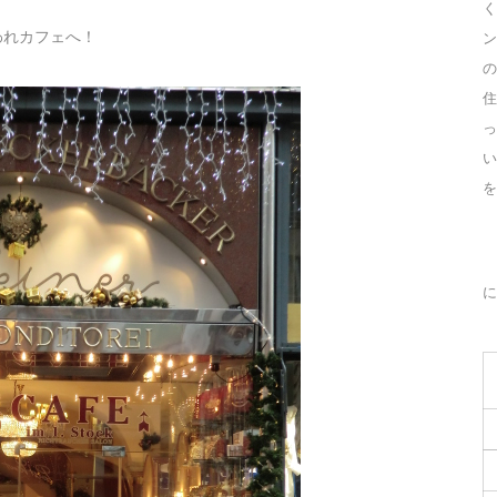
く
われカフェへ！
ン
の
住
っ
を
に