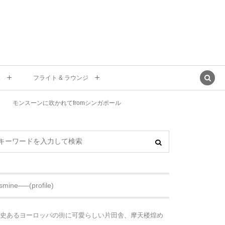
東
フライト & ラウンジ
モンスーンに吹かれてfromシンガポール
asmine—–(profile)
史あるヨーロッパの街に可愛らしい片田舎、摩天楼煌め