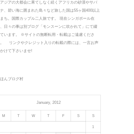
アジアの大都会に果てしなく続くアフリカの砂漠やサバ
ナ、碧い海に囲まれた島々など旅した国は55ヶ国400以上
まち。国際カップル二人旅です。 現在シンガポール在
、日々の事は別ブログ「モンスーンに吹かれて」にて綴
ています。 ※サイトの無断転用・転載はご遠慮くださ
い。 リンクやクレジット入りの転載の際には、一言お声
かけて下さいませ!
ほんブログ村
January, 2012
M
T
W
T
F
S
S
1