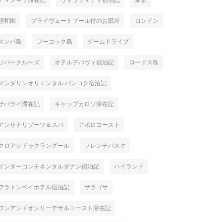
アマンキラ滞在記
ヴィラサマディ宿泊記
東京
頤和園
プライヴェートプール付のお部屋
ロンドン
スンバ島
フーコック島
ゲームドライブ
リバークルーズ
オテルデパヴィ宿泊記
ロードス島
マンダリンオリエンタル バンコク宿泊記
ザバライ滞在記
キャップカロソ滞在記
アンサナリゾーツ＆スパ
アポロコースト
クロアシドゥクラングール
フレンチバスク
インターコンチネンタルダナン宿泊記
ハイランド
フラトンベイホテル宿泊記
サラゴサ
ワンアンドオンリーデサルコースト滞在記