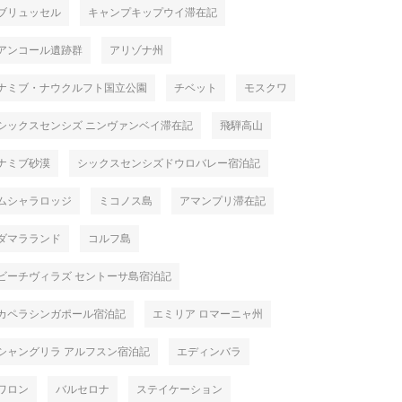
ブリュッセル
キャンプキップウイ滞在記
アンコール遺跡群
アリゾナ州
ナミブ・ナウクルフト国立公園
チベット
モスクワ
シックスセンシズ ニンヴァンベイ滞在記
飛騨高山
ナミブ砂漠
シックスセンシズドウロバレー宿泊記
ムシャラロッジ
ミコノス島
アマンプリ滞在記
ダマラランド
コルフ島
ビーチヴィラズ セントーサ島宿泊記
カペラシンガポール宿泊記
エミリア ロマーニャ州
シャングリラ アルフスン宿泊記
エディンバラ
ワロン
バルセロナ
ステイケーション