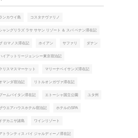
ランカウイ島
コスタナヴァリノ
シャングリラズ ラサ サヤン リゾート ＆ スパ ペナン滞在記
ザ ロマノス滞在記
ホイアン
サファリ
ダナン
ハイアットリージェンシー東京宿泊記
クリスマスマーケット
マリーナベイサンズ滞在記
オマンダ宿泊記
リトルオンガヴァ滞在記
プームバイタン滞在記
エトーシャ国立公園
ユタ州
ザウエアハウスホテル宿泊記
ホテルのSPA
ドデカニサ諸島
ワインリゾート
アトランティス バイ ジャルディーノ滞在記