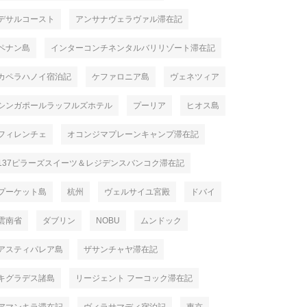
デサルコースト
アンサナヴェラヴァル滞在記
ペナン島
インターコンチネンタルバリリゾート滞在記
カペラハノイ宿泊記
ケファロニア島
ヴェネツィア
シンガポールラッフルズホテル
プーリア
ヒオス島
フィレンチェ
オコンジマプレーンキャンプ滞在記
137ピラーズスイーツ＆レジデンスバンコク滞在記
プーケット島
杭州
ヴェルサイユ宮殿
ドバイ
雲南省
ダブリン
NOBU
ムンドック
アスティパレア島
ザサンチャヤ滞在記
キグラデス諸島
リージェント フーコック滞在記