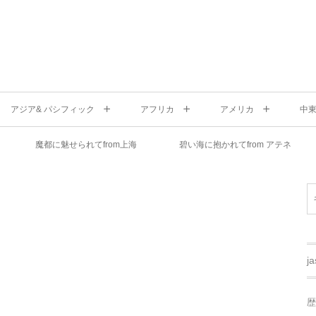
アジア& パシフィック
アフリカ
アメリカ
中
魔都に魅せられてfrom上海
碧い海に抱かれてfrom アテネ
j
歴