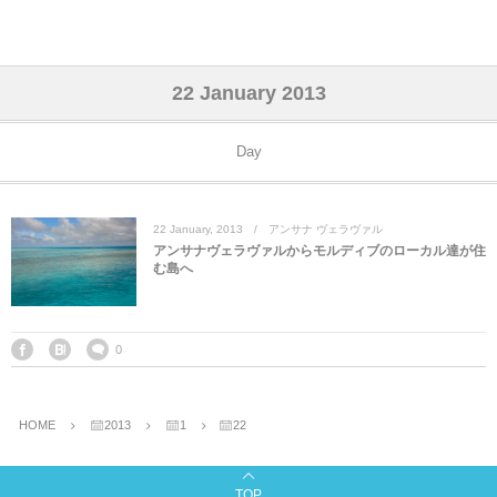
アジア& パシフィック
フライト & ラウンジ
ヨーロッパ
アフリカ
アメリカ
ホテル
中東
22 January 2013
アジアのホテル
中央ヨーロッパ
中国
モロッコ
アメリカ合衆国
カタール
エーゲ航空
シンガポール
フランスのホ
オマーンのホ
アメリカ合衆
モロッコのホ
オーストリア
ベルギー
ロシア
ギリシャ
デンマーク
香港&マカオ
東京、神奈川
ドバイ
Day
ヨーロッパのホテル
西ヨーロッパ
カンボジア
エジプト
サウジアラビア
エールフランス＆イベリア航空
中国のホテル
ギリシャのホ
アラブ首長国
エジプトのホ
ブルガリア
フランス
ポーランド
イタリア
北京
京都、奈良
アブダビ
22
January
,
2013
アンサナ ヴェラヴァル
中東のホテル
東ヨーロッパ
インド
ナミビア
トルコ
全日空・日本航空
カンボジアの
ベルギーのホ
カタールのホ
ナミビアのホ
チェコ
イギリス
スペイン
福建省＆海南
山梨
アンサナヴェラヴァルからモルディブのローカル達が住
む島へ
アメリカのホテル
南ヨーロッパ
インドネシア
オマーン
エミレーツ航空
インドのホテ
イタリアのホ
サウジアラビ
クロアチア
ドイツ
ポルトガル
桂林＆陽朔
新潟、長野、
アフリカのホテル
北ヨーロッパ
韓国
アラブ首長国連邦
エチオピア航空
日本のホテル
ポルトガルの
ハンガリー
オランダ
ジブラルタル
杭州＆水郷
三重、和歌山
0
オセアニアのホテル
日本
ユーロスター・タリス
インドネシア
ドイツのホテ
モンテネグロ
スイス
サンマリノ
ハルビン＆瀋
HOME
2013
1
22
ラオス
ルフトハンザ航空・ブリュッセル航空
マレーシアの
イギリスのホ
ルーマニア
アイルランド
モナコ公国
上海
TOP