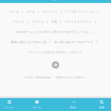
マレーシア
カタール航空
モルディブの
スペインのホ
ルクセンブル
チベット
ホーム
ホテル
ヨーロッパ
アジア& パシフィック
モルディブ
シンガポール航空
ミャンマーの
オランダのホ
リヒテンシュ
西安
アフリカ
アメリカ
中東
フライト & ラウンジ
ミャンマー
ラオスのホテ
ポーランドの
雲南省
Lifestyleーショコラの香りに誘われてfromブリュッセル
シンガポール
フィリピンの
スイスのホテ
魔都に魅せられてfrom上海
碧い海に抱かれてfrom アテネ
モンスーンに吹かれてfromシンガポール
フィリピン
タイのホテル
ヨーロッパ他
ヴェトナム
ヴェトナムの
©
2016 - 2026
Voyage ～世界のホテルと街歩き～
.
タイ
韓国のホテル
メニュー
ホーム
先頭へ
検索