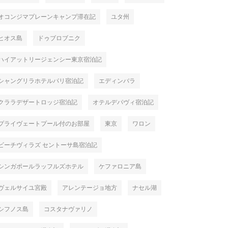
オコンジマプレーンキャンプ滞在記
ユタ州
ヒオス島
ドゥブロブニク
ハイアットリージェンシー東京宿泊記
シャングリラホテルパリ宿泊記
エディンバラ
クララデザートロッジ宿泊記
オテルデパヴィ宿泊記
プライヴェートプール付のお部屋
東京
ワロン
ビーチヴィラズ セントーサ島宿泊記
シンガポールラッフルズホテル
ケファロニア島
ヴェルサイユ宮殿
アレンテージョ地方
ナセル湖
シフノス島
コスタナヴァリノ