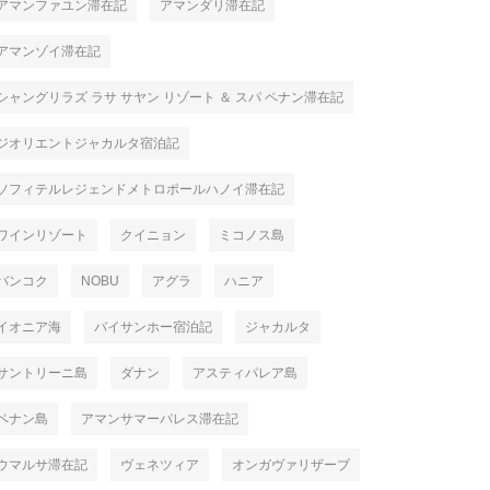
アマンファユン滞在記
アマンダリ滞在記
アマンゾイ滞在記
シャングリラズ ラサ サヤン リゾート ＆ スパ ペナン滞在記
ジオリエントジャカルタ宿泊記
ソフィテルレジェンドメトロポールハノイ滞在記
ワインリゾート
クイニョン
ミコノス島
バンコク
NOBU
アグラ
ハニア
イオニア海
バイサンホー宿泊記
ジャカルタ
サントリーニ島
ダナン
アスティパレア島
ペナン島
アマンサマーパレス滞在記
ウマルサ滞在記
ヴェネツィア
オンガヴァリザーブ