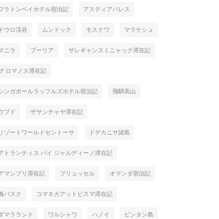
フラトンベイホテル宿泊記
アスティアパレス
ドウロ渓谷
ムンドック
モスクワ
マラケシュ
マニラ
プーリア
ザレギャンスミニャック滞在記
ザ ロマノス滞在記
シンガポールラッフルズホテル宿泊記
飛騨高山
ウブド
ザサンチャヤ滞在記
リゾートワールドセントーサ
ドデカニサ諸島
アトランティス バイ ジャルディーノ滞在記
アマンプリ滞在記
ブリュッセル
オマンダ宿泊記
海バスク
コマネカアットビスマ滞在記
ダマラランド
ワルシャワ
ハノイ
ビンタン島