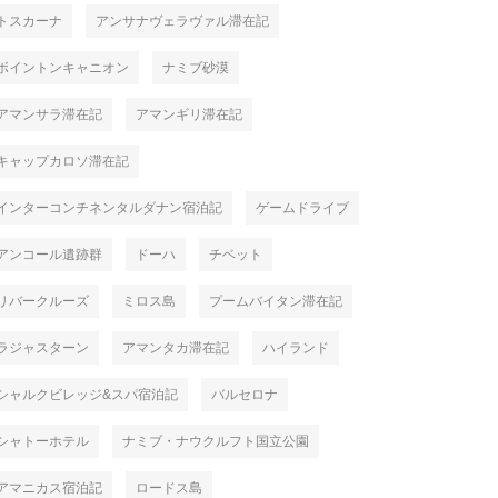
トスカーナ
アンサナヴェラヴァル滞在記
ボイントンキャニオン
ナミブ砂漠
アマンサラ滞在記
アマンギリ滞在記
キャップカロソ滞在記
インターコンチネンタルダナン宿泊記
ゲームドライブ
アンコール遺跡群
ドーハ
チベット
リバークルーズ
ミロス島
プームバイタン滞在記
ラジャスターン
アマンタカ滞在記
ハイランド
シャルクビレッジ&スパ宿泊記
バルセロナ
シャトーホテル
ナミブ・ナウクルフト国立公園
アマニカス宿泊記
ロードス島