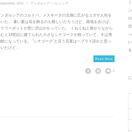
く
September
,
2015
アンダルシア / バレンシア
ン
アンダルシアのコルドバ、メスキータの北側に広がるユダヤ人街を
の
歩いた。 暑い夏は花を飾るのも難しいだろうけど、路地を歩けば、
住
フラワーポットが壁に沢山かかっていた。 くねくねと曲がりながら
っ
進むと14世紀に建てられた小さなシナゴークが残っていて、今は博
物館になっている。 ”シナゴーク”と言う言葉はヘブライ語かと思っ
いたけど...
を
Read More
0
に