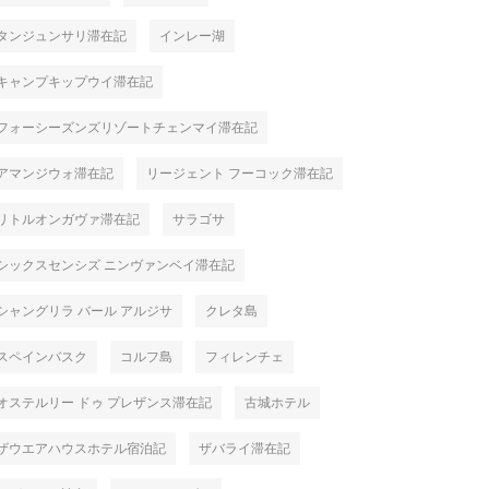
タンジュンサリ滞在記
インレー湖
キャンプキップウイ滞在記
フォーシーズンズリゾートチェンマイ滞在記
アマンジウォ滞在記
リージェント フーコック滞在記
リトルオンガヴァ滞在記
サラゴサ
シックスセンシズ ニンヴァンベイ滞在記
シャングリラ バール アルジサ
クレタ島
スペインバスク
コルフ島
フィレンチェ
オステルリー ドゥ プレザンス滞在記
古城ホテル
ザウエアハウスホテル宿泊記
ザバライ滞在記