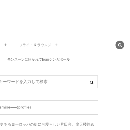
東
フライト & ラウンジ
モンスーンに吹かれてfromシンガポール
asmine—–(profile)
史あるヨーロッパの街に可愛らしい片田舎、摩天楼煌め