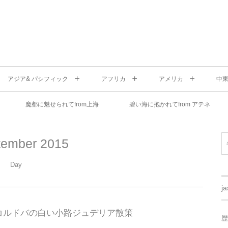
アジア& パシフィック
アフリカ
アメリカ
中
魔都に魅せられてfrom上海
碧い海に抱かれてfrom アテネ
tember 2015
Day
j
コルドバの白い小路ジュデリア散策
歴