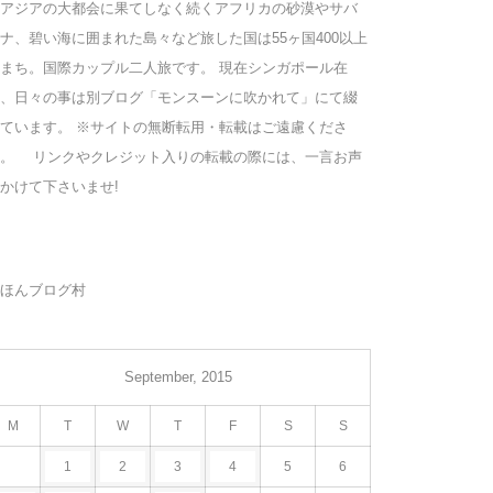
アジアの大都会に果てしなく続くアフリカの砂漠やサバ
ナ、碧い海に囲まれた島々など旅した国は55ヶ国400以上
まち。国際カップル二人旅です。 現在シンガポール在
、日々の事は別ブログ「モンスーンに吹かれて」にて綴
ています。 ※サイトの無断転用・転載はご遠慮くださ
い。 リンクやクレジット入りの転載の際には、一言お声
かけて下さいませ!
ほんブログ村
September, 2015
M
T
W
T
F
S
S
1
2
3
4
5
6