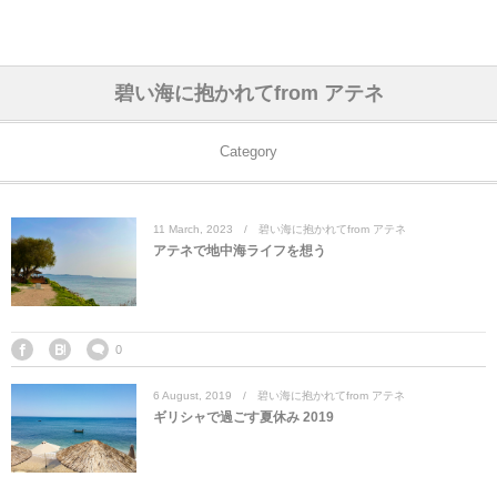
アジア& パシフィック
フライト & ラウンジ
ヨーロッパ
アフリカ
アメリカ
ホテル
中東
碧い海に抱かれてfrom アテネ
アジアのホテル
中央ヨーロッパ
中国
モロッコ
アメリカ合衆国
カタール
エーゲ航空
シンガポール
フランスのホ
オマーンのホ
アメリカ合衆
モロッコのホ
オーストリア
ベルギー
ロシア
ギリシャ
デンマーク
香港&マカオ
東京、神奈川
ドバイ
Category
ヨーロッパのホテル
西ヨーロッパ
カンボジア
エジプト
サウジアラビア
エールフランス＆イベリア航空
中国のホテル
ギリシャのホ
アラブ首長国
エジプトのホ
ブルガリア
フランス
ポーランド
イタリア
北京
京都、奈良
アブダビ
11
March
,
2023
碧い海に抱かれてfrom アテネ
中東のホテル
東ヨーロッパ
インド
ナミビア
トルコ
全日空・日本航空
カンボジアの
ベルギーのホ
カタールのホ
ナミビアのホ
チェコ
イギリス
スペイン
福建省＆海南
山梨
アテネで地中海ライフを想う
アメリカのホテル
南ヨーロッパ
インドネシア
オマーン
エミレーツ航空
インドのホテ
イタリアのホ
サウジアラビ
クロアチア
ドイツ
ポルトガル
桂林＆陽朔
新潟、長野、
アフリカのホテル
北ヨーロッパ
韓国
アラブ首長国連邦
エチオピア航空
日本のホテル
ポルトガルの
ハンガリー
オランダ
ジブラルタル
杭州＆水郷
三重、和歌山
0
6
August
,
2019
碧い海に抱かれてfrom アテネ
オセアニアのホテル
日本
ユーロスター・タリス
インドネシア
ドイツのホテ
モンテネグロ
スイス
サンマリノ
ハルビン＆瀋
ギリシャで過ごす夏休み 2019
ラオス
ルフトハンザ航空・ブリュッセル航空
マレーシアの
イギリスのホ
ルーマニア
アイルランド
モナコ公国
上海