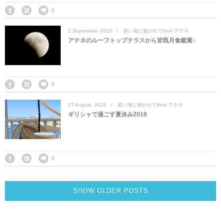
0
2
September
,
2018
碧い海に抱かれてfrom アテネ
アテネのルーフトップテラスから皆既月食鑑賞♪
0
27
August
,
2018
碧い海に抱かれてfrom アテネ
ギリシャで過ごす夏休み2018
0
SHOW OLDER POSTS