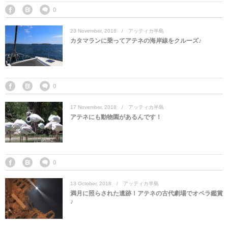
0
23
November
,
2018
アッティカ半島
カタマランに乗ってアテネの海岸線をクルーズ♪
0
17
November
,
2018
アッティカ半島
アテネにも動物園があるんです！
0
13
October
,
2018
アッティカ半島
満月に照らされた遺跡！アテネの古代劇場でオペラ鑑賞
♪