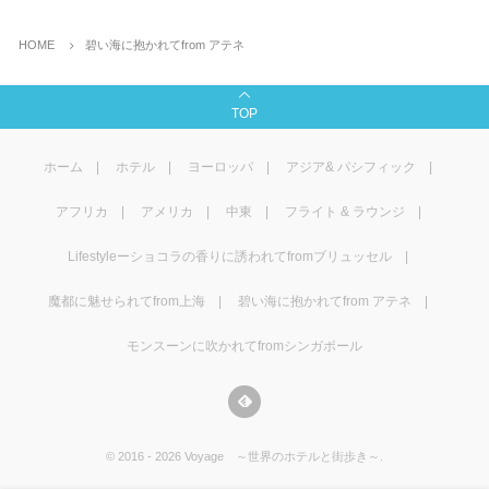
HOME
碧い海に抱かれてfrom アテネ
TOP
ホーム
ホテル
ヨーロッパ
アジア& パシフィック
アフリカ
アメリカ
中東
フライト & ラウンジ
Lifestyleーショコラの香りに誘われてfromブリュッセル
魔都に魅せられてfrom上海
碧い海に抱かれてfrom アテネ
モンスーンに吹かれてfromシンガポール
©
2016 - 2026
Voyage ～世界のホテルと街歩き～
.