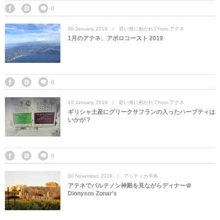
マレーシア
カタール航空
モルディブの
スペインのホ
ルクセンブル
チベット
0
30
January
,
2019
碧い海に抱かれてfrom アテネ
モルディブ
シンガポール航空
ミャンマーの
オランダのホ
リヒテンシュ
西安
1月のアテネ、アポロコースト 2019
ミャンマー
ラオスのホテ
ポーランドの
雲南省
シンガポール
フィリピンの
スイスのホテ
0
10
January
,
2019
碧い海に抱かれてfrom アテネ
フィリピン
タイのホテル
ヨーロッパ他
ギリシャ土産にグリークサフランの入ったハーブティは
いかが？
ヴェトナム
ヴェトナムの
タイ
韓国のホテル
0
30
November
,
2018
アッティカ半島
アテネでパルテノン神殿を見ながらディナー＠
Dionysos Zonar’s