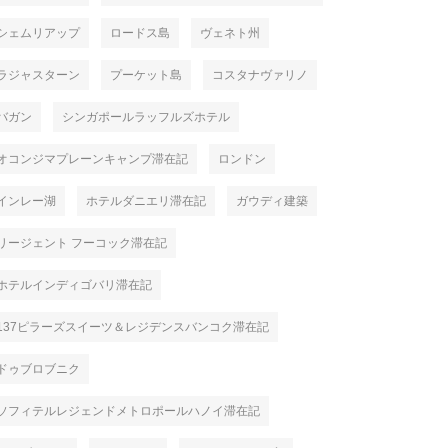
シェムリアップ
ロードス島
ヴェネト州
ラジャスターン
プーケット島
コスタナヴァリノ
バガン
シンガポールラッフルズホテル
オコンジマプレーンキャンプ滞在記
ロンドン
インレー湖
ホテルダニエリ滞在記
ガウディ建築
リージェント フーコック滞在記
ホテルインディゴバリ滞在記
137ピラーズスイーツ＆レジデンスバンコク滞在記
ドゥブロブニク
ソフィテルレジェンドメトロポールハノイ滞在記