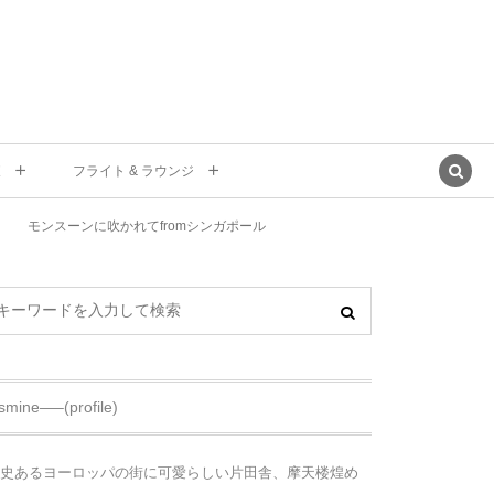
東
フライト & ラウンジ
モンスーンに吹かれてfromシンガポール
asmine—–(profile)
史あるヨーロッパの街に可愛らしい片田舎、摩天楼煌め