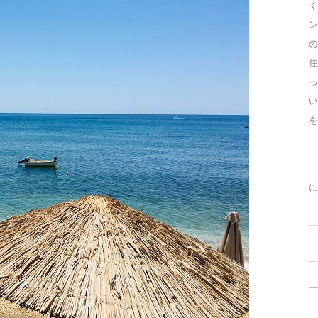
く
ン
の
住
っ
を
に