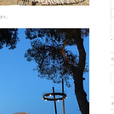
きた。
« 