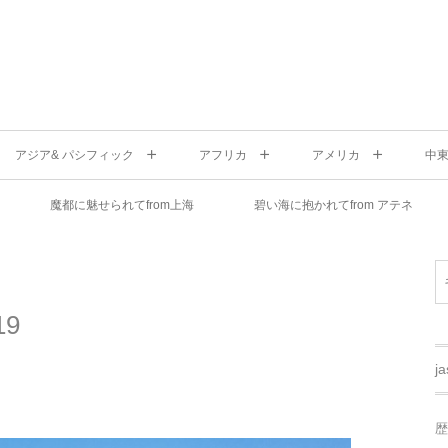
アジア& パシフィック
アフリカ
アメリカ
中
魔都に魅せられてfrom上海
碧い海に抱かれてfrom アテネ
9
j
歴