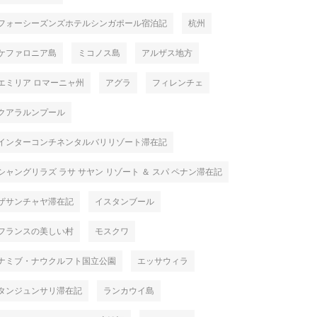
フォーシーズンズホテルシンガポール宿泊記
杭州
ケファロニア島
ミコノス島
アルザス地方
エミリア ロマーニャ州
アグラ
フィレンチェ
クアラルンプール
インターコンチネンタルバリリゾート滞在記
シャングリラズ ラサ サヤン リゾート ＆ スパ ペナン滞在記
ザサンチャヤ滞在記
イスタンブール
フランスの美しい村
モスクワ
ナミブ・ナウクルフト国立公園
エッサウィラ
タンジュンサリ滞在記
ランカウイ島