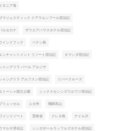
イオニア海
ザマジェスティック クアラルンプール宿泊記
バルセロナ
ザウエアハウスホテル宿泊記
ウインドフック
ペナン島
エンチャントメント リゾート宿泊記
オマンダ宿泊記
シャングリラ バール アルジサ
シャングリラ アルフスン宿泊記
リバークルーズ
エトーシャ国立公園
シックスセンシズウルワツ宿泊記
ブリュッセル
ユタ州
飛騨高山
ワインリゾート
雲南省
クレタ島
ナイル川
ウマルサ滞在記
シンガポールラッフルズホテル宿泊記