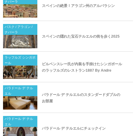
ナバーラ
スペインの絶景！アラゴン州のアルバラシン
バスク / アラゴン /
ナバーラ
スペインの隠れた宝石テルエルの街を歩く2025
ラッフルズ シンガポ
ール
ビルベンスレー氏が内装を手掛けたシンガポール
のラッフルズのレストラン1887 By Andre
パラドール デ テル
エル
パラドール デ テルエルのスタンダードダブルの
お部屋
パラドール デ テル
エル
パラドール デ テルエルにチェックイン