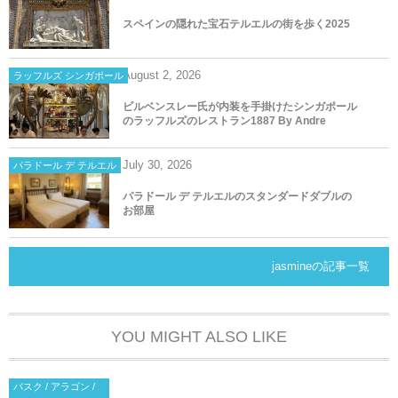
スペインの隠れた宝石テルエルの街を歩く2025
August
2
,
2026
ラッフルズ シンガポール
ビルベンスレー氏が内装を手掛けたシンガポール
のラッフルズのレストラン1887 By Andre
July
30
,
2026
パラドール デ テルエル
パラドール デ テルエルのスタンダードダブルの
お部屋
jasmineの記事一覧
YOU MIGHT ALSO LIKE
バスク / アラゴン /