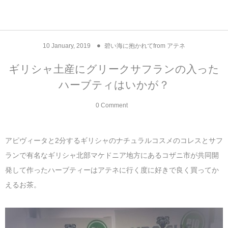
アジア& パシフィック
フライト & ラウンジ
ヨーロッパ
アフリカ
アメリカ
ホテル
中東
10
January
,
2019
碧い海に抱かれてfrom アテネ
アジアのホテル
中央ヨーロッパ
中国
モロッコ
アメリカ合衆国
カタール
エーゲ航空
シンガポール
フランスのホ
オマーンのホ
アメリカ合衆
モロッコのホ
オーストリア
ベルギー
ロシア
ギリシャ
デンマーク
香港&マカオ
東京、神奈川
ドバイ
ギリシャ土産にグリークサフランの入った
ハーブティはいかが？
ヨーロッパのホテル
西ヨーロッパ
カンボジア
エジプト
サウジアラビア
エールフランス＆イベリア航空
中国のホテル
ギリシャのホ
アラブ首長国
エジプトのホ
ブルガリア
フランス
ポーランド
イタリア
北京
京都、奈良
アブダビ
0 Comment
中東のホテル
東ヨーロッパ
インド
ナミビア
トルコ
全日空・日本航空
カンボジアの
ベルギーのホ
カタールのホ
ナミビアのホ
チェコ
イギリス
スペイン
福建省＆海南
山梨
アメリカのホテル
南ヨーロッパ
インドネシア
オマーン
エミレーツ航空
インドのホテ
イタリアのホ
サウジアラビ
クロアチア
ドイツ
ポルトガル
桂林＆陽朔
新潟、長野、
アピヴィータと2分するギリシャのナチュラルコスメのコレスとサフ
ランで有名なギリシャ北部マケドニア地方にあるコザニ市が共同開
アフリカのホテル
北ヨーロッパ
韓国
アラブ首長国連邦
エチオピア航空
日本のホテル
ポルトガルの
ハンガリー
オランダ
ジブラルタル
杭州＆水郷
三重、和歌山
発して作ったハーブティーはアテネに行く度に好きで良く買ってか
えるお茶。
オセアニアのホテル
日本
ユーロスター・タリス
インドネシア
ドイツのホテ
モンテネグロ
スイス
サンマリノ
ハルビン＆瀋
ラオス
ルフトハンザ航空・ブリュッセル航空
マレーシアの
イギリスのホ
ルーマニア
アイルランド
モナコ公国
上海