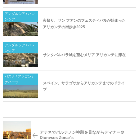
アンダルシア / バレ
ンシア
火祭り、サン フアンのフェスティバルが始まった
アリカンテの街歩き2025
アンダルシア / バレ
ンシア
サンタバルバラ城を望むメリア アリカンテに滞在
バスク / アラゴン /
ナバーラ
スペイン、サラゴサからアリカンテまでのドライ
ブ
アテネでパルテノン神殿を見ながらディナー＠
Dionysos Zonar’s