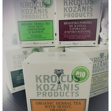
マレーシア
カタール航空
モルディブの
スペインのホ
ルクセンブル
チベット
モルディブ
シンガポール航空
ミャンマーの
オランダのホ
リヒテンシュ
西安
ミャンマー
ラオスのホテ
ポーランドの
雲南省
シンガポール
フィリピンの
スイスのホテ
フィリピン
タイのホテル
ヨーロッパ他
ヴェトナム
ヴェトナムの
タイ
韓国のホテル