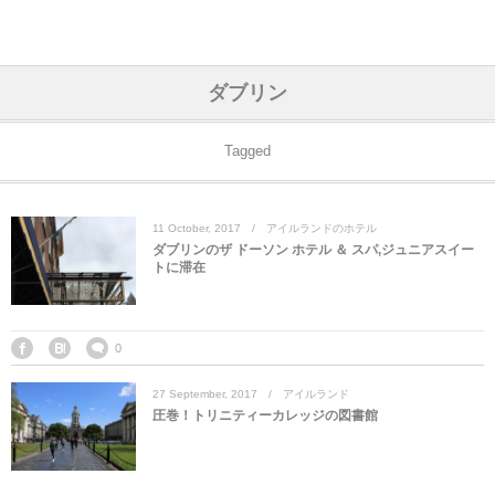
アジア& パシフィック
フライト & ラウンジ
ヨーロッパ
アフリカ
アメリカ
ホテル
中東
ダブリン
アジアのホテル
中央ヨーロッパ
中国
モロッコ
アメリカ合衆国
カタール
エーゲ航空
シンガポール
フランスのホ
オマーンのホ
アメリカ合衆
モロッコのホ
オーストリア
ベルギー
ロシア
ギリシャ
デンマーク
香港&マカオ
東京、神奈川
ドバイ
Tagged
ヨーロッパのホテル
西ヨーロッパ
カンボジア
エジプト
サウジアラビア
エールフランス＆イベリア航空
中国のホテル
ギリシャのホ
アラブ首長国
エジプトのホ
ブルガリア
フランス
ポーランド
イタリア
北京
京都、奈良
アブダビ
11
October
,
2017
アイルランドのホテル
中東のホテル
東ヨーロッパ
インド
ナミビア
トルコ
全日空・日本航空
カンボジアの
ベルギーのホ
カタールのホ
ナミビアのホ
チェコ
イギリス
スペイン
福建省＆海南
山梨
ダブリンのザ ドーソン ホテル ＆ スパ,ジュニアスイー
トに滞在
アメリカのホテル
南ヨーロッパ
インドネシア
オマーン
エミレーツ航空
インドのホテ
イタリアのホ
サウジアラビ
クロアチア
ドイツ
ポルトガル
桂林＆陽朔
新潟、長野、
アフリカのホテル
北ヨーロッパ
韓国
アラブ首長国連邦
エチオピア航空
日本のホテル
ポルトガルの
ハンガリー
オランダ
ジブラルタル
杭州＆水郷
三重、和歌山
0
27
September
,
2017
アイルランド
オセアニアのホテル
日本
ユーロスター・タリス
インドネシア
ドイツのホテ
モンテネグロ
スイス
サンマリノ
ハルビン＆瀋
圧巻！トリニティーカレッジの図書館
ラオス
ルフトハンザ航空・ブリュッセル航空
マレーシアの
イギリスのホ
ルーマニア
アイルランド
モナコ公国
上海