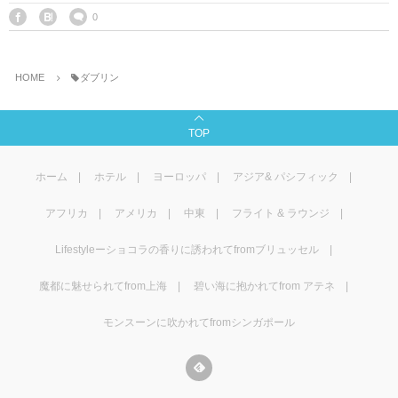
0
HOME
ダブリン
TOP
ホーム
ホテル
ヨーロッパ
アジア& パシフィック
アフリカ
アメリカ
中東
フライト & ラウンジ
Lifestyleーショコラの香りに誘われてfromブリュッセル
魔都に魅せられてfrom上海
碧い海に抱かれてfrom アテネ
モンスーンに吹かれてfromシンガポール