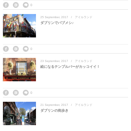
マレーシア
カタール航空
モルディブの
スペインのホ
ルクセンブル
チベット
0
25
September
,
2017
アイルランド
モルディブ
シンガポール航空
ミャンマーの
オランダのホ
リヒテンシュ
西安
ダブリンでパブメシ♪
ミャンマー
ラオスのホテ
ポーランドの
雲南省
シンガポール
フィリピンの
スイスのホテ
0
23
September
,
2017
アイルランド
フィリピン
タイのホテル
ヨーロッパ他
絵になるテンプルバーがカッコイイ！
ヴェトナム
ヴェトナムの
タイ
韓国のホテル
0
21
September
,
2017
アイルランド
ダブリンの街歩き